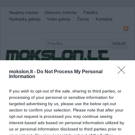
Naujienų srautas
Įdomusis mokslas
Paieška
Nuotraukų galerija
Video galerija
Žymos
Kontaktai
Ieškoti
Naujienos
Sveikata ir medicina
Gamtos Mokslai
mokslon.lt -
Do Not Process My Personal
Information
IT
Technologijos
Astronomija
Žemė ir Gamta
Neįtikėtini faktai
Kitos
If you wish to opt-out of the sale, sharing to third parties, or
processing of your personal or sensitive information for
alkoholio vartojimas
targeted advertising by us, please use the below opt-out
section to confirm your selection. Please note that after your
Alkoholis moterų smegenis pažeidžia labiau
opt-out request is processed you may continue seeing
interest-based ads based on personal information utilized by
us or personal information disclosed to third parties prior to
Alkoholikės moterys pažeidžia smegenų dalį