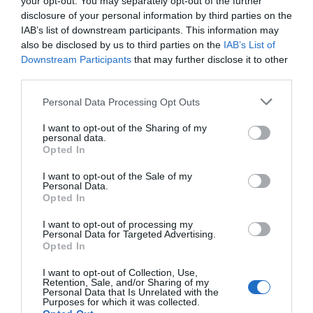
your opt-out. You may separately opt-out of the further
kartus greičiau, nei vyrai. Moterų smegen
disclosure of your personal information by third parties on the
intensyviai vartojant alkoholį ketverius me
IAB’s list of downstream participants. This information may
išsivysto tik po 12 metų. Serotoninas yra n
also be disclosed by us to third parties on the
IAB’s List of
lėtinės agresijos vystymąsi bei gydymą. Ji
Downstream Participants
that may further disclose it to other
third parties.
Personal Data Processing Opt Outs
Naujienlaiškio prenumerata
I want to opt-out of the Sharing of my
personal data.
Užsisakykite mokslo naujienų naujienlaiškį, ir
Opted In
sužinokite naujausius įvykius mokslo pasaulyje
I want to opt-out of the Sale of my
pirmieji.
Personal Data.
Opted In
Email:
*
Užsisakyti
I want to opt-out of processing my
Atsisakyti
Personal Data for Targeted Advertising.
Opted In
Draugai
I want to opt-out of Collection, Use,
Retention, Sale, and/or Sharing of my
Personal Data that Is Unrelated with the
4 Pics 1 Word
Purposes for which it was collected.
Guess up emoji cheats