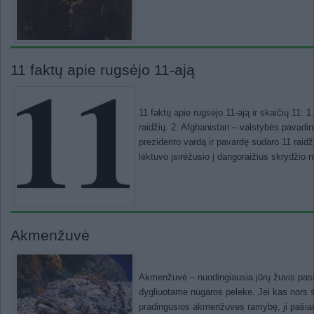
11 faktų apie rugsėjo 11-ają
11 faktų apie rugsėjo 11-ają ir skaičių 11:
raidžių. 2. Afghanistan – valstybės pavadi
prezidento vardą ir pavardę sudaro 11 raidži
lėktuvo įsirėžusio į dangoraižius skrydžio 
Akmenžuvė
Akmenžuvė – nuodingiausia jūrų žuvis pasa
dygliuotame nugaros peleke. Jei kas nors
pradingusios akmenžuvės ramybę, ji pašiau