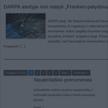
DARPA ateityje nori statyti „Franken-palydov
DARPA (angl. the Defense Advanced Resear
komponentus iš sugedusių ir nebeveikiančių
mechaninės rankos pagalba kosmose statyti
pavadintą „Fenikso“ programa (angl. Phoen
paskelbė, kad Nacionalinės Aeronautikos i
Propulsion“ […]
Puslapis 1 iš 101
1
2
3
4
5
Kitas ›
Paskutinis »
Naujienlaiškio prenumerata
Užsisakykite mokslo naujienų naujienlaiškį, ir
sužinokite naujausius įvykius mokslo pasaulyje
pirmieji.
Email:
*