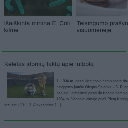
Išaiškinta mirtina E. Coli
Teisingumo prašy
kilmė
visuomenėje
Keletas įdomių faktų apie futbolą
1. 1994 m. pasaulio futbolo čempionate dau
rungtynes įmušė Olegas Salenka – 5. Rungt
pasiekti laimėjimai pasaulio futbolo čempiona
1954 m. Vengrija laimėjo prieš Pietų Korėją
rezultatu 10:1. 3. Aleksandras […]