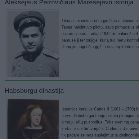
Aleksėjaus Petrovičiaus Maresejevo istorija
Tikriausiai niekas nėra girdėjęs stulbinamo
Tapęs naikintuvo pilotu, savo pirmuosius sk
puikus pilotas. Tačiau 1942 m. balandžio 4
pamušė jį teritorijoje, kurią tuo metu kontr
dienų jis sugebėjo grįžti į sovietų kontroliuo
Habsburgų dinastija
Ispanijos karalius Carlos II (1661 – 1700) 
narys. Habsburgai turėjo polinkį į kraujom
pirmųjų eilių pusbrolius. Toks svetimų gen
kartas ir sukūrė vargšelį Carlos`ą. Jis bu
tik padarė šeimos susiėjimus sudėtingomi