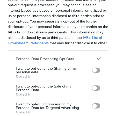
buvo pasiūti iš kanapinio audinio •kanapini
opt-out request is processed you may continue seeing
•iš vieno hektaro kanapių galima pagaminti 
interest-based ads based on personal information utilized by
•kanapių popieriuje nėra dioksinų ar sieros
us or personal information disclosed to third parties prior to
your opt-out. You may separately opt-out of the further
disclosure of your personal information by third parties on the
IAB’s list of downstream participants. This information may
also be disclosed by us to third parties on the
IAB’s List of
Downstream Participants
that may further disclose it to other
Švedijoje rasta meteorito liekana
third parties.
Personal Data Processing Opt Outs
Prieš kurį laiką Švedijoje rasta meteorito
Manoma, šis uolienos gabalas yra dalelė me
I want to opt-out of the Sharing of my
gyvybės šuolis. 100 meteorito liekanų ras
personal data.
Opted In
Visi jie priklauso chondritų klasei, išskyr
į Žemę turėjo nukristi Ordoviko periode, pr
I want to opt-out of the Sale of my
Personal Data.
Opted In
I want to opt-out of processing my
Essay Writer In London
Personal Data for Targeted Advertising.
Opted In