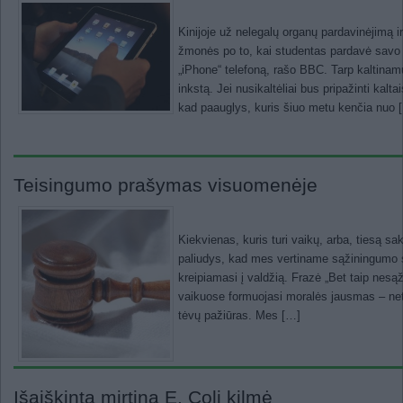
Kinijoje už nelegalų organų pardavinėjimą i
žmonės po to, kai studentas pardavė savo i
„iPhone“ telefoną, rašo BBC. Tarp kaltinamų
inkstą. Jei nusikaltėliai bus pripažinti kal
kad paauglys, kuris šiuo metu kenčia nuo 
Teisingumo prašymas visuomenėje
Kiekvienas, kuris turi vaikų, arba, tiesą s
paliudys, kad mes vertiname sąžiningumo 
kreipiamasi į valdžią. Frazė „Bet taip nesą
vaikuose formuojasi moralės jausmas – net
tėvų pažiūras. Mes […]
Išaiškinta mirtina E. Coli kilmė