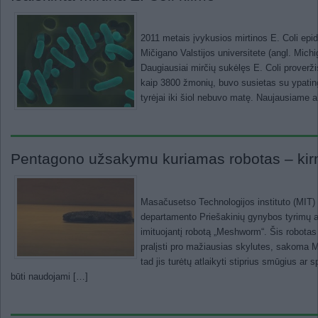
2011 metais įvykusios mirtinos E. Coli epid
Mičigano Valstijos universitete (angl. Mich
Daugiausiai mirčių sukėlęs E. Coli proverž
kaip 3800 žmonių, buvo susietas su ypatinga
tyrėjai iki šiol nebuvo matę. Naujausiame 
Pentagono užsakymu kuriamas robotas – ki
Masačusetso Technologijos instituto (MIT) 
departamento Priešakinių gynybos tyrimų 
imituojantį robotą „Meshworm“. Šis robotas g
pralįsti pro mažiausias skylutes, sakoma
tad jis turėtų atlaikyti stiprius smūgius a
būti naudojami […]