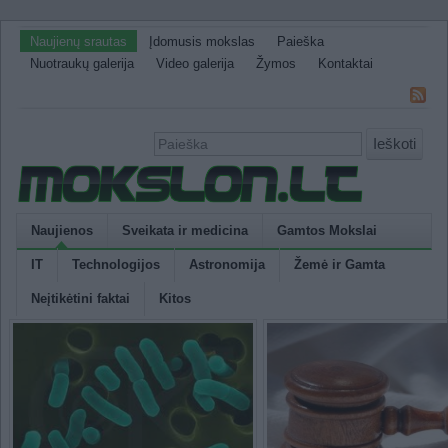
Naujienų srautas
Įdomusis mokslas
Paieška
Nuotraukų galerija
Video galerija
Žymos
Kontaktai
Ieškoti
Naujienos
Sveikata ir medicina
Gamtos Mokslai
IT
Technologijos
Astronomija
Žemė ir Gamta
Neįtikėtini faktai
Kitos