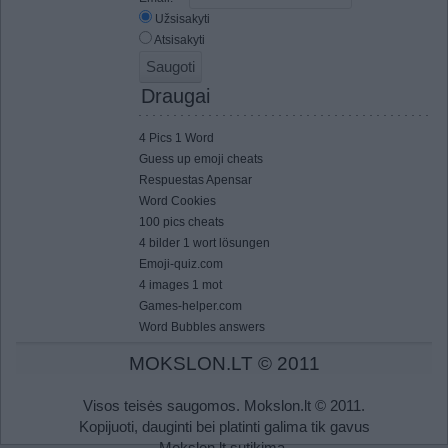
Užsisakyti
Atsisakyti
Draugai
4 Pics 1 Word
Guess up emoji cheats
Respuestas Apensar
Word Cookies
100 pics cheats
4 bilder 1 wort lösungen
Emoji-quiz.com
4 images 1 mot
Games-helper.com
Word Bubbles answers
MOKSLON.LT © 2011
Visos teisės saugomos. Mokslon.lt © 2011.
Kopijuoti, dauginti bei platinti galima tik gavus
Mokslon.lt sutikimą.