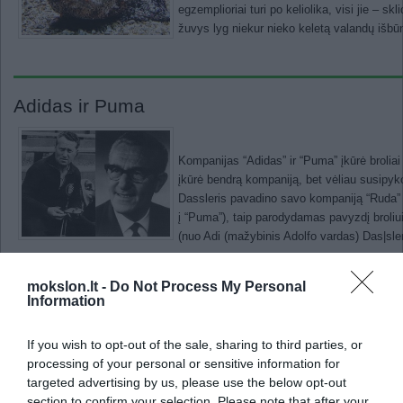
egzemplioriai turi po keliolika, visi jie – skl
žuvys lyg niekur nieko keletą valandų išbū
Adidas ir Puma
Kompanijas “Adidas” ir “Puma” įkūrė broliai 
įkūrė bendrą kompaniją, bet vėliau susipyk
Dassleris pavadino savo kompaniją “Ruda” (
į “Puma”), taip parodydamas pavyzdį broliu
(nuo Adi (mažybinis Adolfo vardas) Das|sler
mokslon.lt -
Do Not Process My Personal
Information
Faktai apie pluoštines kanapes
If you wish to opt-out of the sale, sharing to third parties, or
processing of your personal or sensitive information for
Įdomūs faktai apie pluoštines kanapes: •ka
targeted advertising by us, please use the below opt-out
•kanapinis audinys drėgmę sugeria 8 kartus 
section to confirm your selection. Please note that after your