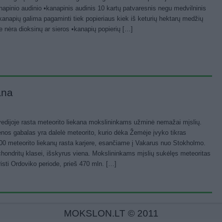
napinio audinio •kanapinis audinis 10 kartų patvaresnis negu medvilninis
kanapių galima pagaminti tiek popieriaus kiek iš keturių hektarų medžių
e nėra dioksinų ar sieros •kanapių popierių […]
ana
Švedijoje rasta meteorito liekana mokslininkams užminė nemažai mįslių.
nos gabalas yra dalelė meteorito, kurio dėka Žemėje įvyko tikras
00 meteorito liekanų rasta karjere, esančiame į Vakarus nuo Stokholmo.
 chondritų klasei, išskyrus viena. Mokslininkams mįslių sukėlęs meteoritas
isti Ordoviko periode, prieš 470 mln. […]
MOKSLON.LT © 2011