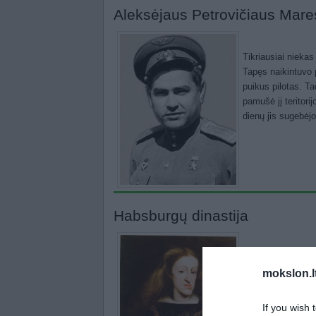
Aleksėjaus Petrovičiaus Mares
Tikriausiai niekas
Tapęs naikintuvo 
puikus pilotas. T
pamušė jį teritori
dienų jis sugebėjo 
Habsburgų dinastija
Ispanijos karaliu
mokslon.l
narys. Habsburgai
pirmųjų eilių pus
kartas ir sukūrė 
If you wish 