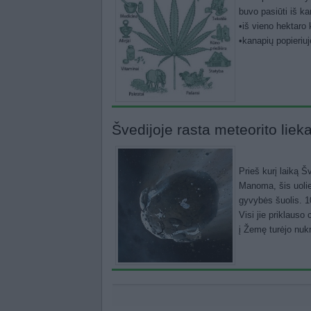
buvo pasiūti iš ka
•iš vieno hektaro 
•kanapių popieriuj
Švedijoje rasta meteorito liek
Prieš kurį laiką 
Manoma, šis uolie
gyvybės šuolis. 1
Visi jie priklauso
į Žemę turėjo nukr