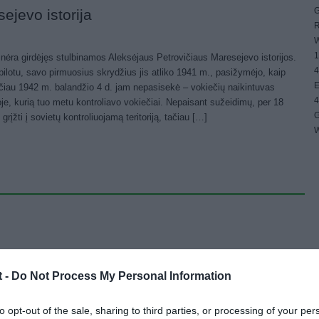
G
ejevo istorija
R
W
1
 nėra girdėjęs stulbinamos Aleksėjaus Petrovičiaus Maresejevo istorijos.
4
pilotu, savo pirmuosius skrydžius jis atliko 1941 m., pasižymėjo, kaip
E
ačiau 1942 m. balandžio 4 d. jam nepasisekė – vokiečių naikintuvas
4
joje, kurią tuo metu kontroliavo vokiečiai. Nepaisant sužeidimų, per 18
G
grįžti į sovietų kontroliuojamą teritoriją, tačiau […]
W
s Carlos II (1661 – 1700) buvo paskutinis Habsburgų dinastijos valdantysis
t -
Do Not Process My Personal Information
 turėjo polinkį į kraujomaišą – ypač poruojant dėdes su dukterėčiomis ar
brolius. Toks svetimų genų “neįsileidimas” į Habsburgų DNR per kelias
vargšelį Carlos`ą. Jis buvo gimęs iš dėdės-dukterėčios santuokos. Tai ne
to opt-out of the sale, sharing to third parties, or processing of your per