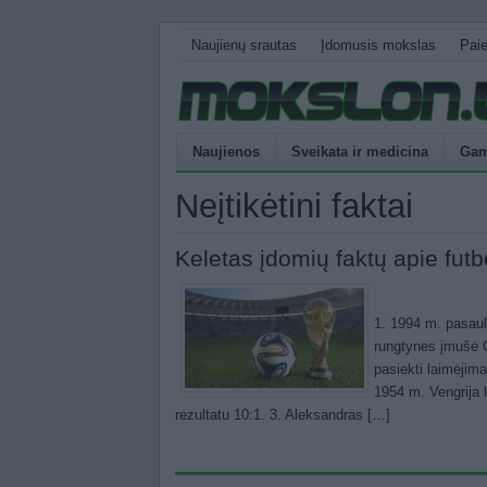
Naujienų srautas
Įdomusis mokslas
Pai
Naujienos
Sveikata ir medicina
Gam
Neįtikėtini faktai
Keletas įdomių faktų apie futb
1. 1994 m. pasaul
rungtynes įmušė O
pasiekti laimėjimai
1954 m. Vengrija l
rezultatu 10:1. 3. Aleksandras […]