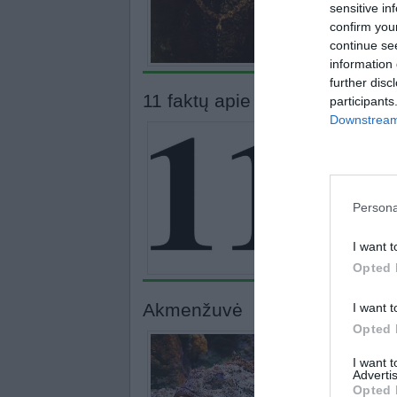
tik padarė šeimos
sensitive in
confirm you
continue se
information 
further disc
11 faktų apie rugsėjo 11-ają
participants
Downstream 
11 faktų apie rugs
raidžių. 2. Afgha
prezidento vardą i
Persona
lėktuvo įsirėžusi
I want t
Opted 
Akmenžuvė
I want t
Opted 
I want 
Akmenžuvė – nuodi
Advertis
dygliuotame nuga
Opted 