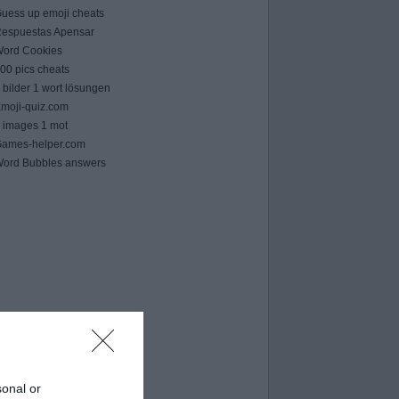
uess up emoji cheats
espuestas Apensar
ord Cookies
00 pics cheats
 bilder 1 wort lösungen
moji-quiz.com
 images 1 mot
ames-helper.com
ord Bubbles answers
sonal or