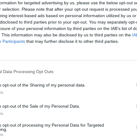
 susiėjimus sudėtingomis […]
formation for targeted advertising by us, please use the below opt-out s
r selection. Please note that after your opt-out request is processed y
eing interest-based ads based on personal information utilized by us or
disclosed to third parties prior to your opt-out. You may separately opt-
losure of your personal information by third parties on the IAB’s list of
. This information may also be disclosed by us to third parties on the
IA
Participants
that may further disclose it to other third parties.
ėjo 11-ają ir skaičių 11: 1. New York City – miesto pavadinimą sudaro 11
nistan – valstybės pavadinimą sudaro 11 raidžių. 3. George W. Bush – JAV
r pavardę sudaro 11 raidžių. 4. Niujorkas yra 11-oji JAV valstija. 5. Pirmo
l Data Processing Opt Outs
o į dangoraižius skrydžio numeris buvo 11. […]
o opt-out of the Sharing of my personal data.
In
o opt-out of the Sale of my Personal Data.
In
to opt-out of processing my Personal Data for Targeted
ngiausia jūrų žuvis pasaulyje. Šios žuvys žudo nuodais, kurie kaupiasi
ing.
ros peleke. Jei kas nors sudrumsčia tarp akmenų nepastebimai
In