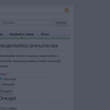
Ieškoti
ta
Neįtikėtini faktai
Kitos
Naujienlaiškio prenumerata
žsisakykite mokslo naujienų naujienlaiškį, ir
užinokite naujausius įvykius mokslo pasaulyje
irmieji.
mail:
*
Užsisakyti
Atsisakyti
Draugai
 Pics 1 Word