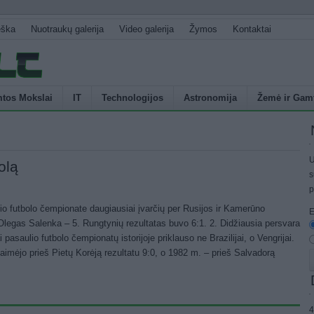
eška
Nuotraukų galerija
Video galerija
Žymos
Kontaktai
tos Mokslai
IT
Technologijos
Astronomija
Žemė ir Gam
U
olą
s
p
io futbolo čempionate daugiausiai įvarčių per Rusijos ir Kamerūno
E
legas Salenka – 5. Rungtynių rezultatas buvo 6:1. 2. Didžiausia persvara
 pasaulio futbolo čempionatų istorijoje priklauso ne Brazilijai, o Vengrijai.
aimėjo prieš Pietų Korėją rezultatu 9:0, o 1982 m. – prieš Salvadorą
4