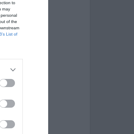
ection to
ou may
 personal
out of the
 downstream
B’s List of