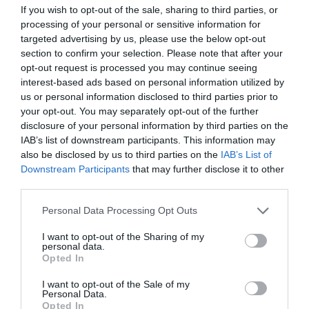
Mokslininkai pasitelkė tarantulus,
If you wish to opt-out of the sale, sharing to third parties, or
norėdami ištirti žmonių baimes
processing of your personal or sensitive information for
targeted advertising by us, please use the below opt-out
Paieškos rezultatai:
section to confirm your selection. Please note that after your
opt-out request is processed you may continue seeing
Žymos
interest-based ads based on personal information utilized by
us or personal information disclosed to third parties prior to
your opt-out. You may separately opt-out of the further
Keletas įdomių faktų apie futbolą
disclosure of your personal information by third parties on the
IAB’s list of downstream participants. This information may
1. 1994 m. pasaulio futbolo čempionate daugiausiai įvarčių per Rusi
also be disclosed by us to third parties on the
IAB’s List of
Kamerūno rungtynes įmušė Olegas Salenka – 5. Rungtynių rezultatas buv
Downstream Participants
that may further disclose it to other
2. Didžiausia persvara pasiekti laimėjimai pasaulio futbolo čempionatų isto
third parties.
priklauso ne Brazilijai, o Vengrijai. 1954 m. Vengrija laimėjo prieš Pietų 
rezultatu 9:0, o 1982 m. – prieš Salvadorą rezultatu 10:1. 3. Aleksandras 
Personal Data Processing Opt Outs
Aleksėjaus Petrovičiaus Maresejevo
I want to opt-out of the Sharing of my
istorija
personal data.
Opted In
Tikriausiai niekas nėra girdėjęs stulbinamos Aleksėjaus Petrovi
Maresejevo istorijos. Tapęs naikintuvo pilotu, savo pirmuosius skrydži
I want to opt-out of the Sale of my
Personal Data.
atliko 1941 m., pasižymėjo, kaip puikus pilotas. Tačiau 1942 m. balandži
Opted In