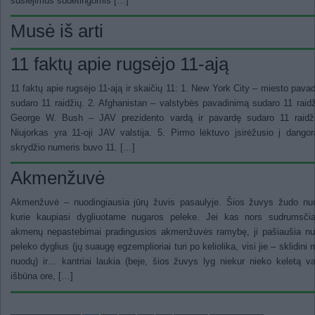
susiėjimus sudėtingomis […]
Musė iš arti
11 faktų apie rugsėjo 11-ają
11 faktų apie rugsėjo 11-ają ir skaičių 11: 1. New York City – miesto pava
sudaro 11 raidžių. 2. Afghanistan – valstybės pavadinimą sudaro 11 raidž
George W. Bush – JAV prezidento vardą ir pavardę sudaro 11 raidži
Niujorkas yra 11-oji JAV valstija. 5. Pirmo lėktuvo įsirėžusio į dangor
skrydžio numeris buvo 11. […]
Akmenžuvė
Akmenžuvė – nuodingiausia jūrų žuvis pasaulyje. Šios žuvys žudo nuo
kurie kaupiasi dygliuotame nugaros peleke. Jei kas nors sudrumsčia
akmenų nepastebimai pradingusios akmenžuvės ramybę, ji pašiaušia nu
peleko dyglius (jų suaugę egzemplioriai turi po keliolika, visi jie – sklidini m
nuodų) ir… kantriai laukia (beje, šios žuvys lyg niekur nieko keletą v
išbūna ore, […]