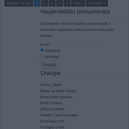
Puslapis 1 iš 104
1
2
3
4
5
Kitas ›
Paskutinis »
Naujienlaiškio prenumerata
Užsisakykite mokslo naujienų naujienlaiškį, ir
sužinokite naujausius įvykius mokslo pasaulyje
pirmieji.
Email:
*
Užsisakyti
Atsisakyti
Draugai
4 Pics 1 Word
Guess up emoji cheats
Respuestas Apensar
Word Cookies
100 pics cheats
4 bilder 1 wort lösungen
Emoji-quiz.com
4 images 1 mot