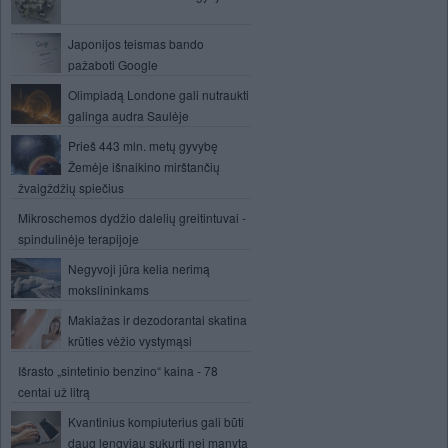
Japonijos teismas bando
pažaboti Google
Olimpiadą Londone gali nutraukti
galinga audra Saulėje
Prieš 443 mln. metų gyvybę
Žemėje išnaikino mirštančių
žvaigždžių spiečius
Mikroschemos dydžio dalelių greitintuvai -
spindulinėje terapijoje
Negyvoji jūra kelia nerimą
mokslininkams
Makiažas ir dezodorantai skatina
krūties vėžio vystymąsi
Išrasto „sintetinio benzino“ kaina - 78
centai už litrą
Kvantinius kompiuterius gali būti
daug lengviau sukurti nei manyta