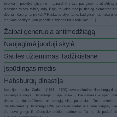
tereikia jį pripildyti glicerinu ir panardinti į taip pat glicerinu užpildytą i
didesnės talpos stiklinį indą. Beje, tai jokia magija, tiesiog elementarūs f
dėsniai. Kaip gi tai įvyksta? Paslaptis slypi tame, kad glicerinas (arba glice
ir stiklas pasižymi gan panašiais šviesos lūžio rodikliais. […]
Žaibai generuoja antimedžiagą
Naujagimė juodoji skylė
Saulės užtemimas Tadžikistane
Įspūdingas medis
Habsburgų dinastija
Ispanijos karalius Carlos II (1661 – 1700) buvo paskutinis Habsburgų dina
valdantysis narys. Habsburgai turėjo polinkį į kraujomaišą – ypač por
dėdes su dukterėčiomis ar pirmųjų eilių pusbrolius. Toks svetimų
“neįsileidimas” į Habsburgų DNR per kelias kartas ir sukūrė vargšelį Car
Jis buvo gimęs iš dėdės-dukterėčios santuokos. Tai ne tik padarė š