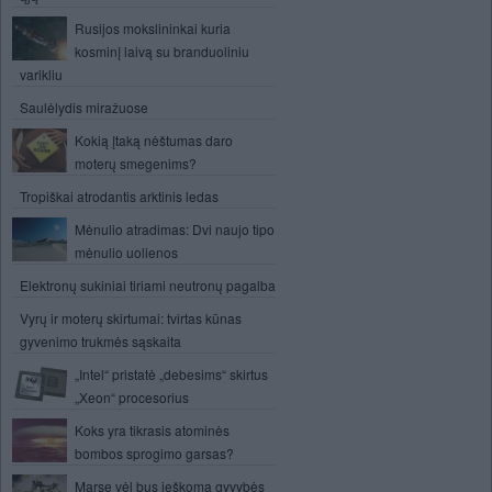
Rusijos mokslininkai kuria
kosminį laivą su branduoliniu
varikliu
Saulėlydis miražuose
Kokią įtaką nėštumas daro
moterų smegenims?
Tropiškai atrodantis arktinis ledas
Mėnulio atradimas: Dvi naujo tipo
mėnulio uolienos
Elektronų sukiniai tiriami neutronų pagalba
Vyrų ir moterų skirtumai: tvirtas kūnas
gyvenimo trukmės sąskaita
„Intel“ pristatė „debesims“ skirtus
„Xeon“ procesorius
Koks yra tikrasis atominės
bombos sprogimo garsas?
Marse vėl bus ieškoma gyvybės