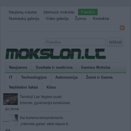
Naujienų srautas
Įdomusis mokslas
Paieška
Nuotraukų galerija
Video galerija
Žymos
Kontaktai
Ieškoti
Naujienos
Sveikata ir medicina
Gamtos Mokslai
IT
Technologijos
Astronomija
Žemė ir Gamta
Neįtikėtini faktai
Kitos
Tamsioji Las Vegaso pusė:
žmonės, gyvenantys tuneliuose
po žeme
Kai kuriems kompiuteriams
„interneto galas“ ateis liepos 9-
ąją