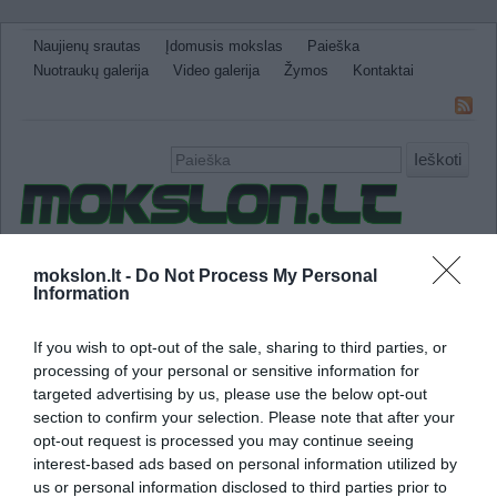
Naujienų srautas
Įdomusis mokslas
Paieška
Nuotraukų galerija
Video galerija
Žymos
Kontaktai
Ieškoti
Naujienos
Sveikata ir medicina
Gamtos Mokslai
mokslon.lt -
Do Not Process My Personal
Information
IT
Technologijos
Astronomija
Žemė ir Gamta
Neįtikėtini faktai
Kitos
If you wish to opt-out of the sale, sharing to third parties, or
atšiauri gamta
processing of your personal or sensitive information for
targeted advertising by us, please use the below opt-out
section to confirm your selection. Please note that after your
Kaip augalai ginasi nuo dehidratacijos
opt-out request is processed you may continue seeing
interest-based ads based on personal information utilized by
us or personal information disclosed to third parties prior to
Augalų sėklos yra nepaprastos biologinės