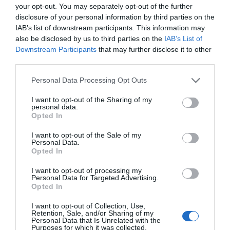
your opt-out. You may separately opt-out of the further
būsenoje, kurios metu ženkliai sumažėja met
disclosure of your personal information by third parties on the
atšiaurius gamtos periodus. Max Planck Inst
IAB’s list of downstream participants. This information may
ląstelės branduolys mažėja, o genetinė me
also be disclosed by us to third parties on the
IAB’s List of
genetinę medžiagą gina nuo dehidratacijos
Downstream Participants
that may further disclose it to other
ruošiasi įvairiais būdais, […]
third parties.
Personal Data Processing Opt Outs
Naujienlaiškio prenumerata
I want to opt-out of the Sharing of my
personal data.
Opted In
Užsisakykite mokslo naujienų naujienlaiškį, ir
sužinokite naujausius įvykius mokslo pasaulyje
I want to opt-out of the Sale of my
pirmieji.
Personal Data.
Opted In
Email:
*
Užsisakyti
I want to opt-out of processing my
Personal Data for Targeted Advertising.
Atsisakyti
Opted In
Draugai
I want to opt-out of Collection, Use,
Retention, Sale, and/or Sharing of my
Personal Data that Is Unrelated with the
Purposes for which it was collected.
4 Pics 1 Word