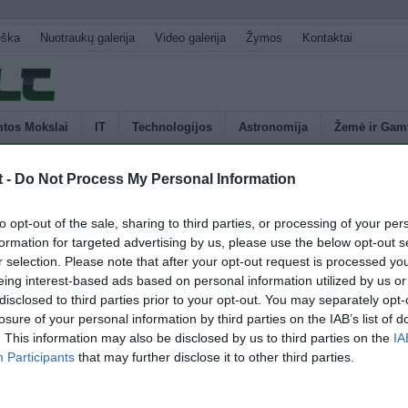
eška
Nuotraukų galerija
Video galerija
Žymos
Kontaktai
tos Mokslai
IT
Technologijos
Astronomija
Žemė ir Gam
t -
Do Not Process My Personal Information
U
 žalą jaunuolių sveikatai
to opt-out of the sale, sharing to third parties, or processing of your per
s
formation for targeted advertising by us, please use the below opt-out s
p
r selection. Please note that after your opt-out request is processed y
 rūkymas sumažina iškvepiamo azoto oksido (FeNO) kiekį, o tai sukelia
E
eing interest-based ads based on personal information utilized by us or
ždegimą. Vis dėlto, mažai yra žinoma apie rūkymo sukeliamus azoto
disclosed to third parties prior to your opt-out. You may separately opt-
bos bei apykaitos pokyčius jaunuolių organizmuose. Tyrimo metu buvo
losure of your personal information by third parties on the IAB’s list of
 merginos bei aštuoni vaikinai iki dvidešimt trijų metų amžiaus, kurių
. This information may also be disclosed by us to third parties on the
IA
esiekė ašuonerių metų. Graikų tyrėjai […]
Participants
that may further disclose it to other third parties.
4