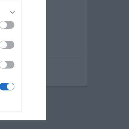
uess up emoji cheats
espuestas Apensar
ord Cookies
00 pics cheats
 bilder 1 wort lösungen
moji-quiz.com
 images 1 mot
ames-helper.com
ord Bubbles answers
 Mokslon.lt sutikimą.