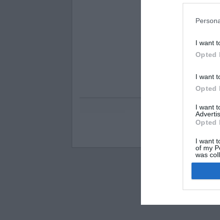
Persona
I want t
Opted 
I want t
Opted 
I want 
Advertis
Opted 
Visos teisės saugomo
I want t
of my P
was col
Opted 