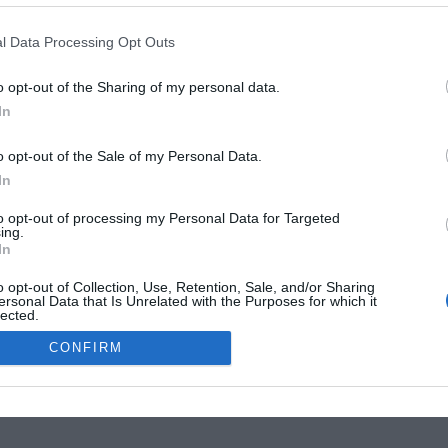
G
R
l Data Processing Opt Outs
W
1
o opt-out of the Sharing of my personal data.
4
In
E
4
o opt-out of the Sale of my Personal Data.
G
In
W
MOKSLON.LT © 2011
to opt-out of processing my Personal Data for Targeted
ing.
In
s. Mokslon.lt © 2011. Kopijuoti, dauginti bei platinti galima tik gavus
o opt-out of Collection, Use, Retention, Sale, and/or Sharing
ersonal Data that Is Unrelated with the Purposes for which it
lected.
Out
CONFIRM