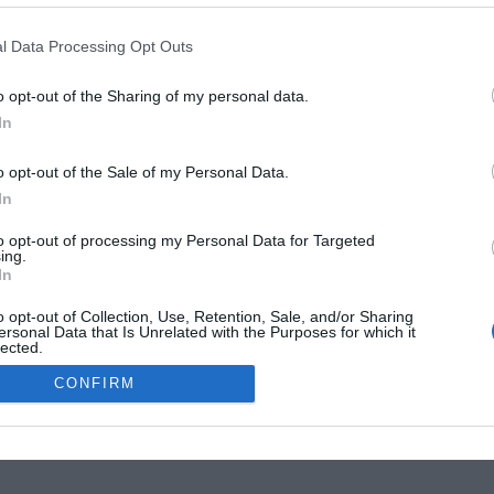
G
R
l Data Processing Opt Outs
W
1
o opt-out of the Sharing of my personal data.
4
In
E
4
o opt-out of the Sale of my Personal Data.
G
In
W
MOKSLON.LT © 2011
to opt-out of processing my Personal Data for Targeted
ing.
In
s. Mokslon.lt © 2011. Kopijuoti, dauginti bei platinti galima tik gavus
o opt-out of Collection, Use, Retention, Sale, and/or Sharing
ersonal Data that Is Unrelated with the Purposes for which it
lected.
Out
CONFIRM