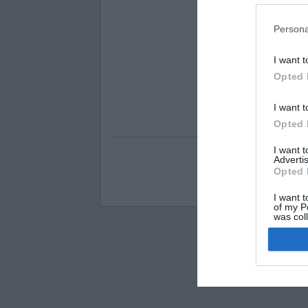
Persona
I want t
Opted 
I want t
Opted 
I want 
Advertis
Opted 
Visos teisės saugomo
I want t
of my P
was col
Opted 