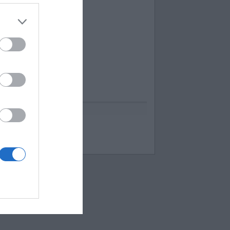
uess up emoji cheats
espuestas Apensar
ord Cookies
00 pics cheats
 bilder 1 wort lösungen
moji-quiz.com
 images 1 mot
ames-helper.com
ord Bubbles answers
 Mokslon.lt sutikimą.