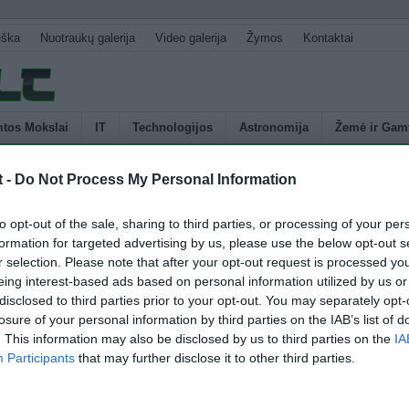
eška
Nuotraukų galerija
Video galerija
Žymos
Kontaktai
tos Mokslai
IT
Technologijos
Astronomija
Žemė ir Gam
t -
Do Not Process My Personal Information
U
ve rastos Higgso Bozono užuominos
to opt-out of the sale, sharing to third parties, or processing of your per
s
formation for targeted advertising by us, please use the below opt-out s
p
r selection. Please note that after your opt-out request is processed y
ovusis Higgso bozonas pagaliau apsireiškė Didžiajame protonų greitintuve
E
eing interest-based ads based on personal information utilized by us or
lider (LHC)). Abu pagrindiniai detektoriai, ATLAS ir CMS, pateikė lengvo
disclosed to third parties prior to your opt-out. You may separately opt-
) užuominas. Jeigu jos pasitvirtins, vienintelė Standartinio modelio skylė
losure of your personal information by third parties on the IAB’s list of
 jaudina dar labiau, tai tokios masės Hb – apie 125 gigaelektronvoltų –
. This information may also be disclosed by us to third parties on the
IA
m […]
Participants
that may further disclose it to other third parties.
4