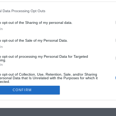
G
R
l Data Processing Opt Outs
W
1
o opt-out of the Sharing of my personal data.
4
In
E
4
o opt-out of the Sale of my Personal Data.
G
In
W
MOKSLON.LT © 2011
to opt-out of processing my Personal Data for Targeted
ing.
In
s. Mokslon.lt © 2011. Kopijuoti, dauginti bei platinti galima tik gavus
o opt-out of Collection, Use, Retention, Sale, and/or Sharing
ersonal Data that Is Unrelated with the Purposes for which it
lected.
Out
CONFIRM