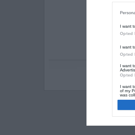
Persona
I want t
Opted 
I want t
Opted 
I want 
Advertis
Opted 
Visos teisės saugomo
I want t
of my P
was col
Opted 