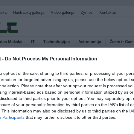
eška
Nuotraukų galerija
Video galerija
Žymos
Kontaktai
tos Mokslai
IT
Technologijos
Astronomija
Žemė ir Gam
t -
Do Not Process My Personal Information
U
popieriaus generuoja energiją
to opt-out of the sale, sharing to third parties, or processing of your per
s
formation for targeted advertising by us, please use the below opt-out s
p
r selection. Please note that after your opt-out request is processed y
s gigantas „Sony“, ketvirtadienį pristatė technologiją, kuri iš susmulkinto
E
eing interest-based ads based on personal information utilized by us or
oja elektrą. Aplinkos produktų mugėje Tokijuje, „Sony“ ragino vaikus
disclosed to third parties prior to your opt-out. You may separately opt-
 vandens ir enzimo medžiagos mišinį, viską išmaišyti ir keletą minučių
losure of your personal information by third parties on the IAB’s list of
tis taps elektros šaltiniu, suteikiančiu energiją mažam vėdintuvui. „Tai yra
. This information may also be disclosed by us to third parties on the
IA
zmas, kurį naudoja termitai, kad gautų energiją, valgydami […]
Participants
that may further disclose it to other third parties.
4