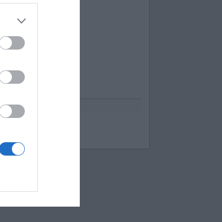
uess up emoji cheats
espuestas Apensar
ord Cookies
00 pics cheats
 bilder 1 wort lösungen
moji-quiz.com
 images 1 mot
ames-helper.com
ord Bubbles answers
 Mokslon.lt sutikimą.