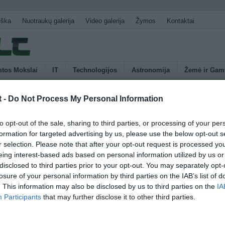
eška
Nuotraukų galerija
Video galerija
Žymos
Kontaktai
tos Mokslai
IT
Technologijos
Astronomija
Žemė ir Gam
t -
Do Not Process My Personal Information
U
r 21b
to opt-out of the sale, sharing to third parties, or processing of your per
s
formation for targeted advertising by us, please use the below opt-out s
p
r selection. Please note that after your opt-out request is processed y
r“ – skirta tyrinėti dalį Paukščių tako galaktikos tam, kad atrasti žemės
E
eing interest-based ads based on personal information utilized by us or
alia arba pačioje „gyvenamojoje zonoje“ (planetinė sistema kur gali
disclosed to third parties prior to your opt-out. You may separately opt-
 vanduo) ir nustatyti kiek milijardų mūsų galaktikos žvaigždžių gali turėti
losure of your personal information by third parties on the IAB’s list of
abar į šį nuolat augantį sąrašą galime įrašyti naują planetą. Tyrėjų
. This information may also be disclosed by us to third parties on the
IA
jama Steve Howell, nustatė, […]
Participants
that may further disclose it to other third parties.
4