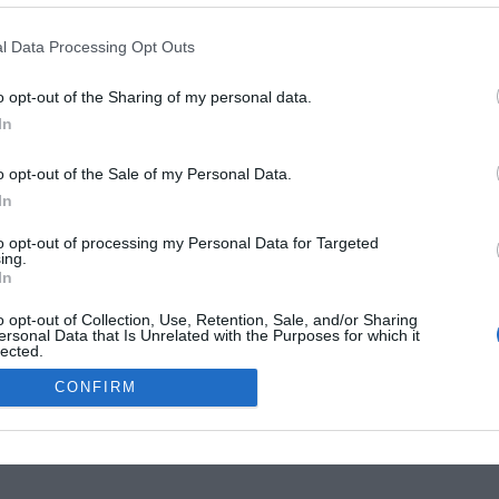
G
R
l Data Processing Opt Outs
W
1
o opt-out of the Sharing of my personal data.
4
In
E
4
o opt-out of the Sale of my Personal Data.
G
In
W
MOKSLON.LT © 2011
to opt-out of processing my Personal Data for Targeted
ing.
In
s. Mokslon.lt © 2011. Kopijuoti, dauginti bei platinti galima tik gavus
o opt-out of Collection, Use, Retention, Sale, and/or Sharing
ersonal Data that Is Unrelated with the Purposes for which it
lected.
Out
CONFIRM