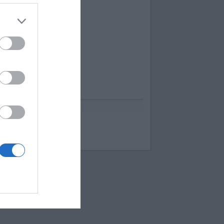
uess up emoji cheats
espuestas Apensar
ord Cookies
00 pics cheats
 bilder 1 wort lösungen
moji-quiz.com
 images 1 mot
ames-helper.com
ord Bubbles answers
 Mokslon.lt sutikimą.