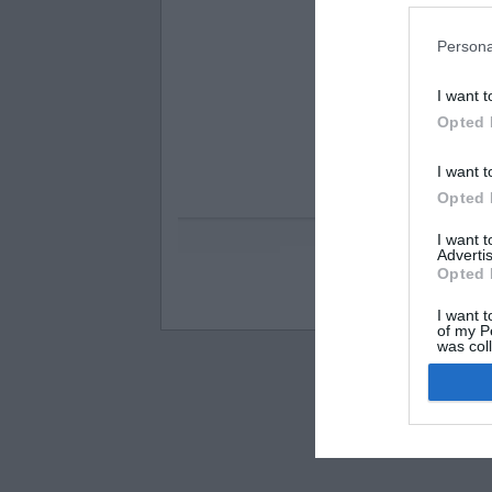
Persona
I want t
Opted 
I want t
Opted 
I want 
Advertis
Opted 
Visos teisės saugomo
I want t
of my P
was col
Opted 