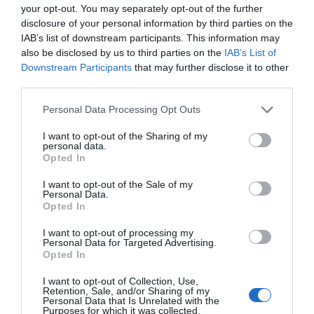
your opt-out. You may separately opt-out of the further
priešingai negu daugelis psichologijos moksl
disclosure of your personal information by third parties on the
„standartinių“ emocijų rinkinį ir emocijos 
IAB’s list of downstream participants. This information may
Todėl paskutinės tendencijos: apmokyti aps
also be disclosed by us to third parties on the
IAB’s List of
emocijas iš žmonių veidų, gali būti klaidin
Downstream Participants
that may further disclose it to other
skaitytojams priminti apie prieštaraujančiu
third parties.
Personal Data Processing Opt Outs
Naujienlaiškio prenumerata
I want to opt-out of the Sharing of my
personal data.
Opted In
Užsisakykite mokslo naujienų naujienlaiškį, ir
sužinokite naujausius įvykius mokslo pasaulyje
I want to opt-out of the Sale of my
pirmieji.
Personal Data.
Opted In
Email:
*
Užsisakyti
I want to opt-out of processing my
Personal Data for Targeted Advertising.
Atsisakyti
Opted In
Draugai
I want to opt-out of Collection, Use,
Retention, Sale, and/or Sharing of my
Personal Data that Is Unrelated with the
Purposes for which it was collected.
4 Pics 1 Word