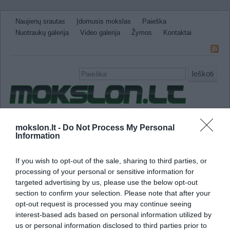
Naujienų srautas
Įdomusis mokslas
Paieška
Nuotraukų galerija
Video galerija
Žymos
Kontaktai
Ieškoti
Naujienos
Sveikata ir medicina
Gamtos Mokslai
mokslon.lt -
Do Not Process My Personal
Information
IT
Technologijos
Astronomija
Žemė ir Gamta
Neįtikėtini faktai
Kitos
If you wish to opt-out of the sale, sharing to third parties, or
mokslininkai galvoja
processing of your personal or sensitive information for
targeted advertising by us, please use the below opt-out
section to confirm your selection. Please note that after your
Ar Darvino emocijų teorija buvo klaidinga?
opt-out request is processed you may continue seeing
interest-based ads based on personal information utilized by
us or personal information disclosed to third parties prior to
Anot naujo straipsnio, publikuoto „Current 