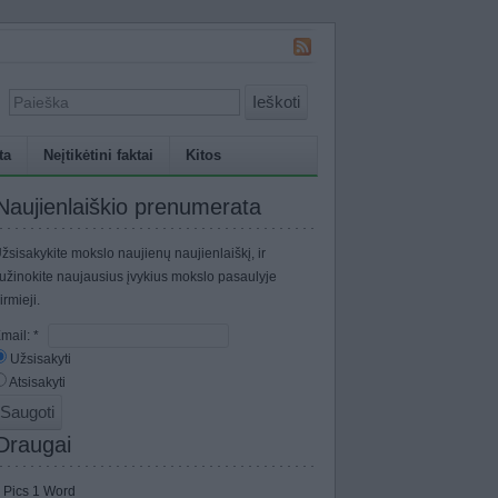
Ieškoti
ta
Neįtikėtini faktai
Kitos
Naujienlaiškio prenumerata
žsisakykite mokslo naujienų naujienlaiškį, ir
užinokite naujausius įvykius mokslo pasaulyje
irmieji.
mail:
*
Užsisakyti
Atsisakyti
Draugai
 Pics 1 Word