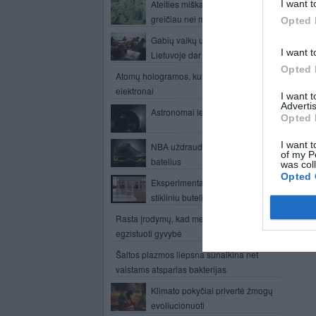
Ateities miškai augs žymiai
I want t
greičiau nei manyta
Opted 
Gabių vaikų ugdymo sistemos
I want t
Lietuvoje dar nėra
Opted 
Atomų hologramos, kurias kuria patys
elektronai
I want 
Advertis
Astronomai ieškos ateivių miestų
Opted 
I want t
NBA uždraudė naudoti sportinius
of my P
batelius
was col
Opted 
Eksperimentas su nematomu
stikliniu buteliu
Rasta įrodymų, kad meteorituose gali
egzistuoti gyvybė
Šaltos plazmos liepsna sunaikina net
vaistams atsparias bakterijas
Klimato pokyčiai privertė žmogų
evoliucionuoti