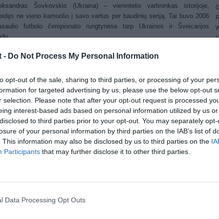
eksandras Šovkovskis (Ukraina) – vienintelis vartininkas istorijoje,
G
eidęs nė vieno kamuolio į savo vartus per baudinių seriją. Tai buvo 2006
R
saulio futbolo čempionato rungtynėse tarp Ukrainos ir Šveicarijos
W
dų.
1
4
06 m. birželio 25 d. per pasaulio futbolo čempionato rungtynes tarp
t -
Do Not Process My Personal Information
E
alijos ir Olandijos komandų teisėjavęs rusas Valentinas Ivanovas parodė
4
tonų kortelių (įspėjimas) ir 4 raudonas korteles (pašalinimas). Tai rekordas
G
to opt-out of the sale, sharing to third parties, or processing of your per
natų istorijoje.
W
formation for targeted advertising by us, please use the below opt-out s
ost Views:
22,186
r selection. Please note that after your opt-out request is processed y
eing interest-based ads based on personal information utilized by us or
(No Ratings Yet)
disclosed to third parties prior to your opt-out. You may separately opt-
losure of your personal information by third parties on the IAB’s list of
. This information may also be disclosed by us to third parties on the
IA
ikėtini faktai
Participants
that may further disclose it to other third parties.
st navigation
ksėjaus Petrovičiaus Maresejevo
a
l Data Processing Opt Outs