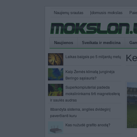
Naujienų srautas
Įdomusis mokslas
Pai
Naujienos
Sveikata ir medicina
Gam
Ke
Laikas baigsis po 5 miljardų metų
Kaip Žemės klimatą junginėja
Beringo sąsiauris?
Superkompiuteriai padeda
mokslininkams tirti magnetosferą
ir saulės audras
Išbandyta sistema, anglies dvideginį
paverčianti kuru
Kas nužudė grafito anodą?