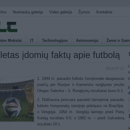
eška
Nuotraukų galerija
Video galerija
Žymos
Kontaktai
tos Mokslai
IT
Technologijos
Astronomija
Žemė ir Gam
letas įdomių faktų apie futbolą
U
2014-07-12
s
1. 1994 m. pasaulio futbolo čempionate daugiausiai
p
įvarčių per Rusijos ir Kamerūno rungtynes įmušė
E
Olegas Salenka – 5. Rungtynių rezultatas buvo 6:1.
2. Didžiausia persvara pasiekti laimėjimai pasaulio
futbolo čempionatų istorijoje priklauso ne Brazilijai,
o Vengrijai. 1954 m. Vengrija laimėjo prieš Pietų
Korėją rezultatu 9:0, o 1982 m. – prieš Salvadorą
rezultatu 10:1.
4