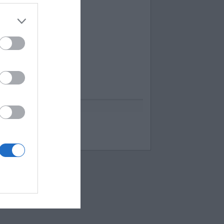
uess up emoji cheats
espuestas Apensar
ord Cookies
00 pics cheats
 bilder 1 wort lösungen
moji-quiz.com
 images 1 mot
ames-helper.com
ord Bubbles answers
 Mokslon.lt sutikimą.