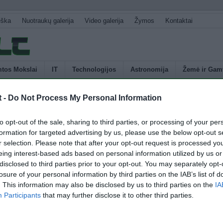
eška
Nuotraukų galerija
Video galerija
Žymos
Kontaktai
tos Mokslai
IT
Technologijos
Astronomija
Žemė ir Gam
t -
Do Not Process My Personal Information
U
vandeniui sterilizuoti
to opt-out of the sale, sharing to third parties, or processing of your per
s
formation for targeted advertising by us, please use the below opt-out s
p
r selection. Please note that after your opt-out request is processed y
 kad jonizuota plazma gali būti naudojama kaip anti bakterinis
E
eing interest-based ads based on personal information utilized by us or
aujos bakterijos atsiranda tik praėjus savaitei po plazmos panaudojimo.
disclosed to third parties prior to your opt-out. You may separately opt-
s sukurti tokią plazmą yra pigūs, o tai reiškia, kad tai gali išgelbėti daug
losure of your personal information by third parties on the IAB’s list of
čiose šalyse, stichinių nelaimių ištiktose vietose ar karo lauke, kur
. This information may also be disclosed by us to third parties on the
IA
s atsargos – naudojamos naujagimių priėmimo ar […]
Participants
that may further disclose it to other third parties.
4