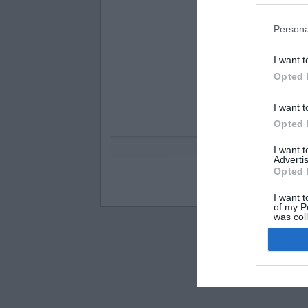
Persona
I want t
Opted 
I want t
Opted 
I want 
Advertis
Opted 
Visos teisės saugomo
I want t
of my P
was col
Opted 