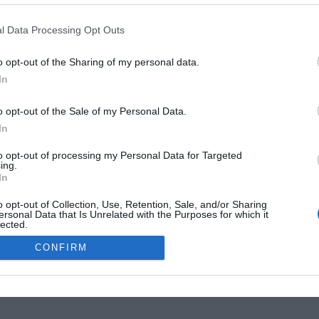
G
R
l Data Processing Opt Outs
W
1
o opt-out of the Sharing of my personal data.
4
In
E
4
o opt-out of the Sale of my Personal Data.
G
In
W
MOKSLON.LT © 2011
to opt-out of processing my Personal Data for Targeted
ing.
In
s. Mokslon.lt © 2011. Kopijuoti, dauginti bei platinti galima tik gavus
o opt-out of Collection, Use, Retention, Sale, and/or Sharing
ersonal Data that Is Unrelated with the Purposes for which it
lected.
Out
CONFIRM