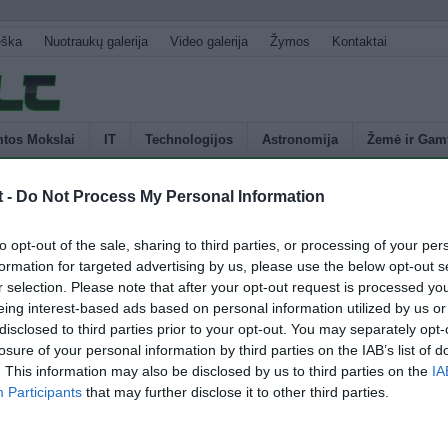
eška
Nuotraukų galerija
Video galerija
Žymos
Kontaktai
tos Mokslai
IT
Technologijos
Astronomija
Žemė ir Gam
t -
Do Not Process My Personal Information
U
to opt-out of the sale, sharing to third parties, or processing of your per
s
formation for targeted advertising by us, please use the below opt-out s
p
r selection. Please note that after your opt-out request is processed y
džiąją laiko dalį praleidžia žemyninėse valstybių dalyse, salos iš
E
eing interest-based ads based on personal information utilized by us or
ai įdomios. Kai kurie žmonės tik deginasi jų paplūdimiuose, tačiau kiti
disclosed to third parties prior to your opt-out. You may separately opt-
ius regionus didžiuosiuose pasaulio vandenynuose. Pastarieji salas
losure of your personal information by third parties on the IAB’s list of
es, ramias sodybas poilsiui. Salų kraštovaizdis dažniausiai yra labai
. This information may also be disclosed by us to third parties on the
IA
dominuoja vandenyno vaizdas, o oras gali būti toks pat […]
Participants
that may further disclose it to other third parties.
4