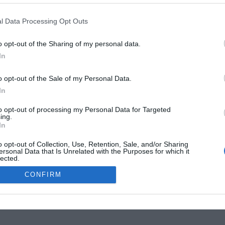
G
R
l Data Processing Opt Outs
W
1
o opt-out of the Sharing of my personal data.
4
In
E
4
o opt-out of the Sale of my Personal Data.
G
In
W
MOKSLON.LT © 2011
to opt-out of processing my Personal Data for Targeted
ing.
In
s. Mokslon.lt © 2011. Kopijuoti, dauginti bei platinti galima tik gavus
o opt-out of Collection, Use, Retention, Sale, and/or Sharing
ersonal Data that Is Unrelated with the Purposes for which it
lected.
Out
CONFIRM