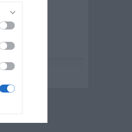
uess up emoji cheats
espuestas Apensar
ord Cookies
00 pics cheats
 bilder 1 wort lösungen
moji-quiz.com
 images 1 mot
ames-helper.com
ord Bubbles answers
 Mokslon.lt sutikimą.