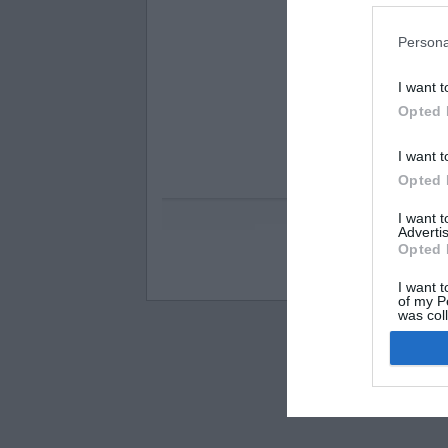
Persona
I want t
Opted 
I want t
Opted 
I want 
Advertis
Opted 
Visos teisės saugomo
I want t
of my P
was col
Opted 