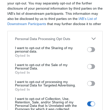
your opt-out. You may separately opt-out of the further
Teigiama, kad Pietų pusrutulio klimato įtak
disclosure of your personal information by third parties on the
bėgant ji priklausys tik nuo žmogaus sukurt
IAB’s list of downstream participants. This information may
skatinančių dujų. Tyrimas parodė, kad pas
also be disclosed by us to third parties on the
IAB’s List of
priklausė nuo iškrentančio lietaus kiekio, vė
Downstream Participants
that may further disclose it to other
perims šiltnamio efektą skatinančių dujų p
third parties.
Personal Data Processing Opt Outs
Naujienlaiškio prenumerata
I want to opt-out of the Sharing of my
personal data.
Opted In
Užsisakykite mokslo naujienų naujienlaiškį, ir
sužinokite naujausius įvykius mokslo pasaulyje
I want to opt-out of the Sale of my
pirmieji.
Personal Data.
Opted In
Email:
*
Užsisakyti
I want to opt-out of processing my
Personal Data for Targeted Advertising.
Atsisakyti
Opted In
I want to opt-out of Collection, Use,
Draugai
Retention, Sale, and/or Sharing of my
Personal Data that Is Unrelated with the
Purposes for which it was collected.