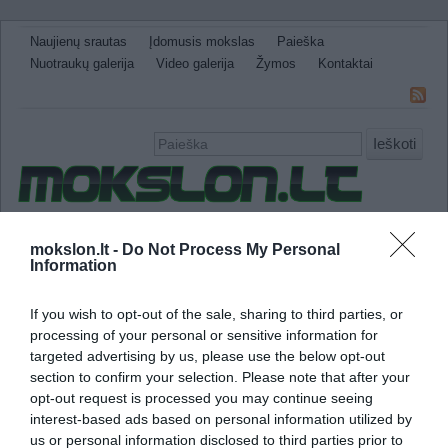
Naujienų srautas
Įdomusis mokslas
Paieška
Nuotraukų galerija
Video galerija
Žymos
Kontaktai
Ieškoti
Naujienos
Sveikata ir medicina
Gamtos Mokslai
mokslon.lt -
Do Not Process My Personal
Information
IT
Technologijos
Astronomija
Žemė ir Gamta
Neįtikėtini faktai
Kitos
If you wish to opt-out of the sale, sharing to third parties, or
atmosferos cheminė sudėtis
processing of your personal or sensitive information for
targeted advertising by us, please use the below opt-out
section to confirm your selection. Please note that after your
Greitai Antarkties ozono skylės dydis prikla
opt-out request is processed you may continue seeing
dujų
interest-based ads based on personal information utilized by
us or personal information disclosed to third parties prior to