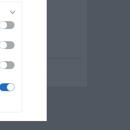
uess up emoji cheats
espuestas Apensar
ord Cookies
00 pics cheats
 bilder 1 wort lösungen
moji-quiz.com
 images 1 mot
ames-helper.com
ord Bubbles answers
 Mokslon.lt sutikimą.