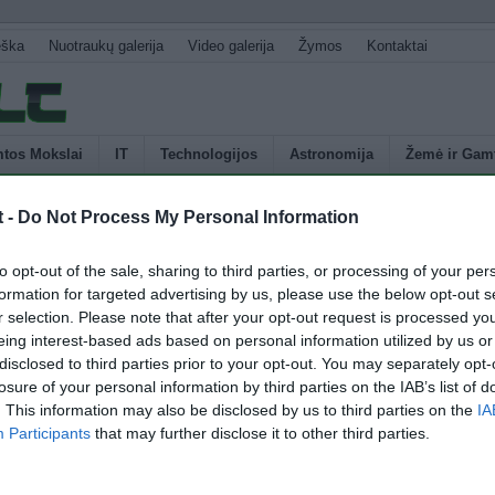
eška
Nuotraukų galerija
Video galerija
Žymos
Kontaktai
tos Mokslai
IT
Technologijos
Astronomija
Žemė ir Gam
os
t -
Do Not Process My Personal Information
U
kurie vaikai yra linkę į agresyvų elgesį
to opt-out of the sale, sharing to third parties, or processing of your per
s
formation for targeted advertising by us, please use the below opt-out s
p
r selection. Please note that after your opt-out request is processed y
atos yra agresyvūs, nepaklusnūs ir greitai supykstantys darželyje
E
eing interest-based ads based on personal information utilized by us or
vojoje vaikystėje su tėvais turėjo neramius santykius. Tyrėjai stebėjo
disclosed to third parties prior to your opt-out. You may separately opt-
jų vaikų santykius nuo pat jų gimimo iki pirmos klasės. Vaikams būdavo
losure of your personal information by third parties on the IAB’s list of
, kurias atlikti reikėdavo tėvų pagalbos. Vaikams pradėjus eiti į
. This information may also be disclosed by us to third parties on the
IA
ti vaikų elgesio […]
Participants
that may further disclose it to other third parties.
4