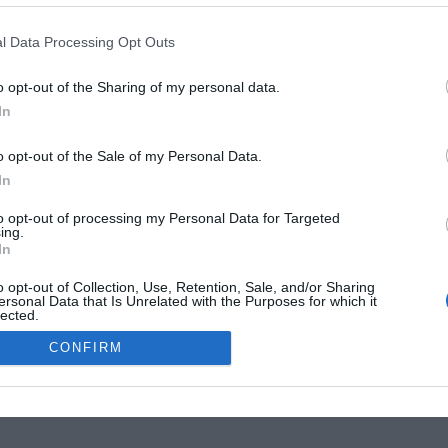
G
R
l Data Processing Opt Outs
W
1
o opt-out of the Sharing of my personal data.
4
In
E
4
o opt-out of the Sale of my Personal Data.
G
In
W
MOKSLON.LT © 2011
to opt-out of processing my Personal Data for Targeted
ing.
In
s. Mokslon.lt © 2011. Kopijuoti, dauginti bei platinti galima tik gavus
o opt-out of Collection, Use, Retention, Sale, and/or Sharing
ersonal Data that Is Unrelated with the Purposes for which it
lected.
Out
CONFIRM