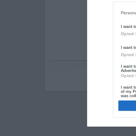
Persona
I want t
Opted 
I want t
Opted 
I want 
Advertis
Opted 
Visos teisės saugomo
I want t
of my P
was col
Opted 