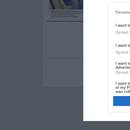
Persona
I want t
Opted 
I want t
Opted 
I want 
Advertis
Opted 
Visos teisės saugomo
I want t
of my P
was col
Opted 