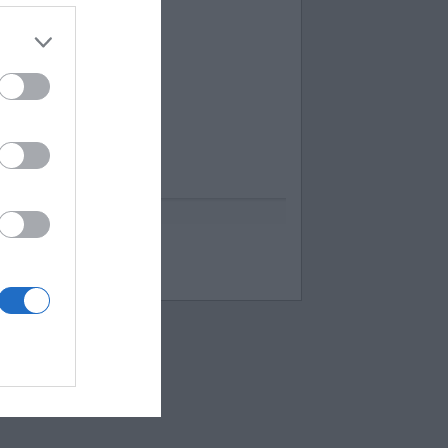
uess up emoji cheats
espuestas Apensar
ord Cookies
00 pics cheats
 bilder 1 wort lösungen
moji-quiz.com
 images 1 mot
ames-helper.com
ord Bubbles answers
 Mokslon.lt sutikimą.