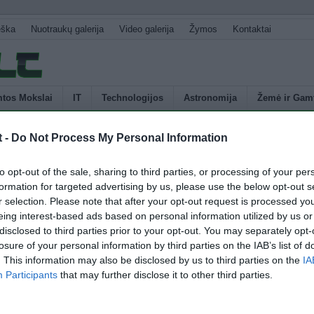
eška
Nuotraukų galerija
Video galerija
Žymos
Kontaktai
tos Mokslai
IT
Technologijos
Astronomija
Žemė ir Gam
t -
Do Not Process My Personal Information
U
nsplantacija
to opt-out of the sale, sharing to third parties, or processing of your per
s
formation for targeted advertising by us, please use the below opt-out s
p
r selection. Please note that after your opt-out request is processed y
ėnesį, chirurgų komanda Brigham and Women‘s ligoninėje (BWH) atliko
E
eing interest-based ads based on personal information utilized by us or
transplantaciją (FFT) Amerikoje, tai buvo trečioji tokio pobūdžio operacija
disclosed to third parties prior to your opt-out. You may separately opt-
šiais metais. „Kitaip nei standartinė rekonstrukcija, veido transplantacija
losure of your personal information by third parties on the IAB’s list of
 smarkiai deformuotoms savybėms ir funkcionavimui normalią būklę, ko
. This information may also be disclosed by us to third parties on the
IA
andartinė rekonstrukcinė plastinė chirurgijos technika“, – teigė Dr. Bohdan
Participants
that may further disclose it to other third parties.
4