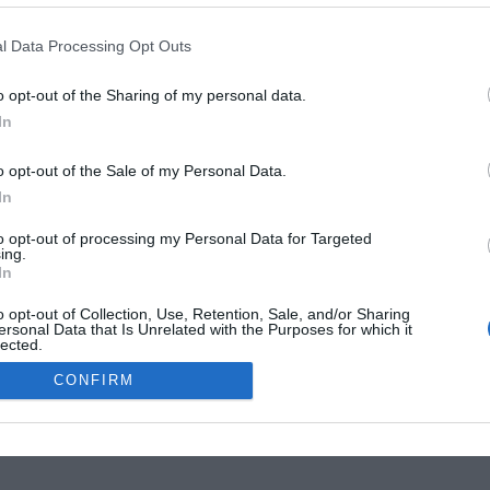
G
R
l Data Processing Opt Outs
W
1
o opt-out of the Sharing of my personal data.
4
In
E
4
o opt-out of the Sale of my Personal Data.
G
In
W
MOKSLON.LT © 2011
to opt-out of processing my Personal Data for Targeted
ing.
In
s. Mokslon.lt © 2011. Kopijuoti, dauginti bei platinti galima tik gavus
o opt-out of Collection, Use, Retention, Sale, and/or Sharing
ersonal Data that Is Unrelated with the Purposes for which it
lected.
Out
CONFIRM