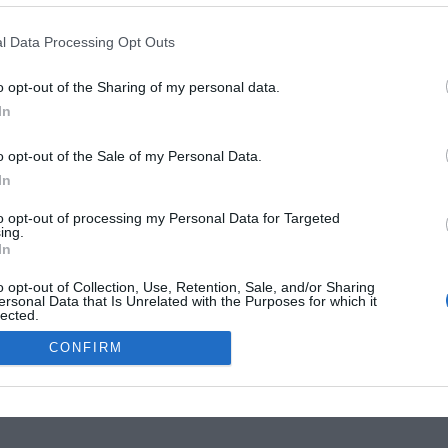
G
R
l Data Processing Opt Outs
W
1
o opt-out of the Sharing of my personal data.
4
In
E
4
o opt-out of the Sale of my Personal Data.
G
In
W
MOKSLON.LT © 2011
to opt-out of processing my Personal Data for Targeted
ing.
In
s. Mokslon.lt © 2011. Kopijuoti, dauginti bei platinti galima tik gavus
o opt-out of Collection, Use, Retention, Sale, and/or Sharing
ersonal Data that Is Unrelated with the Purposes for which it
lected.
Out
CONFIRM