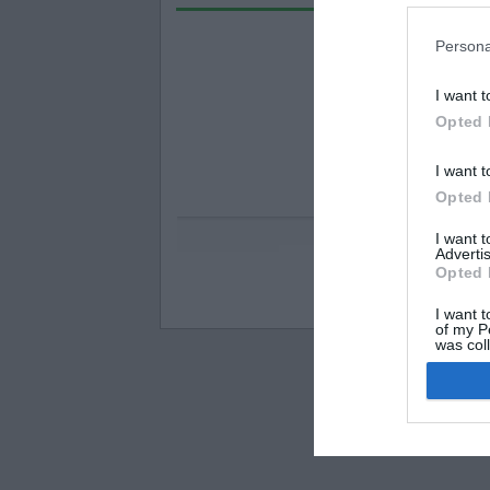
Persona
I want t
Opted 
I want t
Opted 
I want 
Advertis
Opted 
Visos teisės saugomo
I want t
of my P
was col
Opted 