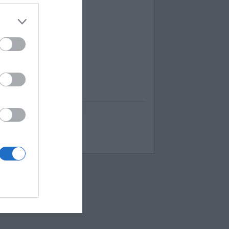
uess up emoji cheats
espuestas Apensar
ord Cookies
00 pics cheats
 bilder 1 wort lösungen
moji-quiz.com
 images 1 mot
ames-helper.com
ord Bubbles answers
 Mokslon.lt sutikimą.