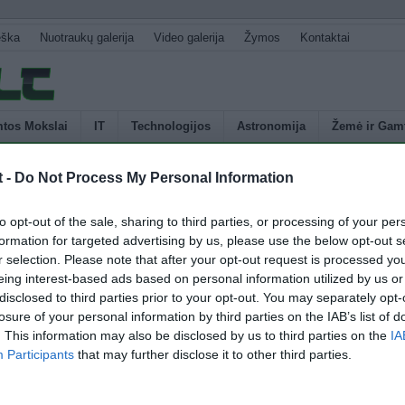
eška
Nuotraukų galerija
Video galerija
Žymos
Kontaktai
tos Mokslai
IT
Technologijos
Astronomija
Žemė ir Gam
ga
t -
Do Not Process My Personal Information
U
a pakeis dabar naudojamus saulės elementus
to opt-out of the sale, sharing to third parties, or processing of your per
s
formation for targeted advertising by us, please use the below opt-out s
p
r selection. Please note that after your opt-out request is processed y
tis „Yomiuri Shimbun“ paskelbė, kad „Mitsubishi Chemical Holdings Corp.“
E
eing interest-based ads based on personal information utilized by us or
 metais pradėti naujo tipo apdailos medžiagos gamybą. Tai bus
disclosed to third parties prior to your opt-out. You may separately opt-
ninė medžiaga, kuria galima padengti pastatų išorines sienas, ir kuri
losure of your personal information by third parties on the IAB’s list of
ertuos į elektros energiją. Skirtingai nuo tradicinių saulės elementų
. This information may also be disclosed by us to third parties on the
IA
paprastai montuojamos ant pastatų stogų ar specialiose aikštelėse, nauja
Participants
that may further disclose it to other third parties.
4