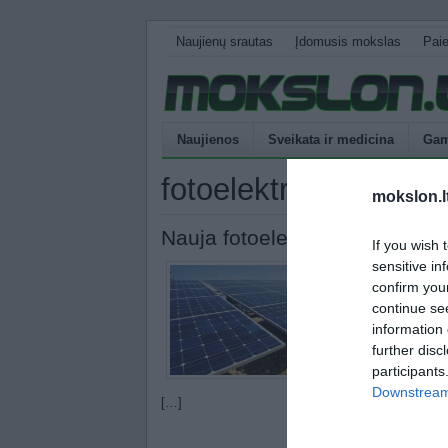
Naujienų srautas
Įdomusis mokslas
Pai
Naujienos
Sveikata ir medicina
Gam
fotoelektrinė medžia
mokslon.l
Nauja fotoelektrinė medžiag
If you wish 
sensitive in
confirm you
Japonijos laikraš
continue se
planuoja jau 2013
information 
fotoelektrinė orga
further disc
Saulės šviesą konv
participants
plokščių, kurios 
Downstream 
[…]