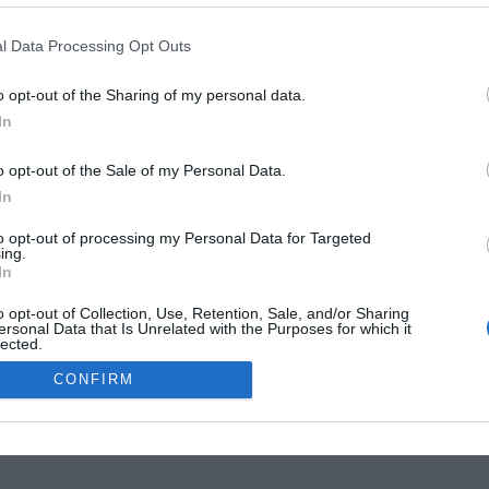
G
R
l Data Processing Opt Outs
W
1
o opt-out of the Sharing of my personal data.
4
In
E
4
o opt-out of the Sale of my Personal Data.
G
In
W
MOKSLON.LT © 2011
to opt-out of processing my Personal Data for Targeted
ing.
In
s. Mokslon.lt © 2011. Kopijuoti, dauginti bei platinti galima tik gavus
o opt-out of Collection, Use, Retention, Sale, and/or Sharing
ersonal Data that Is Unrelated with the Purposes for which it
lected.
Out
CONFIRM