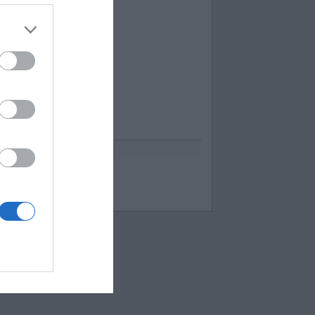
uess up emoji cheats
espuestas Apensar
ord Cookies
00 pics cheats
 bilder 1 wort lösungen
moji-quiz.com
 images 1 mot
ames-helper.com
ord Bubbles answers
 Mokslon.lt sutikimą.