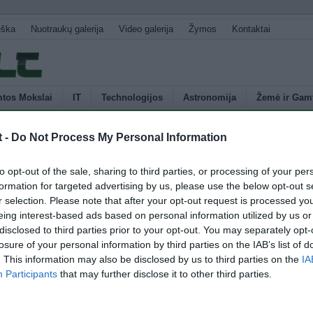
eška
Nuotraukų galerija
Video galerija
Žymos
Kontaktai
tos Mokslai
IT
Technologijos
Astronomija
Žemė ir Gam
t -
Do Not Process My Personal Information
U
asaulinį duomenų perdavimo rekordą
to opt-out of the sale, sharing to third parties, or processing of your per
s
formation for targeted advertising by us, please use the below opt-out s
p
r selection. Please note that after your opt-out request is processed y
sekundę: fizikai pakėlė tinklo technologijų kartelę, taip žengdami į naują
E
eing interest-based ads based on personal information utilized by us or
 technologijų amžių. „SuperComputing 2011 (SC11)“ konferencijoje Sietle,
disclosed to third parties prior to your opt-out. You may separately opt-
, tarptautinė komanda perdavinėjo informaciją į skirtingas pasaulio vietas
losure of your personal information by third parties on the IAB’s list of
) per sekundę greičiu. Šis greitis atitinka dviejų milijonų gigabaitų
. This information may also be disclosed by us to third parties on the
IA
ną, o tai yra pakankamas greitis perkelti beveik 100 […]
Participants
that may further disclose it to other third parties.
4