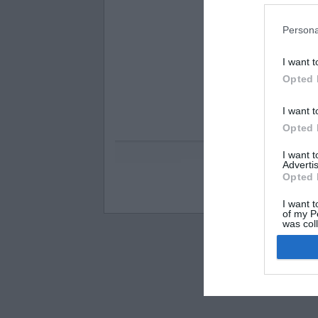
Persona
I want t
Opted 
I want t
Opted 
I want 
Advertis
Opted 
Visos teisės saugomo
I want t
of my P
was col
Opted 