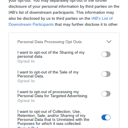
your opt-out. You may separately opt-out of the further
informacijos nešiotojas. Vis dėlto dėl didel
disclosure of your personal information by third parties on the
stengiasi sukurti naują šviesos saugojimo
IAB’s list of downstream participants. This information may
savybėmis. Fizikai atliko tai įrodantį eksperimentą, kurio metu jie sugebėj
also be disclosed by us to third parties on the
IAB’s List of
silicio mikrosferose. Mikrosferos tarnauja kaip optomechaniniai rezonatoria
Downstream Participants
that may further disclose it to other
third parties.
Personal Data Processing Opt Outs
Naujienlaiškio prenumerata
I want to opt-out of the Sharing of my
personal data.
Užsisakykite mokslo naujienų naujienlaiškį, ir
Opted In
sužinokite naujausius įvykius mokslo pasaulyje
I want to opt-out of the Sale of my
pirmieji.
Personal Data.
Opted In
Email:
*
Užsisakyti
I want to opt-out of processing my
Atsisakyti
Personal Data for Targeted Advertising.
Opted In
Draugai
I want to opt-out of Collection, Use,
Retention, Sale, and/or Sharing of my
Personal Data that Is Unrelated with the
4 Pics 1 Word
Purposes for which it was collected.
Guess up emoji cheats