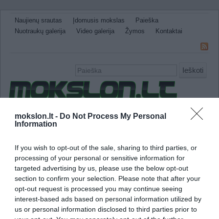
Naujienų srautas
Įdomusis mokslas
Paieška
Nuotraukų galerija
Video galerija
Žymos
Kontaktai
Ieškoti
Naujienos
Sveikata ir medicina
Gamtos Mokslai
mokslon.lt -
Do Not Process My Personal
Information
IT
Technologijos
Astronomija
Žemė ir Gamta
Neįtikėtini faktai
Kitos
If you wish to opt-out of the sale, sharing to third parties, or
processing of your personal or sensitive information for
informacija mikrosferoje
targeted advertising by us, please use the below opt-out
section to confirm your selection. Please note that after your
Naujas būdas saugoti šviesą pagerins infor
opt-out request is processed you may continue seeing
interest-based ads based on personal information utilized by
us or personal information disclosed to third parties prior to
Dėl didelės duomenų talpos ir mažo jų prara