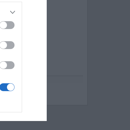
uess up emoji cheats
espuestas Apensar
ord Cookies
00 pics cheats
 bilder 1 wort lösungen
moji-quiz.com
 images 1 mot
ames-helper.com
ord Bubbles answers
 Mokslon.lt sutikimą.