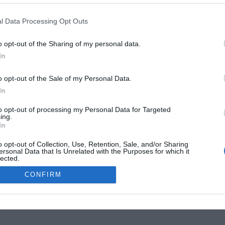
G
ti antimedžiagos dalelę
R
l Data Processing Opt Outs
W
1
usi antivandenilio atomus net 1000 sekundžių, tarptautinė tyrėjų komanda,
o opt-out of the Sharing of my personal data.
4
A sąjunga, žengė didelį žingsnį pirmyn spręsdama vieną didžiausių
In
E
os galvosūkių: kodėl didžioji visatos dalis yra sudaryta iš medžiagos, kai
4
džiaga yra simetriškos. Jos turi vienodą masę, sukimosi greitį ir kitas
o opt-out of the Sale of my Personal Data.
G
žiaga pranyksta sąlyčio su medžiaga metu, todėl pastarasis atradimas
In
W
to opt-out of processing my Personal Data for Targeted
ing.
In
MOKSLON.LT © 2011
o opt-out of Collection, Use, Retention, Sale, and/or Sharing
ersonal Data that Is Unrelated with the Purposes for which it
lected.
s. Mokslon.lt © 2011. Kopijuoti, dauginti bei platinti galima tik gavus
Out
CONFIRM