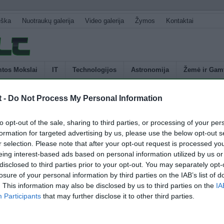
eška
Nuotraukų galerija
Video galerija
Žymos
Kontaktai
tos Mokslai
IT
Technologijos
Astronomija
Žemė ir Gam
t -
Do Not Process My Personal Information
U
lankas
to opt-out of the sale, sharing to third parties, or processing of your per
s
formation for targeted advertising by us, please use the below opt-out s
p
r selection. Please note that after your opt-out request is processed y
jos inžinierių komanda sukūrė būdą, kuriuo galima sukurti beveik 71 metro
E
eing interest-based ads based on personal information utilized by us or
ką. Anksčiau yra pavykę sukurti ir ilgesnius lankus, tačiau norint jonizuoti
disclosed to third parties prior to your opt-out. You may separately opt-
būdais reikia didelių energijos išteklių. Naujoji technologija reikalauja
losure of your personal information by third parties on the IAB’s list of
rgijos. Lanką sudaro 0,2 mm storio varinis laidas. Kai yra įjungiama
. This information may also be disclosed by us to third parties on the
IA
sta sukurdamas šviesos pliūpsnį, trunkantį […]
Participants
that may further disclose it to other third parties.
4