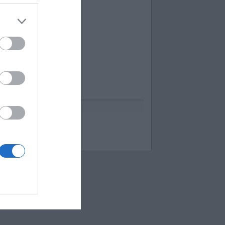
uess up emoji cheats
espuestas Apensar
ord Cookies
00 pics cheats
 bilder 1 wort lösungen
moji-quiz.com
 images 1 mot
ames-helper.com
ord Bubbles answers
 Mokslon.lt sutikimą.