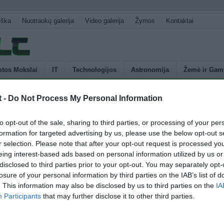
eška
Nuotraukų galerija
Video galerija
Žymos
Kontaktai
tos Mokslai
IT
Technologijos
Astronomija
Žemė ir Gam
t -
Do Not Process My Personal Information
U
lankas
to opt-out of the sale, sharing to third parties, or processing of your per
s
formation for targeted advertising by us, please use the below opt-out s
p
r selection. Please note that after your opt-out request is processed y
jos inžinierių komanda sukūrė būdą, kuriuo galima sukurti beveik 71 metro
E
eing interest-based ads based on personal information utilized by us or
ką. Anksčiau yra pavykę sukurti ir ilgesnius lankus, tačiau norint jonizuoti
disclosed to third parties prior to your opt-out. You may separately opt-
būdais reikia didelių energijos išteklių. Naujoji technologija reikalauja
losure of your personal information by third parties on the IAB’s list of
rgijos. Lanką sudaro 0,2 mm storio varinis laidas. Kai yra įjungiama
. This information may also be disclosed by us to third parties on the
IA
sta sukurdamas šviesos pliūpsnį, trunkantį […]
Participants
that may further disclose it to other third parties.
4