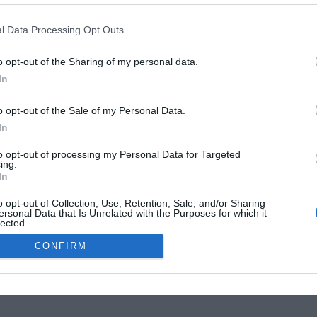
G
R
l Data Processing Opt Outs
W
1
o opt-out of the Sharing of my personal data.
4
In
E
4
o opt-out of the Sale of my Personal Data.
G
In
W
MOKSLON.LT © 2011
to opt-out of processing my Personal Data for Targeted
ing.
In
s. Mokslon.lt © 2011. Kopijuoti, dauginti bei platinti galima tik gavus
o opt-out of Collection, Use, Retention, Sale, and/or Sharing
ersonal Data that Is Unrelated with the Purposes for which it
lected.
Out
CONFIRM