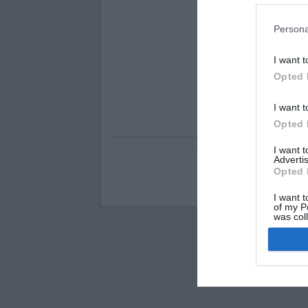
Persona
I want t
Opted 
I want t
Opted 
I want 
Advertis
Opted 
Visos teisės saugomo
I want t
of my P
was col
Opted 