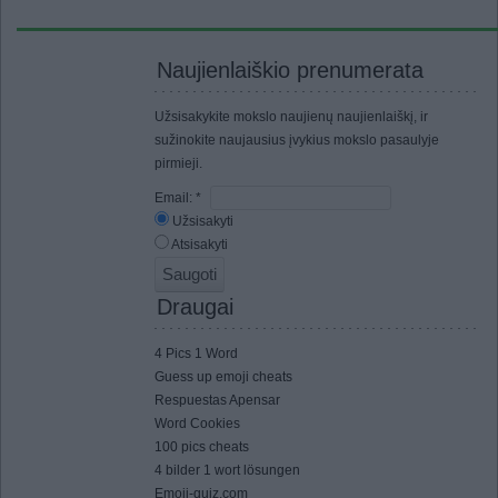
Naujienlaiškio prenumerata
Užsisakykite mokslo naujienų naujienlaiškį, ir
sužinokite naujausius įvykius mokslo pasaulyje
pirmieji.
Email:
*
Užsisakyti
Atsisakyti
Draugai
4 Pics 1 Word
Guess up emoji cheats
Respuestas Apensar
Word Cookies
100 pics cheats
4 bilder 1 wort lösungen
Emoji-quiz.com