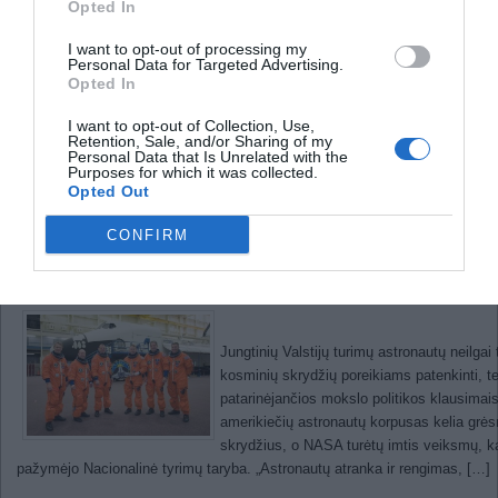
Opted In
Rimstanti saulė kelia naujus pavojus
I want to opt-out of processing my
Personal Data for Targeted Advertising.
Opted In
Saulės aktyvumas neseniai smarkiai padidėj
Dėl šios priežasties regime išmetamus dide
I want to opt-out of Collection, Use,
Retention, Sale, and/or Sharing of my
paviršiuje. Vis dėlto, šis suaktyvėjimas y
Personal Data that Is Unrelated with the
rimsta ir žengia į „ilgo miego periodą“. Tai 
Purposes for which it was collected.
septynioliktame amžiuje. Jis gali smarkiai 
Opted Out
CONFIRM
NASA gali greitu metu pritrūkti atronautų
Jungtinių Valstijų turimų astronautų neilga
kosminių skrydžių poreikiams patenkinti, t
patarinėjančios mokslo politikos klausimais
amerikiečių astronautų korpusas kelia grė
skrydžius, o NASA turėtų imtis veiksmų, kad
pažymėjo Nacionalinė tyrimų taryba. „Astronautų atranka ir rengimas, […]