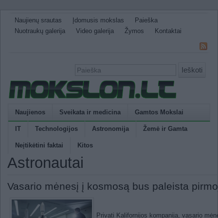
Naujienų srautas
Įdomusis mokslas
Paieška
Nuotraukų galerija
Video galerija
Žymos
Kontaktai
Ieškoti
Naujienos
Sveikata ir medicina
Gamtos Mokslai
IT
Technologijos
Astronomija
Žemė ir Gamta
Neįtikėtini faktai
Kitos
Astronautai
Vasario mėnesį į kosmosą bus paleista pirmo
Privati Kalifornijos kompanija, vasario mėne