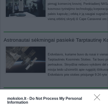
pirmąjį komercinį krovinį. Penktadienį NAS
kosmoso tyrinėjimo technologijų korporacij
paleis kapsulę į orbitą ir ją saugiai sugra
vieną orbitinį skrydį iš Cape Canaveral oro
Astronautai sėkmingai pasiekė Tarptautinę K
Erdvėlaivis, kuriame buvo du rusai ir viena
Tarptautinės Kosminės Stoties. Tai buvo pi
pertraukos. Skrydžiai nebuvo vykdomi dėl e
misija leido užsimiršti apie rugpjūtį ištikusi
Erdvėlaivis prie stoties prisijungė 9:24 ry
NASA ieško naujų astronautų
mokslon.lt -
Do Not Process My Personal
Information