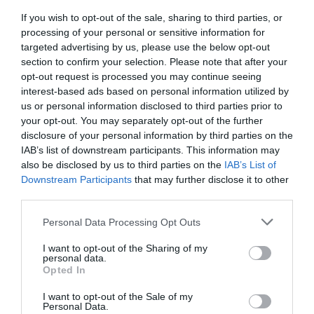
NASA ieško naujų astronautų, kurie galėtų sk
If you wish to opt-out of the sale, sharing to third parties, or
paraiškas vyriausybiniame NASA interneto t
processing of your personal or sensitive information for
viena maža smulkmena: visi NASA kosminiai
targeted advertising by us, please use the below opt-out
laikotarpį, todėl šis kosmoso centras nebetu
section to confirm your selection. Please note that after your
astronautus į orbitą. NASA veteranai baigia savo darbą kosminėje agentūro
opt-out request is processed you may continue seeing
interest-based ads based on personal information utilized by
us or personal information disclosed to third parties prior to
your opt-out. You may separately opt-out of the further
Atnaujinti skrydžiai į Tarptautinę Kosminę Sto
disclosure of your personal information by third parties on the
IAB’s list of downstream participants. This information may
also be disclosed by us to third parties on the
IAB’s List of
Rusijos erdvėlaivis su vienu amerikiečiu ir
Downstream Participants
that may further disclose it to other
Kazachijos stepių. Erdvėlaivis skris į Ta
third parties.
pakilo 4:14 ryte Grinvičo laiku iš Baikonu
astronautas Danas Burbankas ir du Rusijos
Personal Data Processing Opt Outs
Ivanishinas. Skrydis buvo atidėtas dviem 
I want to opt-out of the Sharing of my
personal data.
Opted In
I want to opt-out of the Sale of my
Personal Data.