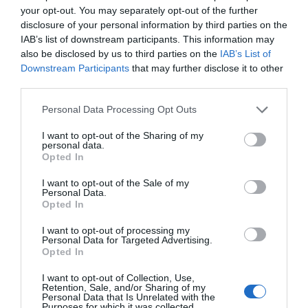
Europos branduolinių tyrimų centre (CERN)
your opt-out. You may separately opt-out of the further
Didžiojo hadronų priešpriešinių srautų gre
disclosure of your personal information by third parties on the
atstovai pateiks naujausius duomenis apie
IAB’s list of downstream participants. This information may
Šie seminarai vyks nuo 14 iki 16 val. Viduri
also be disclosed by us to third parties on the
IAB’s List of
bus tiesiogiai transliuojami internetu CERN
Downstream Participants
that may further disclose it to other
third parties.
Personal Data Processing Opt Outs
Didysis hadronų greitintuvas tavo kompiutery
I want to opt-out of the Sharing of my
personal data.
Opted In
Didysis hadronų priešpriešinių srautų grei
protonams sudurti. Subatominės dalelės aki
I want to opt-out of the Sale of my
Personal Data.
apvaliame 27 kilometrų ilgio tunelyje. Mažyti
Opted In
didelės žalos. Dėl šios priežasties dalelių j
tyrėjų inicijuoto projekto metu kiekvienas norintis gali padėti atlikti sk
I want to opt-out of processing my
Personal Data for Targeted Advertising.
Opted In
I want to opt-out of Collection, Use,
Mokslininkai priėjo paskutinę Higso bozono 
Retention, Sale, and/or Sharing of my
Personal Data that Is Unrelated with the
Purposes for which it was collected.