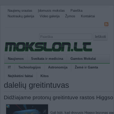
Naujienų srautas
Įdomusis mokslas
Paieška
Nuotraukų galerija
Video galerija
Žymos
Kontaktai
Ieškoti
Naujienos
Sveikata ir medicina
Gamtos Mokslai
IT
Technologijos
Astronomija
Žemė ir Gamta
Neįtikėtini faktai
Kitos
dalelių greitintuvas
Didžiajame protonų greitintuve rastos Higg
Gali būti, kad drovusis Higgso bozonas pag