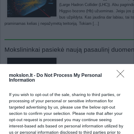
(Large Hadron Collider (LHC)). Abu pagrindi
Higgso bozono (Hb) užuominas. Jeigu jos pas
bus užpildyta. Kas jaudina dar labiau, tai 
praminamas kelias į nepažymėtą teritoriją. Tokiam […]
Mokslininkai pasiekė naują pasaulinį duome
186 gigabitai per sekundę: fizikai pakėlė ti
greitaeigio tinklo technologijų amžių. „Sup
mokslon.lt -
Do Not Process My Personal
Information
lapkričio viduryje, tarptautinė komanda perd
186 gigabitų (Gbps) per sekundę greičiu. Šis
perkėlimui per dieną, o tai yra pakankamas 
If you wish to opt-out of the sale, sharing to third parties, or
processing of your personal or sensitive information for
targeted advertising by us, please use the below opt-out
section to confirm your selection. Please note that after your
Europos branduolinių tyrimų centre aptiktos
opt-out request is processed you may continue seeing
interest-based ads based on personal information utilized by
us or personal information disclosed to third parties prior to