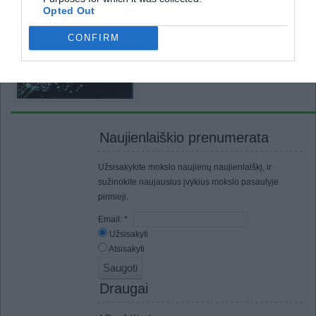
Opted Out
Paskutinė trūkstama molekulinės fizikos es
pasislėpti. Ši dalis – elementarioji dalelė
CONFIRM
medžiagai visą jos masę – iki šiol dar neatr
priešpriešinių srautų greitintuvu netoli Žene
Universiteto, atmetė didžiąją dalį masių di
Naujienlaiškio prenumerata
Užsisakykite mokslo naujienų naujienlaiškį, ir
sužinokite naujausius įvykius mokslo pasaulyje
pirmieji.
Email:
*
Užsisakyti
Atsisakyti
Draugai