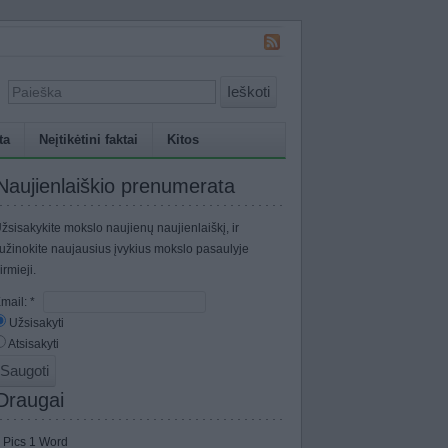
Ieškoti
ta
Neįtikėtini faktai
Kitos
Naujienlaiškio prenumerata
žsisakykite mokslo naujienų naujienlaiškį, ir
užinokite naujausius įvykius mokslo pasaulyje
irmieji.
mail:
*
Užsisakyti
Atsisakyti
Draugai
 Pics 1 Word