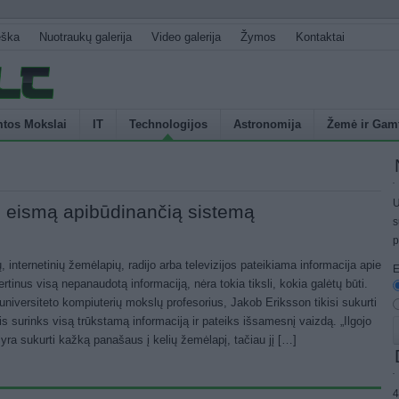
eška
Nuotraukų galerija
Video galerija
Žymos
Kontaktai
tos Mokslai
IT
Technologijos
Astronomija
Žemė ir Gam
U
, eismą apibūdinančią sistemą
s
p
, internetinių žemėlapių, radijo arba televizijos pateikiama informacija apie
E
rtinus visą nepanaudotą informaciją, nėra tokia tiksli, kokia galėtų būti.
universiteto kompiuterių mokslų profesorius, Jakob Eriksson tikisi sukurti
s surinks visą trūkstamą informaciją ir pateiks išsamesnį vaizdą. „Ilgojo
s yra sukurti kažką panašaus į kelių žemėlapį, tačiau jį […]
4