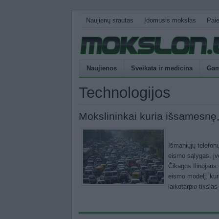
Naujienų srautas
Įdomusis mokslas
Pai
Naujienos
Sveikata ir medicina
Gam
Technologijos
Mokslininkai kuria išsamesnę
Išmaniųjų telefonų
eismo sąlygas, įve
Čikagos Ilinojaus 
eismo modelį, kuri
laikotarpio tiksla