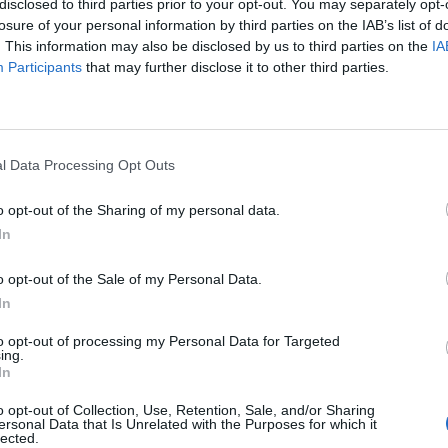
disclosed to third parties prior to your opt-out. You may separately opt-
ali pranešti, kas konkrečiai skambina. Visa tai […]
losure of your personal information by third parties on the IAB’s list of
. This information may also be disclosed by us to third parties on the
IA
Participants
that may further disclose it to other third parties.
i rekordiniu galingumu
l Data Processing Opt Outs
s hadronų priešpriešinių srautų greitintuvas (LHC) pradės veikti didžiausiu
lingumu, pranešė Europos branduolinių tyrimų organizacijos (CERN)
a, kad pirmieji 4 teraelektronvoltų energijos pluoštų susidūrimai prasidės
o opt-out of the Sharing of my personal data.
 Tuo tarpu 4 TeV energijos režimu LHC greitintuvas pradės veikti jau naktį
In
o į šeštadienį, sakoma pranešime. Pirmieji dalelių […]
o opt-out of the Sale of my Personal Data.
In
sistemą su išsitrinančiais dažais
to opt-out of processing my Personal Data for Targeted
ing.
In
a“ sukūrė spausdinimo sistemą su išsitrinančiais dažais, leidžiančią
o opt-out of Collection, Use, Retention, Sale, and/or Sharing
pieriaus lapą kelis kartus. Teksto ištrynimas vyksta atskirame įrenginyje.
ersonal Data that Is Unrelated with the Purposes for which it
lected.
aitinimo elementas ir ypatingos sudėties dažai, kurie tampa nematomi