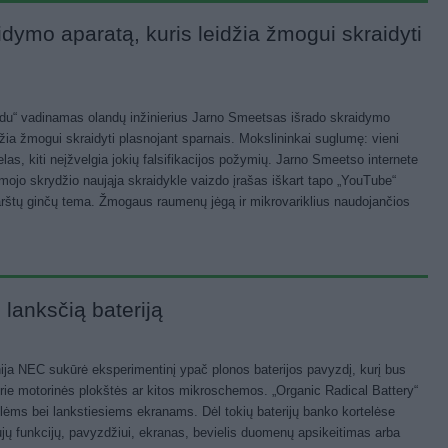
idymo aparatą, kuris leidžia žmogui skraidyti
ndu“ vadinamas olandų inžinierius Jarno Smeetsas išrado skraidymo
džia žmogui skraidyti plasnojant sparnais. Mokslininkai suglumę: vieni
melas, kiti neįžvelgia jokių falsifikacijos požymių. Jarno Smeetso internete
ojo skrydžio naująja skraidykle vaizdo įrašas iškart tapo „YouTube“
 karštų ginčų tema. Žmogaus raumenų jėgą ir mikrovariklius naudojančios
 lanksčią bateriją
ja NEC sukūrė eksperimentinį ypač plonos baterijos pavyzdį, kurį bus
 prie motorinės plokštės ar kitos mikroschemos. „Organic Radical Battery“
telėms bei lankstiesiems ekranams. Dėl tokių baterijų banko kortelėse
aujų funkcijų, pavyzdžiui, ekranas, bevielis duomenų apsikeitimas arba