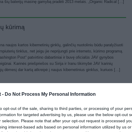
a šių baterijų masinę gamybą pradėti 2013 metais. „Organic Radical […]
lų kūrimą
a naujos kartos kibernetinių ginklų, galinčių nuotoliniu būdu paralyžiuoti
mpiuterių tinklus, net jeigu jie neprijungti prie interneto, kūrimo programą.
ashington Post“ patvirtino dabartiniai ir buvę oficialūs JAV gynybos
gūnai. Karinės priešpriešos su Sirija ir Iranu tikimybė JAV karinių
jų dėmesį dar kartą atkreipė į naujus kibernetinius ginklus, kuriuos […]
t -
Do Not Process My Personal Information
 praneš kas skambina
to opt-out of the sale, sharing to third parties, or processing of your per
„Nokia“ perdavė JAV patentų biurui paraišką įregistruoti technologiją,
formation for targeted advertising by us, please use the below opt-out s
tojui galimybę jausti, kas skambina. Technologija gali būti naudojama ant
r selection. Please note that after your opt-out request is processed y
pduko pavidalu arba integruota į tatuiruotę. Telefonui gavus signalą,
eing interest-based ads based on personal information utilized by us or
braciją, kuri leidžia žmogui suprasti, ar tai balso skambutis, ar trumpoji