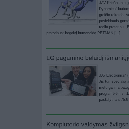
JAV Priešakinių 
Dynamics“ kuriama
greičio rekordą. 
pasiekimais gars
realiu prototipu.
prototipus: begalvį humanoidą PETMAN […]
LG pagamino belaidį išmaniųjų
„LG Electronics“ 
Jis turi specialią
metu galima patog
programėlėmis. „LG
pastatyti ant 75,8
Kompiuterio valdymas žvilgsn