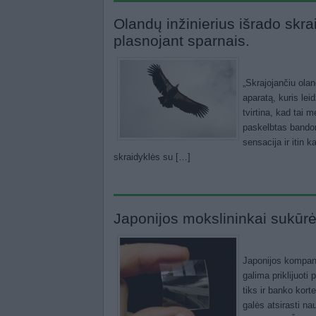
Olandų inžinierius išrado skra
plasnojant sparnais.
„Skrajojančiu ola
aparatą, kuris lei
tvirtina, kad tai 
paskelbtas bandom
sensacija ir itin
skraidyklės su […]
Japonijos mokslininkai sukūrė
Japonijos kompani
galima priklijuoti
tiks ir banko kor
galės atsirasti n