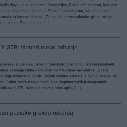
didelio dalyvių susidomėjimo. Kompanijos „BrainLight“ sistema, kuri anot
kali, naudoja garsą, šviesą ir „Shiatsu“ masažą tam, kad per kelias
 nusiųstų į transo būseną. „Tai lyg dvi ar trys valandos gilaus miego.
usite geriau. Šis modernus […]
X-37B: vieneri metai orbitoje
rsenale jau senokai nebeturi transporto priemonių, galinčių nugabenti
vinius į žemąją orbitą – daugkartinio naudojimo erdvėlaiviai „Space
kai išėję užtarnauto poilsio. Tačiau orbitinę estafetę iš NASA perėmė JAV
s. Galbūt senokai teko girdėti apie įslaptintą bepilotį daugkartinio
 lėktuvą X-37B, tačiau jis orbitoje ratus aplink […]
das pasiekė greičio rekordą