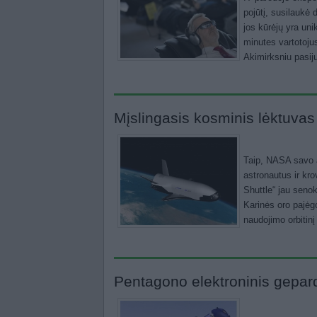
pojūtį, susilaukė 
jos kūrėjų yra uni
minutes vartotojus
Akimirksniu pasij
Mįslingasis kosminis lėktuvas 
Taip, NASA savo a
astronautus ir kro
Shuttle“ jau seno
Karinės oro pajėgo
naudojimo orbitinį
Pentagono elektroninis gepar