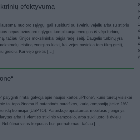
G
ektrinių efektyvumą
R
W
1
klausomai nuo oro sąlygų, gali susidurti su švelniu vėjeliu arba su stipriu
4
okios nepastovios oro sąlygos komplikuoja energijos iš vėjo turbinų
E
ą, tačiau Kinijos mokslininkai teigia radę išeitį. Daugelis turbinų yra
4
aksimalų leistiną energijos kiekį, kai vėjas pasiekia tam tikrą greitį,
G
 greičiu. Kai vėjo greitis […]
W
hone“
“ palyginti rimtai galvoja apie naujos kartos „iPhone“, kuris turėtų visiškai
Apie tai tapo žinoma iš patentinės paraiškos, kurią kompaniją įteikė JAV
 ženklų komisijai (USPTO). Paraiškoje aprašomas mobilusis įrenginys
arytas arba iš vientiso stiklinio vamzdelio, arba suklijuoto iš dviejų
lių. Nebūtinai visas korpusas bus permatomas, tačiau […]