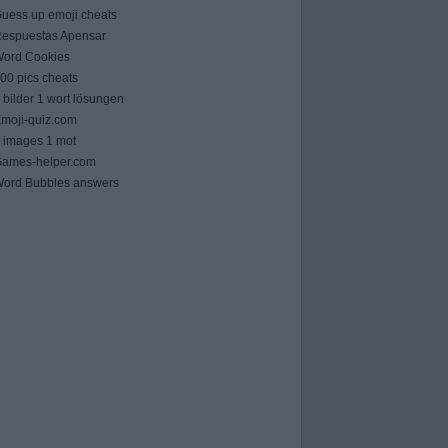
uess up emoji cheats
espuestas Apensar
ord Cookies
00 pics cheats
 bilder 1 wort lösungen
moji-quiz.com
 images 1 mot
ames-helper.com
ord Bubbles answers