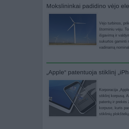
Mokslininkai padidino vėjo el
Vėjo turbinos, pri
štorminiu vėju. T
išgavimą ir valdym
sukurtos gaminti m
vadinamą nominaliu
„Apple“ patentuoja stiklinį „iP
Korporacija „Apple
stiklinį korpusą. 
patentų ir prekės
korpuse, kuris pad
stiklinių plokšte