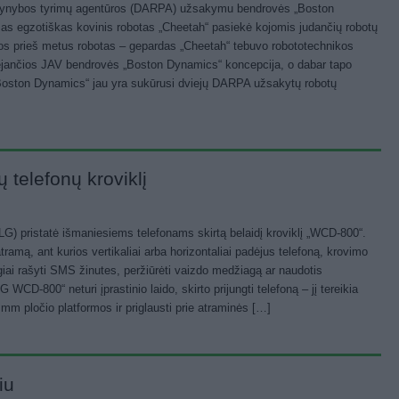
gynybos tyrimų agentūros (DARPA) užsakymu bendrovės „Boston
s egzotiškas kovinis robotas „Cheetah“ pasiekė kojomis judančių robotų
Vos prieš metus robotas – gepardas „Cheetah“ tebuvo robototechnikos
ėjančios JAV bendrovės „Boston Dynamics“ koncepcija, o dabar tapo
 „Boston Dynamics“ jau yra sukūrusi dviejų DARPA užsakytų robotų
 telefonų kroviklį
(LG) pristatė išmaniesiems telefonams skirtą belaidį kroviklį „WCD-800“.
 atramą, ant kurios vertikaliai arba horizontaliai padėjus telefoną, krovimo
iai rašyti SMS žinutes, peržiūrėti vaizdo medžiagą ar naudotis
 WCD-800“ neturi įprastinio laido, skirto prijungti telefoną – jį tereikia
 mm pločio platformos ir priglausti prie atraminės […]
iu