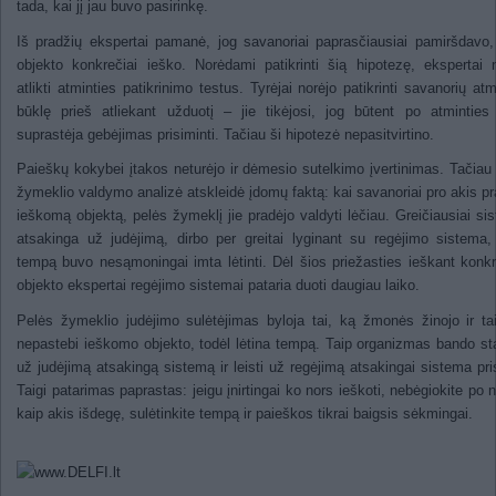
tada, kai jį jau buvo pasirinkę.
Iš pradžių ekspertai pamanė, jog savanoriai paprasčiausiai pamiršdavo,
objekto konkrečiai ieško. Norėdami patikrinti šią hipotezę, ekspertai 
atlikti atminties patikrinimo testus. Tyrėjai norėjo patikrinti savanorių atm
būklę prieš atliekant užduotį – jie tikėjosi, jog būtent po atminties
suprastėja gebėjimas prisiminti. Tačiau ši hipotezė nepasitvirtino.
Paieškų kokybei įtakos neturėjo ir dėmesio sutelkimo įvertinimas. Tačiau
žymeklio valdymo analizė atskleidė įdomų faktą: kai savanoriai pro akis pr
ieškomą objektą, pelės žymeklį jie pradėjo valdyti lėčiau. Greičiausiai si
atsakinga už judėjimą, dirbo per greitai lyginant su regėjimo sistema,
tempą buvo nesąmoningai imta lėtinti. Dėl šios priežasties ieškant konk
objekto ekspertai regėjimo sistemai pataria duoti daugiau laiko.
Pelės žymeklio judėjimo sulėtėjimas byloja tai, ką žmonės žinojo ir tai
nepastebi ieškomo objekto, todėl lėtina tempą. Taip organizmas bando st
už judėjimą atsakingą sistemą ir leisti už regėjimą atsakingai sistema pris
Taigi patarimas paprastas: jeigu įnirtingai ko nors ieškoti, nebėgiokite po
kaip akis išdegę, sulėtinkite tempą ir paieškos tikrai baigsis sėkmingai.