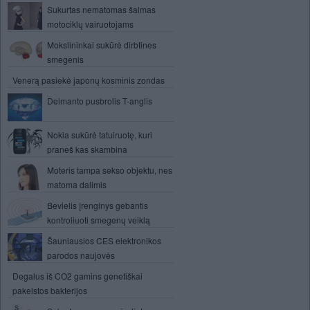
Sukurtas nematomas šalmas
motociklų vairuotojams
Mokslininkai sukūrė dirbtines
smegenis
Venerą pasiekė japonų kosminis zondas
Deimanto pusbrolis T-anglis
Nokia sukūrė tatuiruotę, kuri
praneš kas skambina
Moteris tampa sekso objektu, nes
matoma dalimis
Bevielis įrenginys gebantis
kontroliuoti smegenų veiklą
Šauniausios CES elektronikos
parodos naujovės
Degalus iš CO2 gamins genetiškai
pakeistos bakterijos