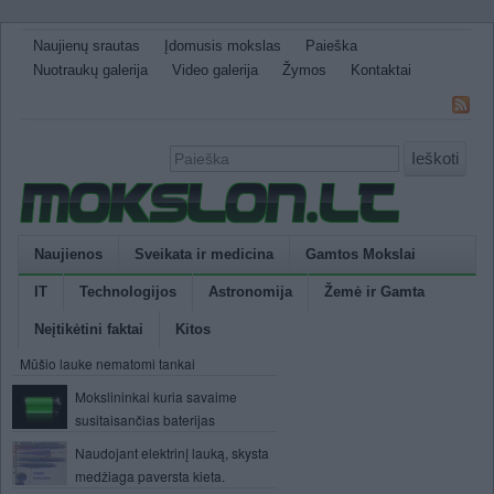
Naujienų srautas
Įdomusis mokslas
Paieška
Nuotraukų galerija
Video galerija
Žymos
Kontaktai
Ieškoti
Naujienos
Sveikata ir medicina
Gamtos Mokslai
IT
Technologijos
Astronomija
Žemė ir Gamta
Neįtikėtini faktai
Kitos
Mūšio lauke nematomi tankai
Mokslininkai kuria savaime
susitaisančias baterijas
Naudojant elektrinį lauką, skysta
medžiaga paversta kieta.