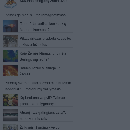
Sukurtas smegenų žadintuvas
Žemės gelmės: šiluma ir magnetizmas
Teorinė fantastika: kas nutiktų
šaudant kosmose?
Piktas driežas pradeda kovas be
jokios priežasties
Kaip Žemės klimatą junginėja
Beringo sąsiauris?
Saulės liežuviai skrieja link
Žemės
Žmonių svarbiausius sprendimus nulemia
hedonistinių malonumų vaikymasis
Ką turėtume valgyti? Tyrimas
genetiniame lygmenyje
Atnaujintas galingiausias JAV
superkompiuteris
Žvilgsnis iš arčiau - Veido