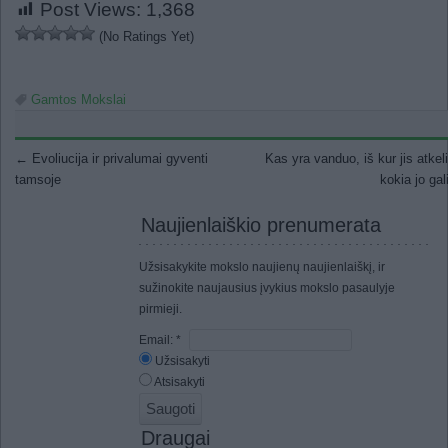
Post Views:
1,368
(No Ratings Yet)
Gamtos Mokslai
Post navigation
←
Evoliucija ir privalumai gyventi
Kas yra vanduo, iš kur jis atkeli
tamsoje
kokia jo ga
Naujienlaiškio prenumerata
Užsisakykite mokslo naujienų naujienlaiškį, ir
sužinokite naujausius įvykius mokslo pasaulyje
pirmieji.
Email:
*
Užsisakyti
Atsisakyti
Draugai