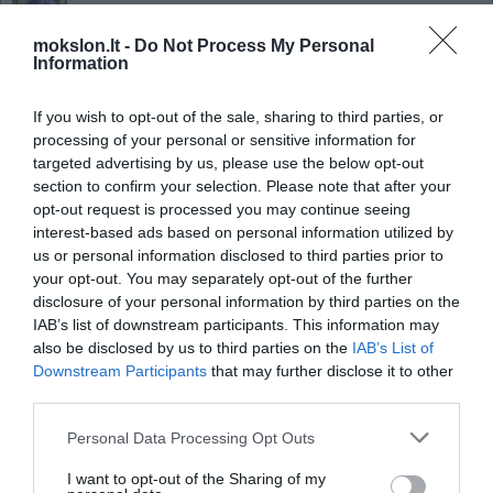
transplantacija
Sukurtas įrenginys, greitai
mokslon.lt -
Do Not Process My Personal
Information
nustatantis ligą
Kas nutiktų jei galėtume keliauti
If you wish to opt-out of the sale, sharing to third parties, or
greičiau nei šviesa
processing of your personal or sensitive information for
Kodėl dingsta Saulės dėmės
targeted advertising by us, please use the below opt-out
section to confirm your selection. Please note that after your
Žmonijai jau dabar vienos Žemės per
opt-out request is processed you may continue seeing
mažai
interest-based ads based on personal information utilized by
Feroelektrinės nanodalelės –
us or personal information disclosed to third parties prior to
ateities atmintinės
your opt-out. You may separately opt-out of the further
disclosure of your personal information by third parties on the
Priežastys, dėl kurių pasaulyje
IAB’s list of downstream participants. This information may
gali dingti internetas
also be disclosed by us to third parties on the
IAB’s List of
HTC pristatė išmaniuosius
Downstream Participants
that may further disclose it to other
telefonus - ONE
third parties.
Adobe nutraukė "Flash" grotuvo
tobulinimą
Personal Data Processing Opt Outs
Kodėl kartais nerandame ranko
I want to opt-out of the Sharing of my