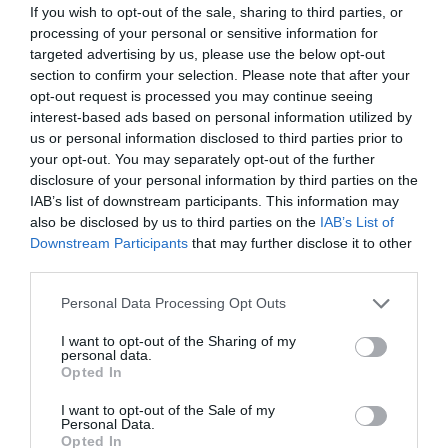
If you wish to opt-out of the sale, sharing to third parties, or
processing of your personal or sensitive information for
Atrastas tabletinis insulino
targeted advertising by us, please use the below opt-out
pakaitalas
section to confirm your selection. Please note that after your
Mokslininkams pavyko sukurti
opt-out request is processed you may continue seeing
implantuojamą sintetinį lęšį
interest-based ads based on personal information utilized by
us or personal information disclosed to third parties prior to
Koks yra tikrasis atominės
your opt-out. You may separately opt-out of the further
bombos sprogimo garsas?
disclosure of your personal information by third parties on the
Rusijos verslininkas parduoda
IAB’s list of downstream participants. This information may
nemirtingumą
also be disclosed by us to third parties on the
IAB’s List of
Downstream Participants
that may further disclose it to other
Kodėl bakterijos taip greitai įgyja
third parties.
atsparumą antibiotikams
Atnaujinti skrydžiai į Tarptautinę
Personal Data Processing Opt Outs
Kosminę Stotį
I want to opt-out of the Sharing of my
Iš kur planetose atsiranda
personal data.
vanduo?
Opted In
Mokslininkai teigia - operacijos
I want to opt-out of the Sale of my
atsiliepia pacientų atminčiai
Personal Data.
Opted In