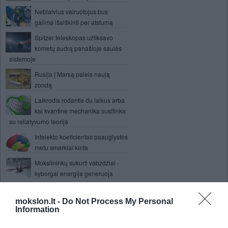
Neblaivius vairuotojus bus
galima išaiškinti per atstumą
Spitzer teleskopas užfiksavo
kometų audrą panašioje saulės
sistemoje
Rusija į Marsą paleis naują
zondą
Laikrodis rodantis du laikus arba
kai kvantinė mechanika susitinka
su reliatyvumo teorija
Intelekto koeficientas paauglystės
metu smarkiai kinta
Mokslininkų sukurti vabzdžiai -
kyborgai energija generuoja
savyje
Širdies paralyžiaus priežastis -
mokslon.lt -
Do Not Process My Personal
Information
diabetas
Kauno kolegijoje - robotų kovos