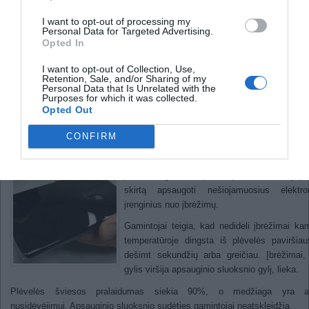
Jaunieji mokslininkai kritikuoja
valdišką optimizmą dėl inovacijų
I want to opt-out of processing my
Personal Data for Targeted Advertising.
Ranka valdomi virtualūs 3-D
Opted In
objektai
I want to opt-out of Collection, Use,
Atsistatanti plėvelė „Toray“
Retention, Sale, and/or Sharing of my
Personal Data that Is Unrelated with the
Purposes for which it was collected.
apsaugos telefonus nuo įbrėži
Opted Out
CONFIRM
2012-
Japonijos kompanija „Toray Advanced 
pradeda gamini specialią atsistatančią pl
skirtą apsaugoti nešiojamuosius elektron
įrenginius nuo įbrėžimų.
Gamintojai teigia, kad nedideli įbrėžimai ka
temperatūroje dingsta iš plėvelės paviršia
dešimt sekundžių arba greičiau. Įbrėžimai,
gylis viršija apsauginio sluoksnio gylį, lieka.
Plėvelės šviesos pralaidumas siekia 90%, o medžiaga yra at
nusidėvėjimui. Apsauginio sluoksnio sudėties gamintojai neatskleidžia.