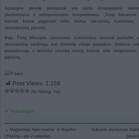
Apsauginė plėvelė pirmiausiai yra skirta išmaniesiems telefo
planšetiniams ir nešiojamiesiems kompiuteriams. „Toray Advanced 
kasmet ketina pagaminti kelis šimtus tūkstančių kvadratinių 
atsistatančios plėvelės.
Beje, Pietų Misisipės universiteto mokslininkai neseniai paskelbė s
atsistatančią medžiagą, kuri išsiskiria vietoje pažeidimo. Įbrėžimo viet
paraudonuoja, o remontui užtenka tiesiog šviesos arba temperatūros 
pakitimų.
Post Views:
1,159
(No Ratings Yet)
Technologijos
Post navigation
←
Magnetiniai hiper-tuneliai: iš Niujorko
Sukurtas įkyriausias žadi
į Pekiną – per 2 valandas
pasaul