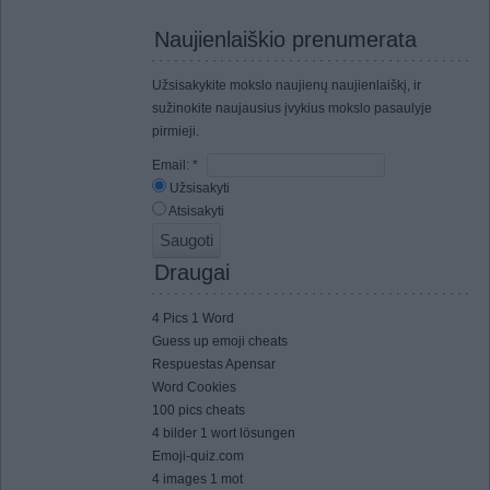
Naujienlaiškio prenumerata
Užsisakykite mokslo naujienų naujienlaiškį, ir
sužinokite naujausius įvykius mokslo pasaulyje
pirmieji.
Email:
*
Užsisakyti
Atsisakyti
Draugai
4 Pics 1 Word
Guess up emoji cheats
Respuestas Apensar
Word Cookies
100 pics cheats
4 bilder 1 wort lösungen
Emoji-quiz.com
4 images 1 mot