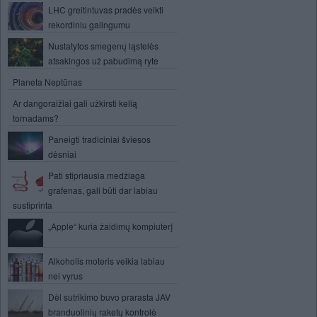
LHC greitintuvas pradės veikti
rekordiniu galingumu
Nustatytos smegenų ląstelės
atsakingos už pabudimą ryte
Planeta Neptūnas
Ar dangoraižiai gali užkirsti kelią
tornadams?
Paneigti tradiciniai šviesos
dėsniai
Pati stipriausia medžiaga
grafenas, gali būti dar labiau
sustiprinta
„Apple“ kuria žaidimų kompiuterį
Alkoholis moteris veikia labiau
nei vyrus
Dėl sutrikimo buvo prarasta JAV
branduolinių raketų kontrolė