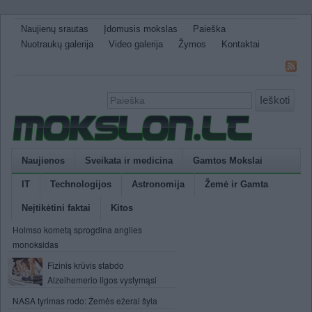
Naujienų srautas
Įdomusis mokslas
Paieška
Nuotraukų galerija
Video galerija
Žymos
Kontaktai
Ieškoti
Naujienos
Sveikata ir medicina
Gamtos Mokslai
IT
Technologijos
Astronomija
Žemė ir Gamta
Neįtikėtini faktai
Kitos
Holmso kometą sprogdina anglies
monoksidas
Fizinis krūvis stabdo
Alzeihemerio ligos vystymąsi
NASA tyrimas rodo: Žemės ežerai šyla