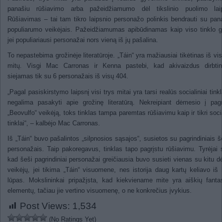
panašiu rūšiavimo arba pažeidžiamumo dėl tikslinio puolimo laip
Rūšiavimas – tai tam tikro laipsnio personažo polinkis bendrauti su pa
populiarumo veikėjais. Pažeidžiamumas apibūdinamas kaip viso tinklo gr
jei populiariausi personažai nors vieną iš jų pašalina.
To nepastebima grožinėje literatūroje. „Táin“ yra mažiausiai tikėtinas iš visų
mitų. Visgi Mac Carronas ir Kenna pastebi, kad akivaizdus dirbti
siejamas tik su 6 personažais iš visų 404.
„Pagal pasiskirstymo laipsnį visi trys mitai yra tarsi realūs socialiniai tinkl
negalima pasakyti apie grožinę literatūrą. Nekreipiant dėmesio į pagr
„Beovulfo“ veikėją, toks tinklas tampa paremtas rūšiavimu kaip ir tikri socia
tinklai“, – kalbėjo Mac Carronas.
Iš „Táin“ buvo pašalintos „silpnosios sąsajos“, susietos su pagrindiniais š
personažais. Taip pakoregavus, tinklas tapo pagrįstu rūšiavimu. Tyrėjai 
kad šeši pagrindiniai personažai greičiausia buvo susieti vienas su kitu dė
veikėjų, jei tikima „Táin“ visuomene, nes istorija daug kartų keliavo iš 
lūpas. Mokslininkai pripažįsta, kad kiekviename mite yra aiškių fanta
elementų, tačiau jie vertino visuomenę, o ne konkrečius įvykius.
Post Views:
1,534
(No Ratings Yet)