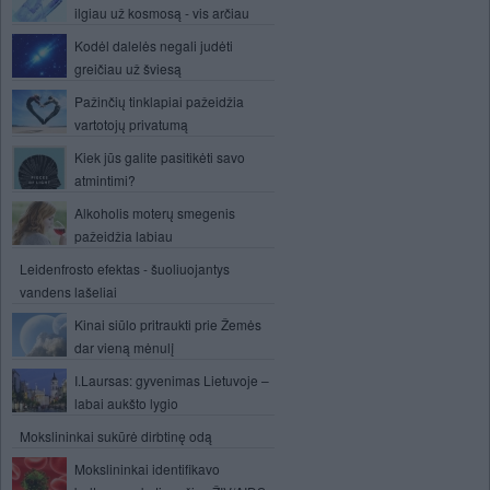
ilgiau už kosmosą - vis arčiau
Kodėl dalelės negali judėti
greičiau už šviesą
Pažinčių tinklapiai pažeidžia
vartotojų privatumą
Kiek jūs galite pasitikėti savo
atmintimi?
Alkoholis moterų smegenis
pažeidžia labiau
Leidenfrosto efektas - šuoliuojantys
vandens lašeliai
Kinai siūlo pritraukti prie Žemės
dar vieną mėnulį
I.Laursas: gyvenimas Lietuvoje –
labai aukšto lygio
Mokslininkai sukūrė dirbtinę odą
Mokslininkai identifikavo