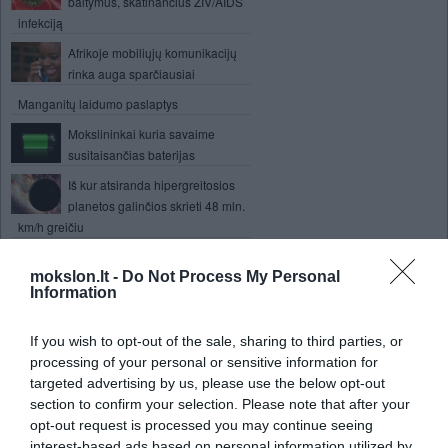
baltymus, skatinančius ŽIV/AIDS
infekciją
Afrikoje mobiliųjų komunikacijų
rinka auga sparčiausiai
Manganitų laidumo paslaptys
Mokslininkai kuria savaime
susitaisančias baterijas
Iš kur atsiranda hipergreitosios
planetos galinčios skrieti 48 mln.
km/h greičiu
Mokslininkai tikisi greitu metu
mokslon.lt -
Do Not Process My Personal
žmones sujungti su kompiuteriais
Information
Šiandien vakare šalia žemės vėl
praskries asteroidas
If you wish to opt-out of the sale, sharing to third parties, or
Žemę supa antimedžiagos žiedas
processing of your personal or sensitive information for
targeted advertising by us, please use the below opt-out
section to confirm your selection. Please note that after your
Dirbtinis intelektas aptinka
opt-out request is processed you may continue seeing
bankininkų suktybes
interest-based ads based on personal information utilized by