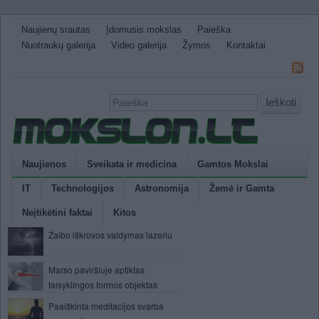
Naujienų srautas
Įdomusis mokslas
Paieška
Nuotraukų galerija
Video galerija
Žymos
Kontaktai
Ieškoti
Naujienos
Sveikata ir medicina
Gamtos Mokslai
IT
Technologijos
Astronomija
Žemė ir Gamta
Neįtikėtini faktai
Kitos
Žaibo iškrovos valdymas lazeriu
Marso paviršiuje aptiktas
taisyklingos formos objektas
Paaiškinta meditacijos svarba