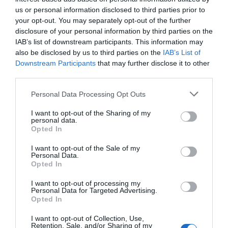
Kaip haliucinogenai veikia mūsų
us or personal information disclosed to third parties prior to
asmenybę
your opt-out. You may separately opt-out of the further
disclosure of your personal information by third parties on the
Klasika fizikams padeda tirti
IAB’s list of downstream participants. This information may
paslėptas tiesas?
also be disclosed by us to third parties on the
IAB’s List of
Downstream Participants
that may further disclose it to other
third parties.
2012-
Personal Data Processing Opt Outs
Du tyrėjai, kurie analizavo mitų personažų r
lygino juos su socialiniais realaus gyv
I want to opt-out of the Sharing of my
tinklais, patvirtino kai kuriuose pas
personal data.
Opted In
garsiausiuose istoriniuose mituose, įska
Homero epą ir „Iliadą“, slypinčią tiesą.
I want to opt-out of the Sale of my
Personal Data.
Žurnalo EPL internetiniame pusla
Opted In
išspausdintame tyrime pateikiama i
mokslininkų Pádraigo Mac Carrono ir R
I want to opt-out of processing my
Kennos atlikta „Iliados“, anglų poemos „Beovulfo“ ir airių epo „Táin Bó Cua
Personal Data for Targeted Advertising.
tekstų analizė.
Opted In
Jie nustatė, kad visų trijų mitų personažų sąveika atitinka socialinius r
I want to opt-out of Collection, Use,
gyvenimo tinklus. Tyrėjai palygino mitus su keturiais žinomais gro
Retention, Sale, and/or Sharing of my