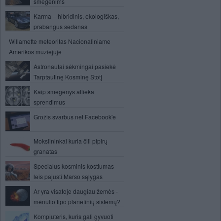
smegenims
Karma – hibridinis, ekologiškas,
prabangus sedanas
Willamette meteoritas Nacionaliniame
Amerikos muziejuje
Astronautai sėkmingai pasiekė
Tarptautinę Kosminę Stotį
Kaip smegenys atlieka
sprendimus
Grožis svarbus net Facebook'e
Mokslininkai kuria čili pipirų
granatas
Specialus kosminis kostiumas
leis pajusti Marso sąlygas
Ar yra visatoje daugiau žemės -
mėnulio tipo planetinių sistemų?
Kompiuteris, kuris gali gyvuoti