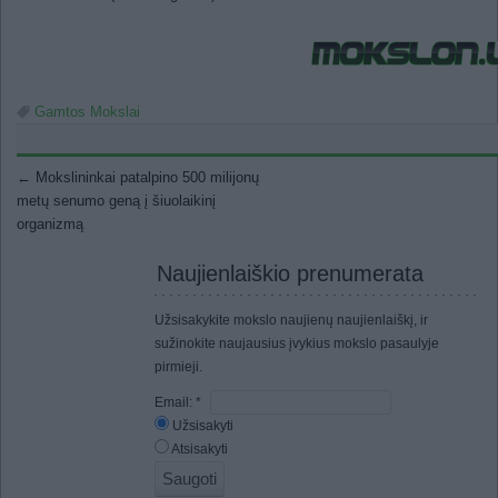
Gamtos Mokslai
Post navigation
←
Mokslininkai patalpino 500 milijonų
metų senumo geną į šiuolaikinį
organizmą
Naujienlaiškio prenumerata
Užsisakykite mokslo naujienų naujienlaiškį, ir
sužinokite naujausius įvykius mokslo pasaulyje
pirmieji.
Email:
*
Užsisakyti
Atsisakyti