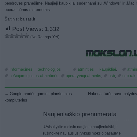
bendrovės pranešime. Naujieji kaupikliai suderinami su „Windows“ ir „Mac
operacinėmis sistemomis.
Šaltinis: balsas.lt
Post Views:
1,332
(No Ratings Yet)
Informacinės technologijos
,
atminties kaupikliai
,
atmin
nešiojamiejosios atmintinės
,
operatyvioji atmintis
,
usb
,
usb rakt
Post navigation
←
Google pradės gaminti planšetinius
Hakeriai turės savo palyd
kompiuterius
Naujienlaiškio prenumerata
Užsisakykite mokslo naujienų naujienlaiškį, ir
sužinokite naujausius įvykius mokslo pasaulyje