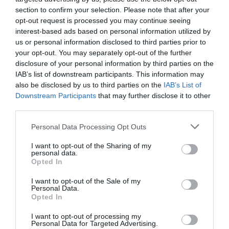
jaunesnių
section to confirm your selection. Please note that after your
opt-out request is processed you may continue seeing
Tyrimas parodė, kad juodieji
interest-based ads based on personal information utilized by
lokiai sugeba skaičiuoti
us or personal information disclosed to third parties prior to
Aštuoniolikmetė moksleivė aptiko
your opt-out. You may separately opt-out of the further
suirusią kometą
disclosure of your personal information by third parties on the
IAB’s list of downstream participants. This information may
Egzotinės medžiagos būsenos
also be disclosed by us to third parties on the
IAB’s List of
atominiame luste
Downstream Participants
that may further disclose it to other
Koks būtų pasaulis be ligų?
third parties.
Personal Data Processing Opt Outs
Kodėl didesnis amžiaus
skirtumas tarp vaikų yra geriau
I want to opt-out of the Sharing of my
personal data.
„Yahoo“ padavė į teismą
Opted In
„Facebook“
110 metų pastatas po
I want to opt-out of the Sale of my
Personal Data.
restauracijos aprūpinamas
Opted In
atsinaujinančia energija
I want to opt-out of processing my
Milžiniška planeta sudaryta iš
Personal Data for Targeted Advertising.
deimantų