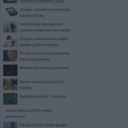
nematomą magnetinių laukų
„Google“ planšetinis kompiuteris
kainuos 520 litų
Nevaldomieji mikroaparatai:
naujasis moderniojo karo veidas
Smegenų stimuliavimas elektra
padeda greičiau mokytis
Pirmieji bioniniai ausų implantai
atšaukti iš gamybos
Atrastos seniausios supernovos
Ranka valdomi virtualūs 3-D
objektai
Išaiškinta mirtina E. Coli kilmė
Į Marsą reikia siųsti 60-mečius
astronautus?
Šiaurės Korėjos raketa sprogo