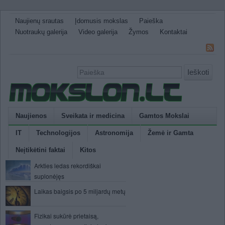
Naujienų srautas
Įdomusis mokslas
Paieška
Nuotraukų galerija
Video galerija
Žymos
Kontaktai
Ieškoti
Naujienos
Sveikata ir medicina
Gamtos Mokslai
IT
Technologijos
Astronomija
Žemė ir Gamta
Neįtikėtini faktai
Kitos
Arkties ledas rekordiškai
suplonėjęs
Laikas baigsis po 5 miljardų metų
Fizikai sukūrė prietaisą,