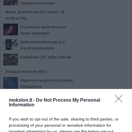
nepasiekusi kosmoso
Išrasto „sintetinio benzino“ kaina - 78
centai už litrą
Ar juodosios skylės formuoja
visatos vystymąsi?
Nokia sukūrė tatuiruotę, kuri
praneš kas skambina
Sustiprintas LHC grįžta į rikiuotę
Žmogaus nosies struktūra
Pagaminta naujos kartos grafeno
mikroschema
Pagamintas vandeniliu varomas
mokslon.lt -
Do Not Process My Personal
kateris
Information
Iki 2300 m. Niujorkas atsidurs po
vandeniu?
If you wish to opt-out of the sale, sharing to third parties, or
Vyresnių žmonių protiniai
processing of your personal or sensitive information for
gebėjimai nesiskiria nuo
targeted advertising by us, please use the below opt-out