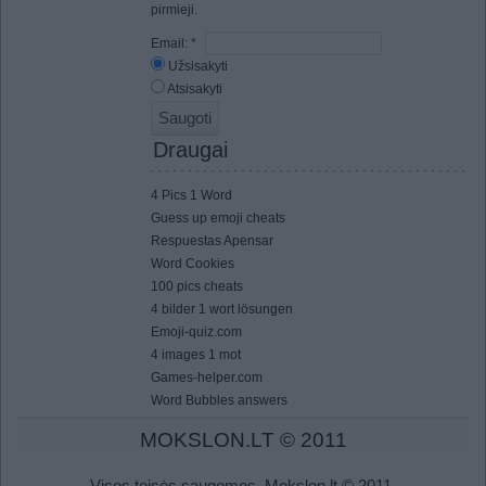
pirmieji.
Email:
*
Užsisakyti
Atsisakyti
Draugai
4 Pics 1 Word
Guess up emoji cheats
Respuestas Apensar
Word Cookies
100 pics cheats
4 bilder 1 wort lösungen
Emoji-quiz.com
4 images 1 mot
Games-helper.com
Word Bubbles answers
MOKSLON.LT © 2011
Visos teisės saugomos. Mokslon.lt © 2011.