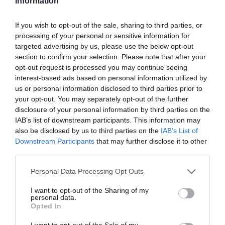
Information
Gerai ištirtas marso regionas
atskleidžia naujas paslaptis
If you wish to opt-out of the sale, sharing to third parties, or
Pristatyta nauja „Microsoft Offi
processing of your personal or sensitive information for
targeted advertising by us, please use the below opt-out
versija
section to confirm your selection. Please note that after your
opt-out request is processed you may continue seeing
2012-
interest-based ads based on personal information utilized by
us or personal information disclosed to third parties prior to
„Microsoft“ pristatė atnaujintą biuro programų r
your opt-out. You may separately opt-out of the further
„Office“ vartotojų peržiūrai. Naujasis „O
disclosure of your personal information by third parties on the
leidimas geriau pritaikytas darbui su lie
IAB’s list of downstream participants. This information may
jautriais prietaisais, taip pat jis turi integ
also be disclosed by us to third parties on the
IAB’s List of
socialinių tinklų funkcijas, o dokumentai i
Downstream Participants
that may further disclose it to other
„Office“ nustatymai automatiškai sa
third parties.
„SkyDrive“ debesijos saugykloje.
Personal Data Processing Opt Outs
Naująjį „Office“ paleidus planšetiniame kompiu
dokumentus peržiūrėti arba sklaidyti lapus galima pirštų brūkštelėjimu. Pria
I want to opt-out of the Sharing of my
ar atitolinti dokumentą naujajame „Office“ galima suglaudžiant arba išsklei
personal data.
pirštus ant ekrano. Naudodamiesi lietimo plunksna su naujuoju „Of
Opted In
vartotojai gali ranka rašyti elektroninius laiškus, kurie vėliau bus pave
I want to opt-out of the Sale of my