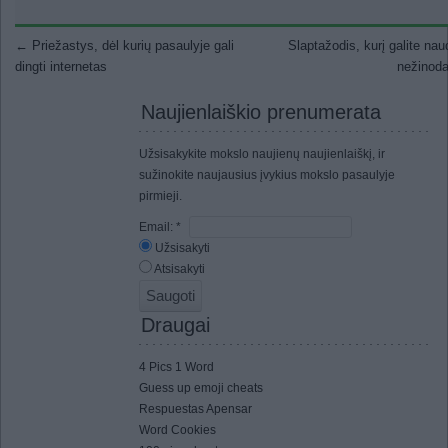
Post navigation
←
Priežastys, dėl kurių pasaulyje gali
Slaptažodis, kurį galite naud
dingti internetas
nežinod
Naujienlaiškio prenumerata
Užsisakykite mokslo naujienų naujienlaiškį, ir
sužinokite naujausius įvykius mokslo pasaulyje
pirmieji.
Email:
*
Užsisakyti
Atsisakyti
Draugai
4 Pics 1 Word
Guess up emoji cheats
Respuestas Apensar
Word Cookies