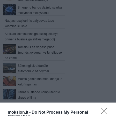
Smegenų bangų dažnio svarba
mokymosi efektyvumui
Naujas rusų karinis palydovas tapo
kosmine šiukšle
Aptiktas tolimiausias galaktikų telkinys
primena būsimą galaktikų megapolį
Tamsioji Las Vegaso pusė:
žmonės, gyvenantys tuneliuose
po žeme
Sėkmingi skraidančio
automobilio bandymai
Maisto gaminimo metu didėja jo
kaloringumas
Iranas sustabdė kompiuterinio
viruso plitimą
Kai kurios beždžionių rūšys turi turtingą
žodyną
mokslon.lt -
Do Not Process My Personal