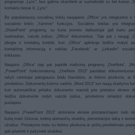
programoje „Lync“, bus galima skambinti ar susirašinėti su bet kuriuo „
kontaktu tiesiai iš „Lync“.
Be populiariausių socialinių tinklų naujajame „Office“ yra integruotos ir 
socialinio tinklo „Yammer“ funkcijos. Socialinis tinklas yra integru
„SharePoint“ programą, su kuria įmonės darbuotojai gali kartu perži
nuotraukas, vaizdo įrašus, „Office“ dokumentus. Taip pat į naująjį „O
įdiegta ir kontaktų kortelė, kuri „Office“ aplinkoje leidžia matyti 
kontaktinę informaciją ir veiklas „Facebook“ ar „LinkedIn“ socialin
tinkluose.
Naujasis „Office“ taip pat papildė tradicinių programų „OneNote“, „Wo
„PowerPoint“ funkcionalumą. „OneNote 2013“ pastabas dokumentuose 
rašyti vartotojui patogiausiu būdu klaviatūra, ar lietimo plunksna, ar t
prisilietimu. Dokumentų kūrimo variklis „Word 2013“ turi naują skaitymo fun
kuri automatiškai pritaiko dokumento mastelį prie prietaiso ekrano d
leidžia dokumente rodyti vaizdo įrašus, prisilietimu sklaidyti doku
puslapius.
Naujasis „PowerPoint 2013“ atskirame ekrane pristatančiajam rodo sk
kurią mato žiūrovai, keletą ateinančių skaidrių, prezentacijos laiką ir asme
užrašus. Pristatymo metu su lietimo plunksna ar pirštų prisilietimais pran
gali priartinti ir pažymėti skaidres.