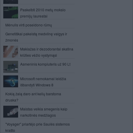
Paskelbti 2010 metų mokslo
premijų laureatai
Mėnulis virš poseidono rūmų
Genetiškai pakeistą medvilnę valgys ir
žmonės
Makiažas ir dezodorantai skatina
krūties vėžio vystymąsi
Asmeninis kompiuteris už 90 Lt
Microsoft nemokamai leidžia
išbandyti Windows 8
Kokią žalą daro ant kelių barstoma
druska?
Maistas veikia smegenis kaip
narkotinės medžiagos
"Voyager" priartėjo prie Saulės sistemos
krašto