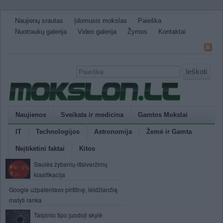
Naujienų srautas
Įdomusis mokslas
Paieška
Nuotraukų galerija
Video galerija
Žymos
Kontaktai
Ieškoti
Naujienos
Sveikata ir medicina
Gamtos Mokslai
IT
Technologijos
Astronomija
Žemė ir Gamta
Neįtikėtini faktai
Kitos
Saulės žybsnių-išsiveržimų
klasifikacija
Google užpatentavo pirštinę, leidžiančią
matyti ranka
Tarpinio tipo juodoji skylė