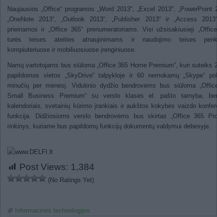
Naujausios „Office“ programos „Word 2013“, „Excel 2013“, „PowerPoint 
„OneNote 2013“, „Outlook 2013“, „Publisher 2013“ ir „Access 2013
prieinamos ir „Office 365“ prenumeratoriams. Visi užsisakiusieji „Offic
turės teises ateities atnaujinimams ir naudojimo teises penk
kompiuteriuose ir mobiliuosiuose įrenginiuose.
Namų vartotojams bus siūloma „Office 365 Home Premium“, kuri suteiks
papildomos vietos „SkyDrive“ talpykloje ir 60 nemokamų „Skype“ pok
minučių per mėnesį. Vidutinio dydžio bendrovėms bus siūloma „Offic
Small Business Premium“ su verslo klasės el. pašto tarnyba, ben
kalendoriais, svetainių kūrimo įrankiais ir aukštos kokybės vaizdo konfer
funkcija. Didžiosioms verslo bendrovėms bus skirtas „Office 365 Pro
rinkinys, kuriame bus papildomų funkcijų dokumentų valdymui debesyje.
Post Views:
1,384
(No Ratings Yet)
Informacinės technologijos