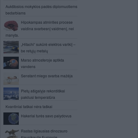
Aukštosios mokyklos padės diplomuotiems
bedarbiams
Hipokampas atminties procese
vaidina svarbesnį vaidmenį, nei
manyta.
„Hitachi“ sukūrė elektros variklį –
be retųjų metalų
Marso atmosferoje aptikta
vandens
Senstant miego svarba mažėja
Pietų ašigalyje rekordiškai
pakilusi temperatūra
Kvantiniai taškai nėra taškai
Hakeriai turės savo palydovus
Rastas ilgiausias dinozauro
šlaunikaulis Europoje