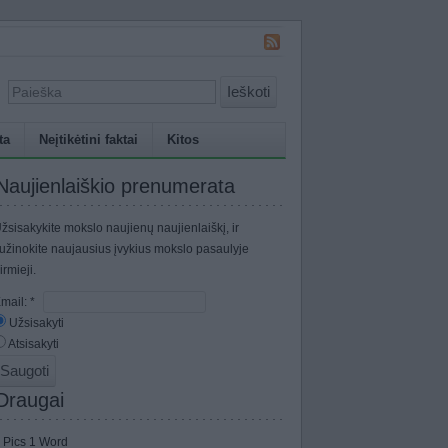
Ieškoti
ta
Neįtikėtini faktai
Kitos
Naujienlaiškio prenumerata
žsisakykite mokslo naujienų naujienlaiškį, ir
užinokite naujausius įvykius mokslo pasaulyje
irmieji.
mail:
*
Užsisakyti
Atsisakyti
Draugai
 Pics 1 Word