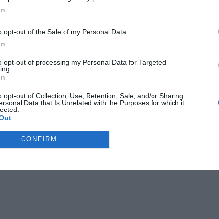
In
o opt-out of the Sale of my Personal Data.
In
mtos Mokslai
,
atkūrimo sąvybės
,
atominės jėgos mikroskopija
,
minis mikroskopas
,
audinių architektūra
,
audinių ląstelės
,
audinių
to opt-out of processing my Personal Data for Targeted
dimai
,
biochemikai
,
gydyti pažeidimus
,
kolagenas
,
ing.
ujagyslės
,
ląstelės
,
ląsteliniai mechanizmai
,
m nauja oda
,
In
ekulinė aplinka
,
molekuliniai jutikliai
,
pažeisti audiniai
,
pluoštai
o opt-out of Collection, Use, Retention, Sale, and/or Sharing
ersonal Data that Is Unrelated with the Purposes for which it
st navigation
lected.
slininkai ištyrė, kad viename
Kamieninių ląstelių perprogramavimas
Out
yje yra 63 unikalios dulkių
padės atstatyti pažeistus audinius
→
s
CONFIRM