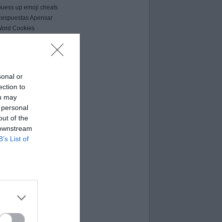
uess up emoji cheats
espuestas Apensar
ord Cookies
00 pics cheats
 bilder 1 wort lösungen
moji-quiz.com
 images 1 mot
sonal or
ames-helper.com
ection to
ord Bubbles answers
ou may
 personal
out of the
 downstream
B’s List of