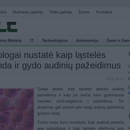
eška
Nuotraukų galerija
Video galerija
Žymos
Kontaktai
tos Mokslai
IT
Technologijos
Astronomija
Žemė ir Gam
ologai nustatė kaip ląstelės
nda ir gydo audinių pažeidimus
U
s
p
2011-10-07
E
Tyrėjai atrado, kaip ląstelės aptinka audinių
pažeidimus ir kaip jos keičia savo gydomasias
savybes atsižvelgdamos į pažeidimus. Šis
atradimas gali privesti prie naujų audinių pažeidimų
gydymo būdų.
Tyrimo metu buvo nustatyta, kaip audiniai praneša
4
apie pažeidimus ir kaip ląstelės efektyviai juos