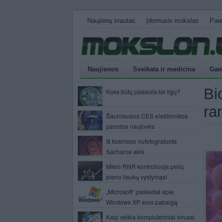
Naujienų srautas
Įdomusis mokslas
Pai
Naujienos
Sveikata ir medicina
Gam
Bi
Koks būtų pasaulis be ligų?
ra
Šauniausios CES elektronikos
parodos naujovės
Iš kosmoso nufotografuota
Sacharos akis
Mikro RNR kontroliuoja pelių
pieno liaukų vystymąsi
„Microsoft“ paskelbė apie
Windows XP eros pabaigą
Kaip veikia kompiuteriniai virusai