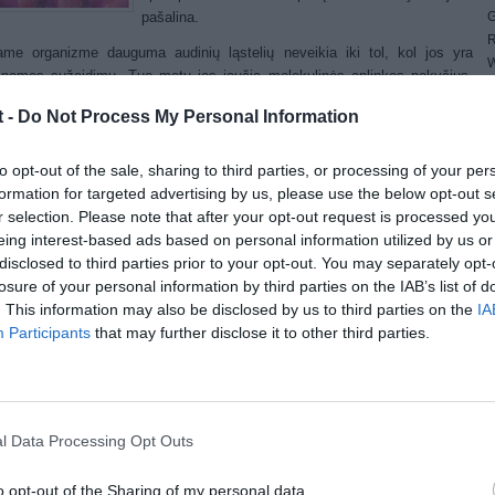
G
pašalina.
R
ame organizme dauguma audinių ląstelių neveikia iki tol, kol jos yra
W
inamos sužeidimų. Tuo metu jos jaučia molekulinės aplinkos pokyčius.
1
, tekanti iš pažeistų kraujagyslių priverčia ląsteles migruoti į audinio
4
t -
Do Not Process My Personal Information
imo vietą bei išgydyti žaizdą užtraukiant ją siūliniais baltymais.
E
4
ienas šių procesų reikalauja ląstelių tarpusavio sulipimo pokyčio.
to opt-out of the sale, sharing to third parties, or processing of your per
G
usia buvo nustatyti tai, kaip ląstelės aptinka audinio pažeidimus ir keičia
formation for targeted advertising by us, please use the below opt-out s
W
arpusavio sulipimą.
r selection. Please note that after your opt-out request is processed y
dami atominės galios mikroskopą, komanda galėjo nustatyti, kaip
eing interest-based ads based on personal information utilized by us or
liniai jutikliai vykdo ląstelių persiskirstymą. Būtent šie jutikliai liepia
disclosed to third parties prior to your opt-out. You may separately opt-
ėms migruoti, taip pakeisdami ląstelių tarpusavio padėtį bei suformuodami
losure of your personal information by third parties on the IAB’s list of
odą. Toks tiesioginis ląstelių perėjimas į sužeidimo vietą leidžia žaizdas
. This information may also be disclosed by us to third parties on the
IA
ti daug efektyviau, nei ląstelėms atsitiktinai ieškant sužeidimo vietos
Participants
that may further disclose it to other third parties.
 audinyje.
ininkų teigimu, šis atradimas padės atrasti naujų galimybių, kaip dar
viau išgydyti audinių pažeidimus.
l Data Processing Opt Outs
ost Views:
1,343
(No Ratings Yet)
o opt-out of the Sharing of my personal data.