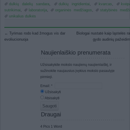
dulkių dalelių sandara
,
dulkių ingridientai
,
kvarcas
,
kvėp
sutrikimai
,
laboratorija
,
organinės medžiagos
,
statybinės medž
unikalius dulkės
Post navigation
←
Tyrimas rodo kad žmogus vis dar
Biologai nustatė kaip ląstelės ra
evoliucionuoja
gydo audinių pažeidi
Naujienlaiškio prenumerata
Užsisakykite mokslo naujienų naujienlaiškį, ir
sužinokite naujausius įvykius mokslo pasaulyje
pirmieji.
Email:
*
Užsisakyti
Atsisakyti
Draugai
4 Pics 1 Word