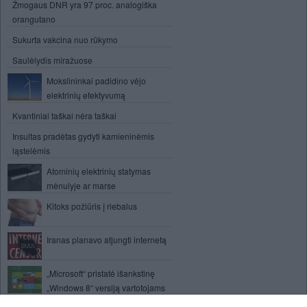
Žmogaus DNR yra 97 proc. analogiška
orangutano
Sukurta vakcina nuo rūkymo
Saulėlydis miražuose
Mokslininkai padidino vėjo
elektrinių efektyvumą
Kvantiniai taškai nėra taškai
Insultas pradėtas gydyti kamieninėmis
ląstelėmis
Atominių elektrinių statymas
mėnulyje ar marse
Kitoks požiūris į riebalus
Iranas planavo atjungti internetą
„Microsoft“ pristatė išankstinę
„Windows 8“ versiją vartotojams