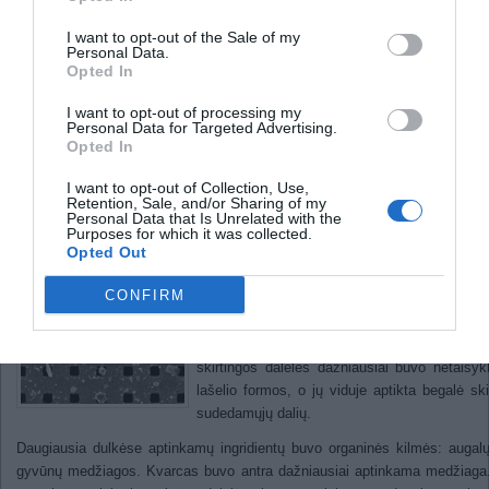
Pasaulinį atšilimą laikinai išjungė
kinai
I want to opt-out of the Sale of my
Personal Data.
Mokslininkai ištyrė, kad viena
Opted In
kambaryje yra 63 unikalios dulk
I want to opt-out of processing my
Personal Data for Targeted Advertising.
dalelės
Opted In
I want to opt-out of Collection, Use,
Retention, Sale, and/or Sharing of my
2011
Personal Data that Is Unrelated with the
Purposes for which it was collected.
Tyrėjai visiškai neseniai savo laboratorijoje nu
Opted Out
kad egzistuoja 63 unikalios dulkių dalelės.
CONFIRM
Šis tyrimas gali padėti išvengti kvėpavimo
kurias sukelia ore tvyrančios dalelės. Da
dulkių dalelių yra gamtinės kilmės. 63 ap
skirtingos dalelės dažniausiai buvo netaisyk
lašelio formos, o jų viduje aptikta begalė ski
sudedamųjų dalių.
Daugiausia dulkėse aptinkamų ingridientų buvo organinės kilmės: augal
gyvūnų medžiagos. Kvarcas buvo antra dažniausiai aptinkama medžiaga