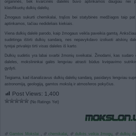
organinės, tiek kvarcinės dalelės buvo aptinkamos daugiau nei p
klasifikuotų dulkių dalelių.
Žmogaus sukurti chemikalai, trąšos bei statybinės medžiagos taip pa
aptinkamos, tačiau nedideliais kiekiais.
Viena dulkių dalelė parodo, kaip žmogaus veikla paveikia gamtą. Anksčia
sudėtinga ištirti dulkių sandarą, nes nepavykdavo izoliuoti atskirų dal
tyrėjai privalėjo tirti visas daleles iš karto.
Dulkių sudėtis yra labai svarbi žmonių sveikatai. Žinodami, kas sudaro 
daleles, mokslininkai galės lengviau atrasti būdus kvėpavimo sutrik
gydyti.
Teigiama, kad išanalizavus dulkių dalelių sandarą, pasidarys lengviau supra
astronomiją, geologiją, gamtos mokslą ir atmosferos pokyčius.
Post Views:
1,400
(No Ratings Yet)
Gamtos Mokslai
,
chemikalai
,
dulkės veikia žmogų
,
dulkių da