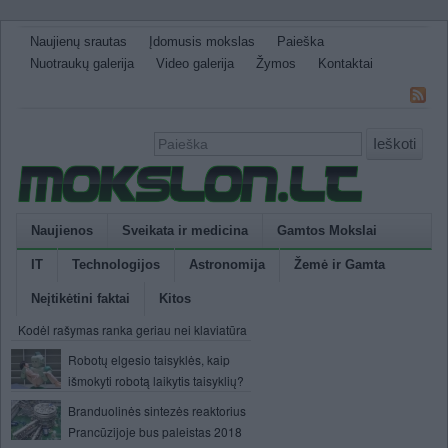
Naujienų srautas
Įdomusis mokslas
Paieška
Nuotraukų galerija
Video galerija
Žymos
Kontaktai
Ieškoti
Naujienos
Sveikata ir medicina
Gamtos Mokslai
IT
Technologijos
Astronomija
Žemė ir Gamta
Neįtikėtini faktai
Kitos
Kodėl rašymas ranka geriau nei klaviatūra
Robotų elgesio taisyklės, kaip
išmokyti robotą laikytis taisyklių?
Branduolinės sintezės reaktorius
Prancūzijoje bus paleistas 2018