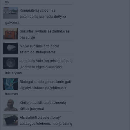
m.
Kompiuterių valdomas
automobilis jau rieda Berlyno
gatvėmis
Sukurtas įkyriausias žadintuvas
pasaulyje
NASA ruošiasi artėjančio
asteroido stebėjimams
Jungtinės Valstijos prisijungė prie
„kosmoso elgesio kodekso“
iniciatyvos
Biologai atrado genus, kurie gali
išgydyti stuburo pažeidimus ir
traumas
Kinijoje aptikti naujos žmonių
rūšies įrodymai
Atsistatanti plėvelė „Toray“
apsaugos telefonus nuo įbrėžimų