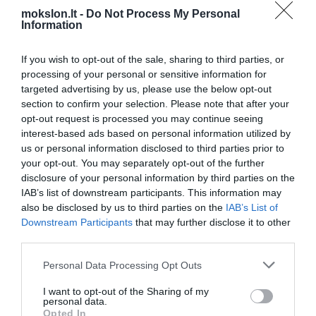
Robotas žmogaus veidu
mokslon.lt -
Do Not Process My Personal
Information
Miniatiūriniai lazeriai padės
paleisti naujos kartos internetą
If you wish to opt-out of the sale, sharing to third parties, or
Gyvybė už Žemės ribų tiesiog privalo būti
processing of your personal or sensitive information for
targeted advertising by us, please use the below opt-out
Kas atsitiks kai baigsis nafta
section to confirm your selection. Please note that after your
opt-out request is processed you may continue seeing
Mūsų ląstelės gyvena ties
interest-based ads based on personal information utilized by
savižudybės slenksčiu
us or personal information disclosed to third parties prior to
your opt-out. You may separately opt-out of the further
Žemei gresia susidūrimas su kita
disclosure of your personal information by third parties on the
planeta
IAB’s list of downstream participants. This information may
Rusija dėl nukritusio zondo
also be disclosed by us to third parties on the
IAB’s List of
kaltina radiaciją
Downstream Participants
that may further disclose it to other
Japonijos Premier elektronikos
third parties.
parodoje - ateities protingas
miestas
Personal Data Processing Opt Outs
Kodėl lėktuvas skrenda
I want to opt-out of the Sharing of my
personal data.
Opted In