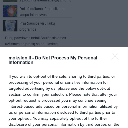
Dėl užterštumo jūroje ciklonai
tampa intensyvesni
Prasčiausios visų laikų
programos
Rusų palydovas netoli Saulės sistemos
užfiksavo neįprastą spinduliavimą
Dopamino modelis šizofrenijos ir
mokslon.lt -
Do Not Process My Personal
narkotikų priklausomybės
Information
gydymui
„Google“ paieškoje - rezultatai iš
If you wish to opt-out of the sale, sharing to third parties, or
„Gmail“
processing of your personal or sensitive information for
Džeimso Webo teleskopas ieškos
targeted advertising by us, please use the below opt-out
žemės tipo planetų
section to confirm your selection. Please note that after your
opt-out request is processed you may continue seeing
Elektromobiliai tarša niekuo
interest-based ads based on personal information utilized by
nenusileidžia dyzeliniams
us or personal information disclosed to third parties prior to
automobiliams
your opt-out. You may separately opt-out of the further
"Google" planuose - nuosavi palydovai
disclosure of your personal information by third parties on the