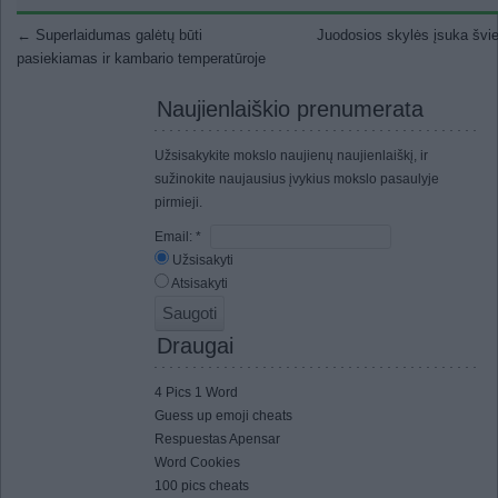
Post navigation
←
Superlaidumas galėtų būti
Juodosios skylės įsuka šv
pasiekiamas ir kambario temperatūroje
Naujienlaiškio prenumerata
Užsisakykite mokslo naujienų naujienlaiškį, ir
sužinokite naujausius įvykius mokslo pasaulyje
pirmieji.
Email:
*
Užsisakyti
Atsisakyti
Draugai
4 Pics 1 Word
Guess up emoji cheats
Respuestas Apensar
Word Cookies
100 pics cheats