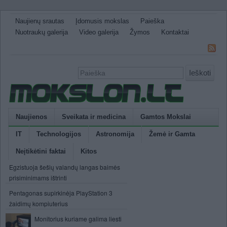
Naujienų srautas
Įdomusis mokslas
Paieška
Nuotraukų galerija
Video galerija
Žymos
Kontaktai
Ieškoti
Naujienos
Sveikata ir medicina
Gamtos Mokslai
IT
Technologijos
Astronomija
Žemė ir Gamta
Neįtikėtini faktai
Kitos
Egzistuoja šešių valandų langas baimės
prisiminimams ištrinti
Pentagonas supirkinėja PlayStation 3
žaidimų kompiuterius
Monitorius kuriame galima liesti