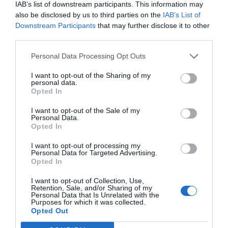
IAB’s list of downstream participants. This information may
Kodėl jaunos poros nesituokia?
also be disclosed by us to third parties on the
IAB’s List of
Downstream Participants
that may further disclose it to other
Elektroniniai lustai žmonių
third parties.
smegenyse
Personal Data Processing Opt Outs
I want to opt-out of the Sharing of my
2011
personal data.
Opted In
Iki 2020 m. į smegenis savanoriškai implantuojami lustai pakeis kompi
klaviatūras ir peles, perjunginės TV kanalus, rinks reikiamus telefonų nu
I want to opt-out of the Sale of my
ir naršys internetą, teigia „Intel“ inžinieriai.
Personal Data.
Opted In
Bendrovės „Intel“ tyrimų centro Pitsburge (JAV) specialistai prognozuoj
per artimiausią dešimtmetį į smegenis implantuojami lustai pakeis kompiute
I want to opt-out of processing my
Personal Data for Targeted Advertising.
kitų elektroninių prietaisų naudojimą, rašo „Computerworld“. Dirb
Opted In
kompiuteryje esančiais dokumentais ar naršyti po interneto tinklalapi
galima be klaviatūros, pelės ar kitų manipuliatorių – tam pakaks sm
I want to opt-out of Collection, Use,
signalų.
Retention, Sale, and/or Sharing of my
Personal Data that Is Unrelated with the
Purposes for which it was collected.
Šio tyrimų centro laboratorijose vykdomi tyrimai, kaip, pasitelkus ž
Opted Out
smegenų bangas, būtų galima valdyti kompiuterius, televizorius ir mobili
telefonus. Neuroninius signalus fiksuotų ir analizuotų į smegenis implant