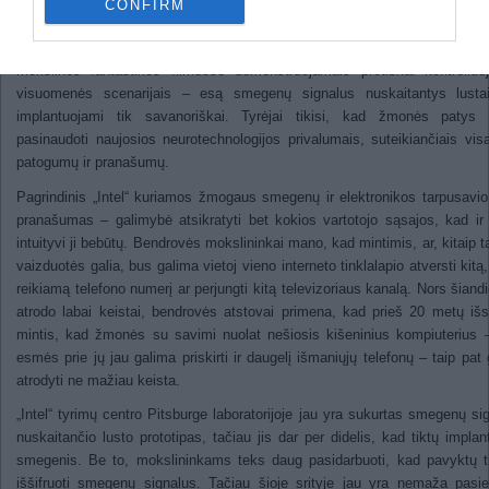
CONFIRM
„Intel“ davikliai.
„Intel“ atstovai neigia, kad tokia technologijos raida kaip nors susij
mokslinės fantastikos filmuose demonstruojamais protiškai kontroliu
visuomenės scenarijais – esą smegenų signalus nuskaitantys lusta
implantuojami tik savanoriškai. Tyrėjai tikisi, kad žmonės patys 
pasinaudoti naujosios neurotechnologijos privalumais, suteikiančiais vis
patogumų ir pranašumų.
Pagrindinis „Intel“ kuriamos žmogaus smegenų ir elektronikos tarpusavio
pranašumas – galimybė atsikratyti bet kokios vartotojo sąsajos, kad ir
intuityvi ji bebūtų. Bendrovės mokslininkai mano, kad mintimis, ar, kitaip ta
vaizduotės galia, bus galima vietoj vieno interneto tinklalapio atversti kitą, 
reikiamą telefono numerį ar perjungti kitą televizoriaus kanalą. Nors šiandi
atrodo labai keistai, bendrovės atstovai primena, kad prieš 20 metų iš
mintis, kad žmonės su savimi nuolat nešiosis kišeninius kompiuterius 
esmės prie jų jau galima priskirti ir daugelį išmaniųjų telefonų – taip pat 
atrodyti ne mažiau keista.
„Intel“ tyrimų centro Pitsburge laboratorijoje jau yra sukurtas smegenų si
nuskaitančio lusto prototipas, tačiau jis dar per didelis, kad tiktų implant
smegenis. Be to, mokslininkams teks daug pasidarbuoti, kad pavyktų ti
iššifruoti smegenų signalus. Tačiau šioje srityje jau yra nemaža pasi