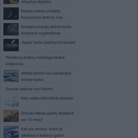
virtualius objektus
Naujas mokslo projektų
finansavimo šaltinis: mes
Smegenų bangų dažnis lemia
mokymosi sugebėjimus
„Apple“ kuria žaidimų kompiuterį
Plastikinių butelių medžiaga kenkia
virškinimui
Arktika kenčia nuo pavojingos
klimato kaitos
Sukurta vakcina nuo rūkymo
Kaip veikia internetinis debesis
Žmonės Marse galėtų išsilapinti
per 10 metų?
Kas yra vanduo, iš kur jis
atkeliavo ir kokia jo galia?