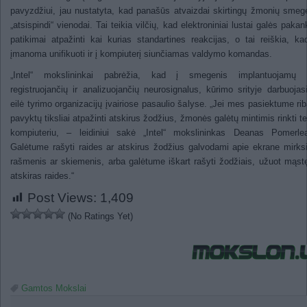
pavyzdžiui, jau nustatyta, kad panašūs atvaizdai skirtingų žmonių sme
„atsispindi“ vienodai. Tai teikia vilčių, kad elektroniniai lustai galės paka
patikimai atpažinti kai kurias standartines reakcijas, o tai reiškia, k
įmanoma unifikuoti ir į kompiuterį siunčiamas valdymo komandas.
„Intel“ mokslininkai pabrėžia, kad į smegenis implantuojamų l
registruojančių ir analizuojančių neurosignalus, kūrimo srityje darbuojas
eilė tyrimo organizacijų įvairiose pasaulio šalyse. „Jei mes pasiektume rib
pavyktų tiksliai atpažinti atskirus žodžius, žmonės galėtų mintimis rinkti t
kompiuteriu, – leidiniui sakė „Intel“ mokslininkas Deanas Pomerle
Galėtume rašyti raides ar atskirus žodžius galvodami apie ekrane mirks
rašmenis ar skiemenis, arba galėtume iškart rašyti žodžiais, užuot mąst
atskiras raides.“
Post Views:
1,409
(No Ratings Yet)
Gamtos Mokslai