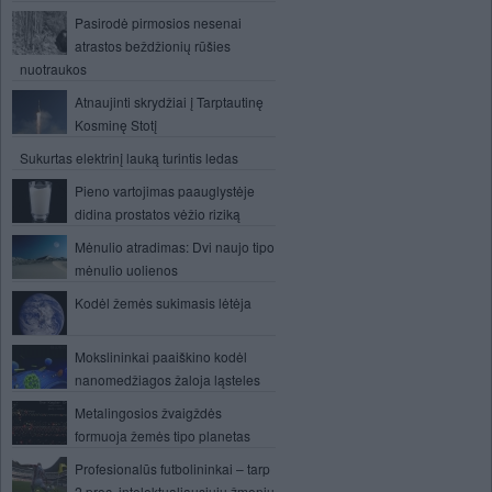
Pasirodė pirmosios nesenai
atrastos beždžionių rūšies
nuotraukos
Atnaujinti skrydžiai į Tarptautinę
Kosminę Stotį
Sukurtas elektrinį lauką turintis ledas
Pieno vartojimas paauglystėje
didina prostatos vėžio riziką
Mėnulio atradimas: Dvi naujo tipo
mėnulio uolienos
Kodėl žemės sukimasis lėtėja
Mokslininkai paaiškino kodėl
nanomedžiagos žaloja ląsteles
Metalingosios žvaigždės
formuoja žemės tipo planetas
Profesionalūs futbolininkai – tarp
2 proc. intelektualiausiųjų žmonių