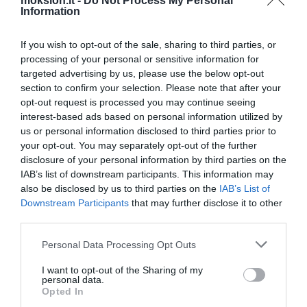
mokslon.lt -
Do Not Process My Personal
Ar belaidis elektros tiekimas
Information
pavojingas gyvybei?
Kodėl žmonių smegenys
If you wish to opt-out of the sale, sharing to third parties, or
unikalios? Kardinalūs pokyčiai
processing of your personal or sensitive information for
smegenų vystymosi evoliucijoje
targeted advertising by us, please use the below opt-out
section to confirm your selection. Please note that after your
Mėnulyje aptikta nežemiškos
opt-out request is processed you may continue seeing
gyvybės pėdsakų
interest-based ads based on personal information utilized by
Debesų technologijos
us or personal information disclosed to third parties prior to
prestižinėse „Formulės-1“
your opt-out. You may separately opt-out of the further
lenktynėse
disclosure of your personal information by third parties on the
Sukurta sistema, leidžianti liesti ir
IAB’s list of downstream participants. This information may
perkelti objektus ekrane
also be disclosed by us to third parties on the
IAB’s List of
Downstream Participants
that may further disclose it to other
Stringanti skaitmeninės
third parties.
televizijos plėtra Lietuvoje
New Yorke baigiamas statyti
Personal Data Processing Opt Outs
naujasis pasaulio prekybos
I want to opt-out of the Sharing of my
centras
personal data.
Opted In
Pristatyta nauja „Microsoft Office“
versija