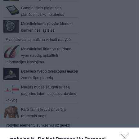
Google išleis pigiausius
planšetinius kompiuterius
Mokslininkams pavyko klonuoti
kamienines ląsteles
Fizinį skausmą malšina virtuali realybė
Mokslininkai tiriantys raudono
vyno naudą, apkaltinti
informacijos klastojimu
Džeimso Webo teleskopas ieškos
žemės tipo planetų
Naujas būdas saugoti šviesą
pagerins informacijos perdavimo
kokybę
Kaip fizinis krūvis priverčia
raumenis augti
Įrodytas elementų sunkesnių už geležį
egzistavimas