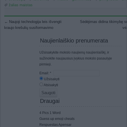
žalias maistas
Post navigation
←
Naujoji technologija leis išvengti
Sėdėjimas didina tikimybę su
kraujo krešulių susiformavimo
vė
Naujienlaiškio prenumerata
Užsisakykite mokslo naujienų naujienlaiškį, ir
sužinokite naujausius įvykius mokslo pasaulyje
pirmieji.
Email:
*
Užsisakyti
Atsisakyti
Draugai
4 Pics 1 Word
Guess up emoji cheats
Respuestas Apensar