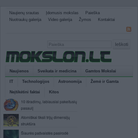
Naujienų srautas
Įdomusis mokslas
Paieška
Nuotraukų galerija
Video galerija
Žymos
Kontaktai
Ieškoti
Naujienos
Sveikata ir medicina
Gamtos Mokslai
IT
Technologijos
Astronomija
Žemė ir Gamta
Neįtikėtini faktai
Kitos
10 išradimų, labiausiai pakeitusių
pasaulį
Atomiškai tiksli trijų dimensijų
struktūra
Šiaurės pašvaistės pasirodė