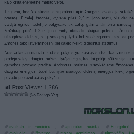
kaip kinta energetinė maisto vertė.
Teigiama, kad šis atradimas supratimui apie žmogaus evoliuciją suteikė
prasmę. Pirmieji žmonės, gyvenę prieš 2,5 milijono metų, vis dar ne
valdyti ugnies, todėl jie valgydavo tik žalią, galimai akmeniu išmuštą
Maždaug prieš 1,9 milijono metų atsirado staigus pokytis. Žmonių 
užaugdavo didesni, o jų smegenų dydis bei sudėtingumas taip pat pad
Žmonės tapo ištvermingesni bei galėjo įveikti didesnius atstumus.
Nors anksčiau manyta, kad šis pokytis yra susijęs su tuo, kad žmonės t
pradėjo valgyti daugiau mėsos, tyrėjai teigia, kad tai galėjo būti susiję su 
gamybos proceso pradžia. Apdorotas maistas pirmykščiams žmonėms 
daugiau energijos, todėl būtinybė išsaugoti didesnį energijos kiekį org
privedė prie evoliucijos pokyčių.
Post Views:
1,386
(No Ratings Yet)
sveikata ir medicina
,
apdorotas maistas
,
Energetinė 
evoliucija
,
ištvermė
,
maisto gaminimas
,
pirmykščiai ž