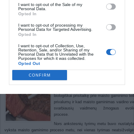
I want to opt-out of the Sale of my
Kauno kolegijoje - robotų kovos
Personal Data.
Opted In
Atomų hologramos, kurias kuria patys
I want to opt-out of processing my
elektronai
Personal Data for Targeted Advertising.
Opted In
Maisto gaminimo metu didėja j
I want to opt-out of Collection, Use,
kaloringumas
Retention, Sale, and/or Sharing of my
Personal Data that Is Unrelated with the
Purposes for which it was collected.
Opted Out
2011
CONFIRM
Harvardo tyrėjų atliktas tyrimas parodė
apdorota mėsa suteikia daugiau energijos, nei
mėsa. Tai leidžia daryti prielaidą, kad žmon
biologiškai prisitaikę prie maisto gaminimo te
privalumų ir kad maisto gaminimas vaidino vi
svarbiausių vaidmenų žmogaus evoliu
procese.
Nors ankstesnių tyrimų metu buvo nustatyt
vyksta maisto gaminimo proceso metu, nei vienas tyrimas neatsižvelgė 