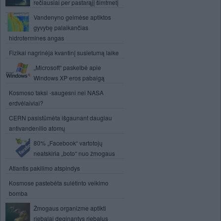
rečiausiai per pastarąjį šimtmetį
Vandenyno gelmėse aptiktos
gyvybę palaikančias
hidrotermines angas
Fizikai nagrinėja kvantinį susietumą laike
„Microsoft“ paskelbė apie
Windows XP eros pabaigą
Kosmoso taksi -saugesni nei NASA
erdvėlaiviai?
CERN pasistūmėta išgaunant daugiau
antivandenilio atomų
80% „Facebook“ vartotojų
neatskiria „boto“ nuo žmogaus
Atlantis pakilimo atspindys
Kosmose pastebėta sulėtinto veikimo
bomba
Žmogaus organizme aptikti
riebalai deginantys riebalus