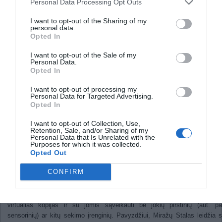
Personal Data Processing Opt Outs
Miego trūkumas ateityje gali
pakenkti smegenų darbui
I want to opt-out of the Sharing of my
personal data.
„Microsoft“ pristatė naujos kart
Opted In
telekonferencinį ryšį
I want to opt-out of the Sale of my
Personal Data.
Opted In
2012
I want to opt-out of processing my
Personal Data for Targeted Advertising.
Video telekonferencinis ryšys suteikia ge
Opted In
„buvimo ten” jausmą nei paprastas pok
telefonu, bet tokiam ryšiui vis dar trūksta 
I want to opt-out of Collection, Use,
fizinės sąveikos. Bet dabar Hrvoje Ben
Retention, Sale, and/or Sharing of my
Personal Data that Is Unrelated with the
kolegomis iš „Microsoft“ sukūrė naują sis
Purposes for which it was collected.
leidžiančią žmonėms, nutolusiems per ats
Opted Out
sąveikauti su tikrais ir virtualiais objektais.
CONFIRM
Sistema, pavadinta Miražų Stalu, naudoja 
sensorių vartotojo 3D vaizdo įrašymui, kuris atvaizduojamas ant išg
ekrano 3D projektoriaus pagalba. Tai vartotojams leidžia sukurti realių o
virtualias kopijas ir su jomis sąveikauti be jokių pirštinių (aut. p
sensorinių) ar kitų sekimo įrenginių. Pavyzdžiui, Miražų Stalas leidžia s