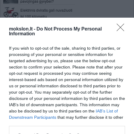
pavojingas gyvybei?
Elektrinis dviratis gali nuvažiuoti
iki 100 kilometrų
Išrasti vaistai neutralizuojantys
mokslon.lt -
Do Not Process My Personal
alkoholio poveikį
Information
Milijonus kartų efektyvesnė
branduolinė sintezė elektros
If you wish to opt-out of the sale, sharing to third parties, or
gamybai
processing of your personal or sensitive information for
targeted advertising by us, please use the below opt-out
Nesantuokinis seksas gali
section to confirm your selection. Please note that after your
kainuoti gyvybę
opt-out request is processed you may continue seeing
Laboratorijoje išauginta pasmegeninė
interest-based ads based on personal information utilized by
liauka
us or personal information disclosed to third parties prior to
your opt-out. You may separately opt-out of the further
10 išradimų, labiausiai pakeitusių
disclosure of your personal information by third parties on the
pasaulį
IAB’s list of downstream participants. This information may
Lietuvos IT specialistai
also be disclosed by us to third parties on the
IAB’s List of
patrauklesni nei Azijos?
Downstream Participants
that may further disclose it to other
Kokį efektą medžiagoms sukelia
third parties.
mikrobangos?