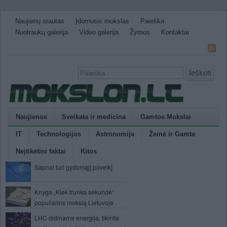
Naujienų srautas
Įdomusis mokslas
Paieška
Nuotraukų galerija
Video galerija
Žymos
Kontaktai
Ieškoti
Naujienos
Sveikata ir medicina
Gamtos Mokslai
IT
Technologijos
Astronomija
Žemė ir Gamta
Neįtikėtini faktai
Kitos
Sapnai turi gydomąjį poveikį
Knyga „Kiek trunka sekundė“
populiarins mokslą Lietuvoje
LHC didinama energija, tikintis