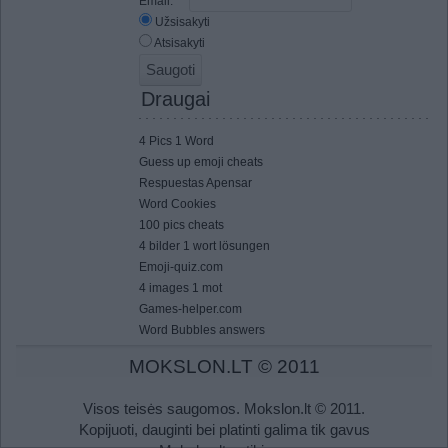
Email:
*
Užsisakyti
Atsisakyti
Draugai
4 Pics 1 Word
Guess up emoji cheats
Respuestas Apensar
Word Cookies
100 pics cheats
4 bilder 1 wort lösungen
Emoji-quiz.com
4 images 1 mot
Games-helper.com
Word Bubbles answers
MOKSLON.LT © 2011
Visos teisės saugomos. Mokslon.lt © 2011.
Kopijuoti, dauginti bei platinti galima tik gavus