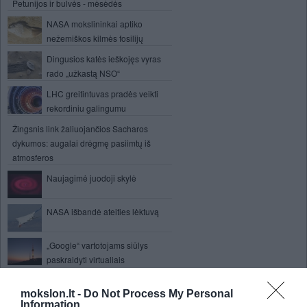
Petunijos ir bulvės - mėsėdės
NASA mokslininkai aptiko
nežemiškos kilmės fosilijų
Dingusios katės ieškojęs vyras
rado „užkastą NSO“
LHC greitintuvas pradės veikti
rekordiniu galingumu
Žingsnis link žaliuojančios Sacharos
dykumos: augalai drėgmę pasiimtų iš
atmosferos
Naujagimė juodoji skylė
NASA išbandė ateities lėktuvą
„Google“ vartotojams siūlys
paskraidyti virtualiais
sraigtasparniais
mokslon.lt -
Do Not Process My Personal
Paleontologai iškasė
Information