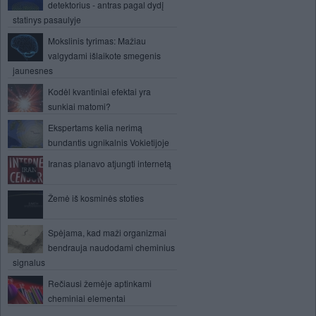
detektorius - antras pagal dydį
statinys pasaulyje
Mokslinis tyrimas: Mažiau
valgydami išlaikote smegenis
jaunesnes
Kodėl kvantiniai efektai yra
sunkiai matomi?
Ekspertams kelia nerimą
bundantis ugnikalnis Vokietijoje
Iranas planavo atjungti internetą
Žemė iš kosminės stoties
Spėjama, kad maži organizmai
bendrauja naudodami cheminius
signalus
Rečiausi žemėje aptinkami
cheminiai elementai