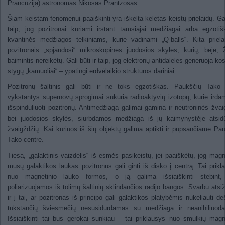
Prancūzija) astronomas Nikosas Prantzosas.
Šiam keistam fenomenui paaiškinti yra iškelta keletas keistų prielaidų. Gal
taip, jog pozitronai kuriami irstant tamsiajai medžiagai arba egzoti
kvantinės medžiagos telkiniams, kurie vadinami „Q-balls“. Kita priel
pozitronais „spjaudosi“ mikroskopinės juodosios skylės, kurių, beje,
baimintis nereikėtų. Gali būti ir taip, jog elektronų antidaleles generuoja ko
stygų „kamuoliai“ – ypatingi erdvėlaikio struktūros dariniai.
Pozitronų šaltinis gali būti ir ne toks egzotiškas. Paukščių Tako 
vykstantys supernovų sprogimai sukuria radioaktyvių izotopų, kurie irdam
išspinduliuoti pozitronų. Antimedžiagą galimai gamina ir neutroninės žva
bei juodosios skylės, siurbdamos medžiagą iš jų kaimynystėje atsidū
žvaigždžių. Kai kuriuos iš šių objektų galima aptikti ir pūpsančiame Pa
Tako centre.
Tiesa, „galaktinis vaizdelis“ iš esmės pasikeistų, jei paaiškėtų, jog magn
mūsų galaktikos laukas pozitronus gali ginti iš disko į centrą. Tai prikl
nuo magnetinio lauko formos, o ją galima išsiaiškinti stebint,
poliarizuojamos iš tolimų šaltinių sklindančios radijo bangos. Svarbu atsiž
ir į tai, ar pozitronas iš principo gali galaktikos platybėmis nukeliauti de
tūkstančių šviesmečių nesusidurdamas su medžiaga ir neanihiliuod
Išsiaiškinti tai bus gerokai sunkiau – tai priklausys nuo smulkių magn