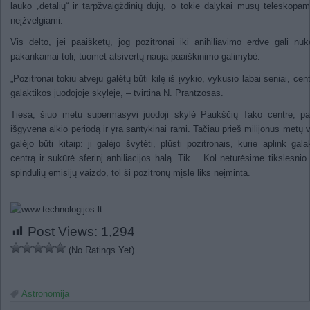
lauko „detalių“ ir tarpžvaigždinių dujų, o tokie dalykai mūsų teleskopa
neįžvelgiami.
Vis dėlto, jei paaiškėtų, jog pozitronai iki anihiliavimo erdve gali nuke
pakankamai toli, tuomet atsivertų nauja paaiškinimo galimybė.
„Pozitronai tokiu atveju galėtų būti kilę iš įvykio, vykusio labai seniai, cent
galaktikos juodojoje skylėje, – tvirtina N. Prantzosas.
Tiesa, šiuo metu supermasyvi juodoji skylė Paukščių Tako centre, pa
išgyvena alkio periodą ir yra santykinai rami. Tačiau prieš milijonus metų 
galėjo būti kitaip: ji galėjo švytėti, plūsti pozitronais, kurie aplink gala
centrą ir sukūrė sferinį anhiliacijos halą. Tik… Kol neturėsime tikslesni
spindulių emisijų vaizdo, tol ši pozitronų mįslė liks neįminta.
Post Views:
1,294
(No Ratings Yet)
Astronomija