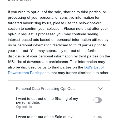
paslaptingos pabaisos liekanas
„Microsoft“ „iPhone“ galėjo išleisti
If you wish to opt-out of the sale, sharing to third parties, or
prieš 20 metų
processing of your personal or sensitive information for
Metalinis stiklas
targeted advertising by us, please use the below opt-out
section to confirm your selection. Please note that after your
Netrukus bus pradėtos statyti mini
opt-out request is processed you may continue seeing
atominės elektrinės
interest-based ads based on personal information utilized by
Paukščių Tako mįslės:
us or personal information disclosed to third parties prior to
your opt-out. You may separately opt-out of the further
antimedžiagos fabrikas
disclosure of your personal information by third parties on the
IAB’s list of downstream participants. This information may
also be disclosed by us to third parties on the
IAB’s List of
2012-
Downstream Participants
that may further disclose it to other
Atrodytų, ko jau čia nežinoti apie Paukščių
third parties.
Tai blyški, skliautą į dvi dalis dalijanti miglų 
naktiniame danguje. Be to, galaktika, kurio
Personal Data Processing Opt Outs
mūsų Saulės sistema. Ir viena iš mili
I want to opt-out of the Sharing of my
galaktikų, kurios centre turėtų tūnoti super
personal data.
juodoji skylė. Ką čia naujo sužinosi? O sužino
Opted In
tikrai yra ką.
I want to opt-out of the Sale of my