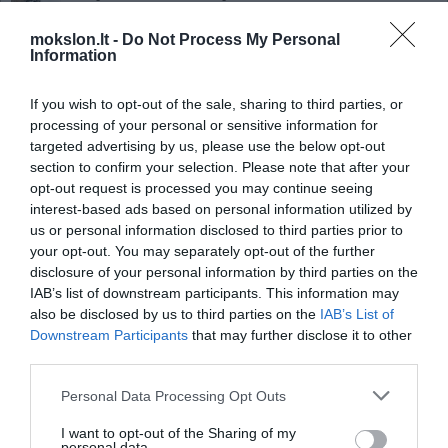
pasiekė ir Izraelį
mokslon.lt -
Do Not Process My Personal
Japonijos mokslininkai ruošiasi
Information
apšaudyti asteroidą
Rusų planai vėl apsilankyti Veneroje
If you wish to opt-out of the sale, sharing to third parties, or
Mokslininkai paaiškino kodėl kai
processing of your personal or sensitive information for
kurie žmonės gali labai greitai
targeted advertising by us, please use the below opt-out
sulieknėti
section to confirm your selection. Please note that after your
opt-out request is processed you may continue seeing
Astronomas mėgėjas pirmasis
interest-based ads based on personal information utilized by
pasaulyje pastebėjo supernovos
us or personal information disclosed to third parties prior to
sprogimą
your opt-out. You may separately opt-out of the further
Kas atsitiks kai baigsis nafta
disclosure of your personal information by third parties on the
IAB’s list of downstream participants. This information may
also be disclosed by us to third parties on the
IAB’s List of
Ateities masažo krėslas, per
Downstream Participants
that may further disclose it to other
kelias minutes nusiunčia į transo
third parties.
būseną
Mokslininkai atrado medžiagą iš
Personal Data Processing Opt Outs
kurios susiformavo visata
I want to opt-out of the Sharing of my
Vitamino E svarba
personal data.