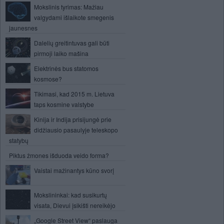
Mokslinis tyrimas: Mažiau
valgydami išlaikote smegenis
jaunesnes
Dalelių greitintuvas gali būti
pirmoji laiko mašina
Elektrinės bus statomos
kosmose?
Tikimasi, kad 2015 m. Lietuva
taps kosmine valstybe
Kinija ir Indija prisijungė prie
didžiausio pasaulyje teleskopo
statybų
Piktus žmones išduoda veido forma?
Vaistai mažinantys kūno svorį
Mokslininkai: kad susikurtų
visata, Dievui įsikišti nereikėjo
„Google Street View“ paslauga