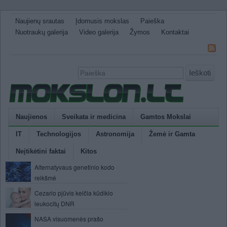
Naujienų srautas
Įdomusis mokslas
Paieška
Nuotraukų galerija
Video galerija
Žymos
Kontaktai
Ieškoti
Naujienos
Sveikata ir medicina
Gamtos Mokslai
IT
Technologijos
Astronomija
Žemė ir Gamta
Neįtikėtini faktai
Kitos
Alternatyvaus genetinio kodo
reikšmė
Cezario pjūvis keičia kūdikio
leukocitų DNR
NASA visuomenės prašo