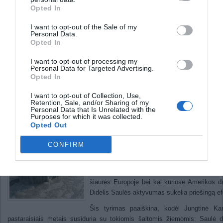
Opted In
Šviesiausio Lietuvos miesto
I want to opt-out of the Sale of my
nominacija skirta Klaipėdai
Personal Data.
Opted In
Fizinį skausmą malšina virtuali realybė
I want to opt-out of processing my
Mokslininkai rado sąsają tarp
Personal Data for Targeted Advertising.
Opted In
šaltų žiemų ir saulės aktyvumo
I want to opt-out of Collection, Use,
Retention, Sale, and/or Sharing of my
2011
Personal Data that Is Unrelated with the
Purposes for which it was collected.
Opted Out
Mokslininkai pirmą kartą pademonstravo s
tarp vienuolikos metų trukmės Saulės cik
CONFIRM
šiaurės pusrutulio žiemos oro sąlygų.
Jie atrado, kad mažas Saulės aktyvumas ga
įtakoja šaltas žiemas Jungtinėje Karalys
šiaurės Europoje bei kai kuriose Amerikos d
Didelis Saulės aktyvumas sukelia priešingą ef
Šis tyrimas paaiškina, kodėl Jungtinė Kar
pastaraisiais metais susiduria su tokiomis šaltomis žiemomis: Saulė d