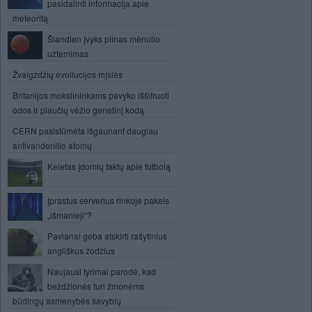
pasidalinti informacija apie
meteoritą
Šiandien įvyks pilnas mėnulio
užtemimas
Žvaigždžių evoliucijos mįslės
Britanijos mokslininkams pavyko iššifruoti
odos ir plaučių vėžio genetinį kodą
CERN pasistūmėta išgaunant daugiau
antivandenilio atomų
Keletas įdomių faktų apie futbolą
Įprastus serverius rinkoje pakeis
„išmanieji“?
Pavianai geba atskirti rašytinius
angliškus žodžius
Naujausi tyrimai parodė, kad
beždžionės turi žmonėms
būdingų asmenybės savybių