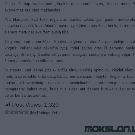
išeina iš taip vadinamos „Saulės minimumo“ fazės, kurios metu S
aktyvumas yra pats mažiausias.
Yra tikimybė, kad toks reguliarus Saulės ciklas gali padėti meteoro
lengviau nuspėti, kada šiaurės pusrutulyje žiema bus šalta bei kada tempe
žiemos metu pasieks žemiausią ribą.
Teigiama, kad sumežėjus Saulės aktyvumui, šiaurės pusrutulyje kinta
kryptis: vakarų vėją pakeičia rytų, todėl šaltas oras iš žemyno pasie
Didžiąją Britaniją. Saulės aktyvumui išaugus, sustiprėja vakarų vėjai, t
žemyną atnešamas šiltesnis oras.
Nustatyta, kad žemę pasiekiančių ultravioletinių spindulių kiekiai vienu
metų Saulės cikle kinta daug labiau, nei anksčiau manyta. Teigiama, kad
mažai ultravioletinių spindulių spinduliuotei stratosferoje susifor
nepaprastai šaltas oras, kuris nusileidęs ant žemės ir sukelia šaltus ry
vėjus bei šaltas žiemas.
Post Views:
1,320
(No Ratings Yet)