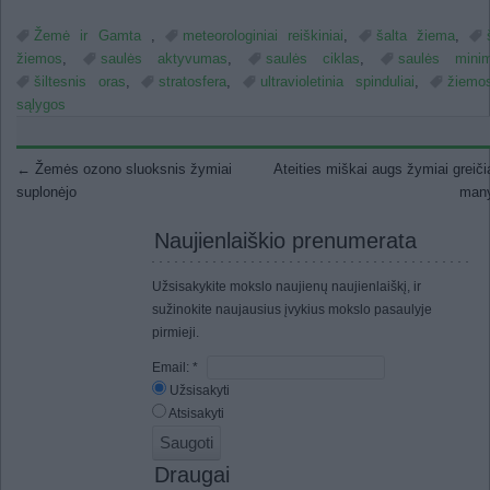
Žemė ir Gamta
,
meteorologiniai reiškiniai
,
šalta žiema
,
žiemos
,
saulės aktyvumas
,
saulės ciklas
,
saulės mini
šiltesnis oras
,
stratosfera
,
ultravioletinia spinduliai
,
žiemo
sąlygos
Post navigation
←
Žemės ozono sluoksnis žymiai
Ateities miškai augs žymiai greiči
suplonėjo
man
Naujienlaiškio prenumerata
Užsisakykite mokslo naujienų naujienlaiškį, ir
sužinokite naujausius įvykius mokslo pasaulyje
pirmieji.
Email:
*
Užsisakyti
Atsisakyti
Draugai