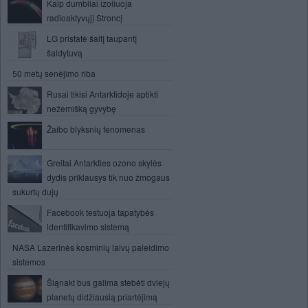
Kaip dumbliai izoliuoja
radioaktyvųjį Stroncį
LG pristatė šaltį taupantį
šaldytuvą
50 metų senėjimo riba
Rusai tikisi Antarktidoje aptikti
nežemišką gyvybę
Žaibo blyksnių fenomenas
Greitai Antarkties ozono skylės
dydis priklausys tik nuo žmogaus
sukurtų dujų
Facebook testuoja tapatybės
identifikavimo sistemą
NASA Lazerinės kosminių laivų paleidimo
sistemos
Šiąnakt bus galima stebėti dviejų
planetų didžiausią priartėjimą