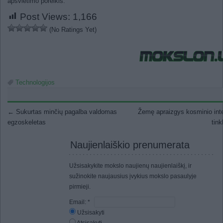
apšvietimo poreikis.
Post Views:
1,166
(No Ratings Yet)
Technologijos
Post navigation
←
Sukurtas minčių pagalba valdomas
Žemę apraizgys kosminio int
egzoskeletas
tin
Naujienlaiškio prenumerata
Užsisakykite mokslo naujienų naujienlaiškį, ir
sužinokite naujausius įvykius mokslo pasaulyje
pirmieji.
Email:
*
Užsisakyti