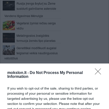
Rusija įrengs švyturį su Žeme
susidurti galinčiame asteroide
Vandens išgavimas Mėnulyje
Vegetarai žymiai rečiau serga
vėžiu
Metalingosios žvaigždės
formuoja žemės tipo planetas
Genetiškai modifikuoti augalai
teigiamai veikia naudinguosius
vabzdžius
Fizinį skausmą malšina virtuali realybė
mokslon.lt -
Nutekėjo informacija apie ateities
Do Not Process My Personal
Information
JAV ginklus
Habsburgų dinastija
If you wish to opt-out of the sale, sharing to third parties, or
processing of your personal or sensitive information for
Treniruotis su komanda lengviau
targeted advertising by us, please use the below opt-out
section to confirm your selection. Please note that after your
„Intel“ pristatė „debesims“ skirtus
opt-out request is processed you may continue seeing