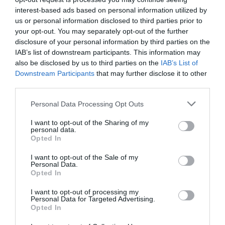
„Xeon“ procesorius
interest-based ads based on personal information utilized by
Svarbus žingsnis naujos architektūros
us or personal information disclosed to third parties prior to
kompiuterių sukūrimo link?
your opt-out. You may separately opt-out of the further
„PlayStation 4“ pasirodys 2013
disclosure of your personal information by third parties on the
metais
IAB’s list of downstream participants. This information may
also be disclosed by us to third parties on the
IAB’s List of
Prancūzai pristatė kariuomenei
Downstream Participants
that may further disclose it to other
skirtą „Heraklis“ egzoskeletą
third parties.
Mikroschema, mėgdžiojanti
smegenų veiklą
Personal Data Processing Opt Outs
Hakeriai turės savo palydovus
I want to opt-out of the Sharing of my
personal data.
Opted In
Nepamirškite savo mylimųjų
I want to opt-out of the Sale of my
Personal Data.
Stresas trukdo siekti užsibrėžto
Opted In
tikslo
I want to opt-out of processing my
Saturno atmosferoje atrasta
Personal Data for Targeted Advertising.
deguonies
Opted In
„Microsoft“ pristatė naujos kartos