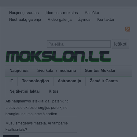
Naujienų srautas
Įdomusis mokslas
Paieška
Nuotraukų galerija
Video galerija
Žymos
Kontaktai
Ieškoti
Naujienos
Sveikata ir medicina
Gamtos Mokslai
IT
Technologijos
Astronomija
Žemė ir Gamta
Neįtikėtini faktai
Kitos
Atsinaujinantys ištekliai gali patenkinti
Lietuvos elektros energijos poreikį ne
brangiau nei mokame šiandien
Mūsų smegenys mažėja. Ar tampame
kvailesniais?