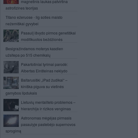
magnetinis laukas patvirtina
astrofizines teorijas
Titano ežeruose - lig soties maisto
nežemiškai gyvybei
Pasaulį išvydo pirmos genetiškai
modifikuotos beždžionės
Besigražindamos moterys kasdien
užsitepa po 515 chemikalų
Pakartotiniai tyrimai parodė:
Albertas Einšteinas neklydo
Baltarusiški „iPad žudikai“ –
kiniška piguva su vietinės
gamybos lipdukais
Lietuvių mentaliteto problemos –
hierarchija ir rizikos vengimas
Astronomas mėgėjas pirmasis
pasaulyje pastebėjo supernovos
sprogimą