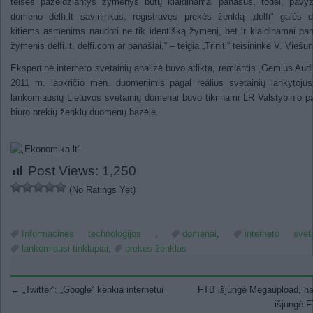
teises pažeidžiantys žymenys būtų klaidinamai panašūs, todėl, pavyz
domeno delfi.lt savininkas, registravęs prekės ženklą „delfi“ galės d
kitiems asmenims naudoti ne tik identišką žymenį, bet ir klaidinamai pa
žymenis delfi.lt, delfi.com ar panašiai,“ – teigia „Triniti“ teisininkė V. Viešūn
Ekspertinė interneto svetainių analizė buvo atlikta, remiantis „Gemius Aud
2011 m. lapkričio mėn. duomenimis pagal realius svetainių lankytoju
lankomiausių Lietuvos svetainių domenai buvo tikrinami LR Valstybinio p
biuro prekių ženklų duomenų bazėje.
Post Views:
1,250
(No Ratings Yet)
Informacinės technologijos
,
domenai
,
interneto svet
lankomiausi tinklapiai
,
prekės ženklas
Post navigation
←
„Twitter“: „Google“ kenkia internetui
FTB išjungė Megaupload, ha
išjungė 