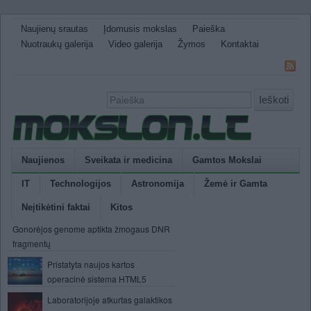
Naujienų srautas
Įdomusis mokslas
Paieška
Nuotraukų galerija
Video galerija
Žymos
Kontaktai
Ieškoti
Naujienos
Sveikata ir medicina
Gamtos Mokslai
IT
Technologijos
Astronomija
Žemė ir Gamta
Neįtikėtini faktai
Kitos
Gonorėjos genome aptikta žmogaus DNR
fragmentų
Pristatyta naujos kartos
operacinė sistema HTML5
Laboratorijoje atkurtas galaktikos