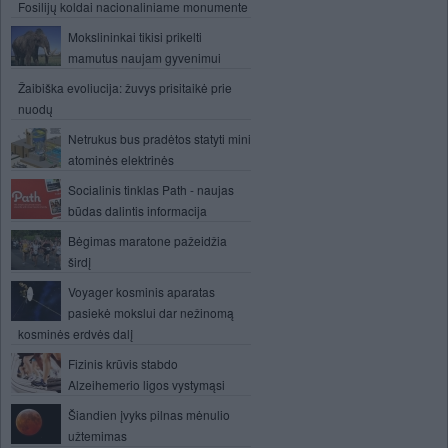
Fosilijų koldai nacionaliniame monumente
Mokslininkai tikisi prikelti
mamutus naujam gyvenimui
Žaibiška evoliucija: žuvys prisitaikė prie
nuodų
Netrukus bus pradėtos statyti mini
atominės elektrinės
Socialinis tinklas Path - naujas
būdas dalintis informacija
Bėgimas maratone pažeidžia
širdį
Voyager kosminis aparatas
pasiekė mokslui dar nežinomą
kosminės erdvės dalį
Fizinis krūvis stabdo
Alzeihemerio ligos vystymąsi
Šiandien įvyks pilnas mėnulio
užtemimas