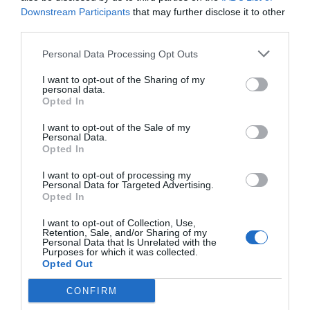
Kodėl kai kurie žmonės neturi
Downstream Participants
that may further disclose it to other
pirštų antspaudų
third parties.
Vasario mėnesį į kosmosą bus
Personal Data Processing Opt Outs
paleista pirmoji komercinė
kapsulė
I want to opt-out of the Sharing of my
personal data.
Trečdalis interneto svetainių
Opted In
neturi registruoto prekės ženklo
I want to opt-out of the Sale of my
Personal Data.
Opted In
2012-
I want to opt-out of processing my
Daugiau nei trečdalis lankomiausių Lie
Personal Data for Targeted Advertising.
interneto svetainių savininkų nėra registr
Opted In
paties pavadinimo prekės ženklo. Teisininkai t
I want to opt-out of Collection, Use,
kad tai gali lemti ne tik subjektyvios, b
Retention, Sale, and/or Sharing of my
objektyvios priežastys: prekės ženklui, prie
Personal Data that Is Unrelated with the
Purposes for which it was collected.
nei domenui, yra taikomas išskirtinu
Opted Out
skiriamojo požymio reikalavimas, todėl d
svetainės vardui tapatus prekių ženklas t
CONFIRM
negali būti registruojamas. Tokius rezul
atskleidė teisinių paslaugų grupės „Triniti“ atlikta ekspertinė 100 lankom