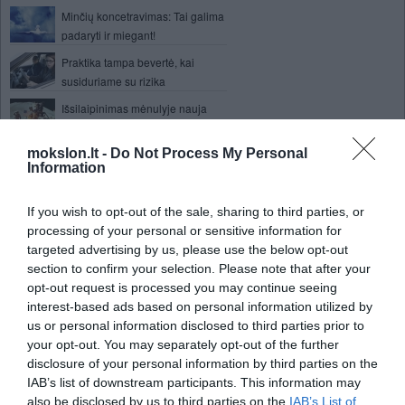
Minčių koncetravimas: Tai galima
padaryti ir miegant!
Praktika tampa bevertė, kai
susiduriame su rizika
Išsilaipinimas mėnulyje nauja
Australų filmuota medžiaga
mokslon.lt -
Do Not Process My Personal
Pagaminta naujos kartos grafeno
Information
mikroschema
Kaip Žemės klimatą junginėja
If you wish to opt-out of the sale, sharing to third parties, or
Beringo sąsiauris?
processing of your personal or sensitive information for
Smegenys skaičius gali išversti į
targeted advertising by us, please use the below opt-out
žodžius sms tekste
section to confirm your selection. Please note that after your
opt-out request is processed you may continue seeing
Surastas pulsaras, netelpantis į
interest-based ads based on personal information utilized by
dabartinių teorijų rėmus
us or personal information disclosed to third parties prior to
Eismą Vilniuje stebės skraidyklė
your opt-out. You may separately opt-out of the further
su įmontuota video kamera
disclosure of your personal information by third parties on the
IAB’s list of downstream participants. This information may
Jūsų nuotaika susijusi su laiko suvokimu
also be disclosed by us to third parties on the
IAB’s List of