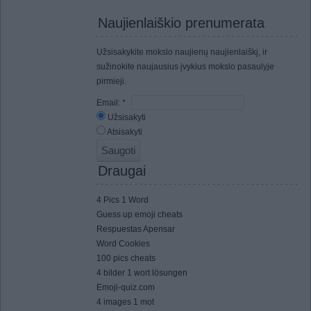
Naujienlaiškio prenumerata
Užsisakykite mokslo naujienų naujienlaiškį, ir
sužinokite naujausius įvykius mokslo pasaulyje
pirmieji.
Email:
*
Užsisakyti
Atsisakyti
Draugai
4 Pics 1 Word
Guess up emoji cheats
Respuestas Apensar
Word Cookies
100 pics cheats
4 bilder 1 wort lösungen
Emoji-quiz.com
4 images 1 mot