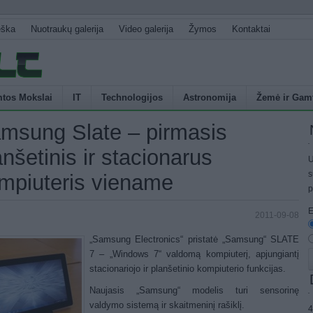
eška
Nuotraukų galerija
Video galerija
Žymos
Kontaktai
tos Mokslai
IT
Technologijos
Astronomija
Žemė ir Gam
msung Slate – pirmasis
anšetinis ir stacionarus
U
s
mpiuteris viename
p
E
2011-09-08
„Samsung Electronics“ pristatė „Samsung“ SLATE
7 – „Windows 7“ valdomą kompiuterį, apjungiantį
stacionariojo ir planšetinio kompiuterio funkcijas.
Naujasis „Samsung“ modelis turi sensorinę
valdymo sistemą ir skaitmeninį rašiklį.
4