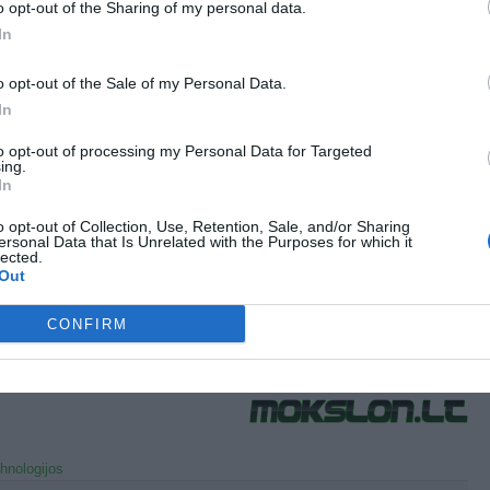
 kameros: 2 mln. vaizdo elementų – priekyje ir 3 mln. vaizdo elementų –
o opt-out of the Sharing of my personal data.
Užfiksuotus įrašus patogu išsaugoti ir persiųsti naudojant USB jungtį ir
In
“, „WiMAX“ bei HSPA ryšio sistemas.
o opt-out of the Sale of my Personal Data.
iama, kad skystųjų kristalų (LCD) „SuperBright“ technologijos 400 nitų
mo ekrane matomas aiškus ir raiškus vaizdas – 100 proc. ryškesnis nei
In
ų nešiojamųjų kompiuterių ekranuose.
to opt-out of processing my Personal Data for Targeted
 PC 7“ kompiuteryje įdiegta „FastStart“ technologija, dėl kurios įrenginys
ing.
In
 greičiau pasiruošia darbui ir „pabunda“ iš budėjimo režimo. Kompiuterio
 patogu peržiūrėti filmus, vaizdelius – atkuriami visų formatų vaizdo ir
o opt-out of Collection, Use, Retention, Sale, and/or Sharing
 įrašai bei „Windows“ operacinei sistemai pritaikyti žaidimai, sakoma
ersonal Data that Is Unrelated with the Purposes for which it
ovės pranešime.
lected.
Out
is: Balsas.lt
ost Views:
1,229
CONFIRM
(No Ratings Yet)
hnologijos