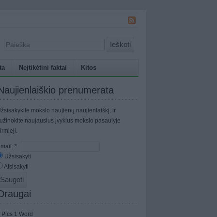
Ieškoti
ta
Neįtikėtini faktai
Kitos
Naujienlaiškio prenumerata
žsisakykite mokslo naujienų naujienlaiškį, ir
užinokite naujausius įvykius mokslo pasaulyje
irmieji.
mail:
*
Užsisakyti
Atsisakyti
Draugai
 Pics 1 Word