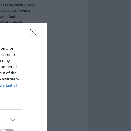
uess up emoji cheats
espuestas Apensar
ord Cookies
00 pics cheats
 bilder 1 wort lösungen
moji-quiz.com
 images 1 mot
ames-helper.com
sonal or
ord Bubbles answers
ection to
ou may
 personal
out of the
 downstream
B’s List of