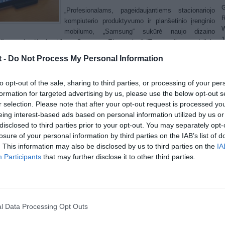
G
„Profesionalams, pageidaujantiems stacionariojo
R
kompiuterio produktyvumo ir planšetinio įrenginio
W
mobilumo, „Samsung“ sukūrė naujo dizaino
1
inį“, – sakė Kyuho Uhm, „Samsung Electronics“ IT sprendimų padalinio
4
nysis viceprezidentas. Jis tvirtina, kad „Samsung“ SLATE PC 7 serijos
t -
Do Not Process My Personal Information
E
amieji kompiuteriai – revoliucinga naujovė kompiuterių pasaulyje.
4
šama, kad SLATE PC 7 serijos kompiuteris yra 1,3 cm storio ir sveria
G
to opt-out of the sale, sharing to third parties, or processing of your per
g. Dėl įrengto „Intel Core i5“ procesoriaus ir 11,6 colių (29,5 cm) ekrano
W
formation for targeted advertising by us, please use the below opt-out s
nys tinkamas ir pramogoms, ir darbui. Prijungus „Bluetooth“ klaviatūrą ir
r selection. Please note that after your opt-out request is processed y
mo pelę, „SLATE PC 7“ veikia kaip stalinis kompiuteris, be jų virsta
eing interest-based ads based on personal information utilized by us or
u planšetiniu įrenginiu.
disclosed to third parties prior to your opt-out. You may separately opt-
losure of your personal information by third parties on the IAB’s list of
 „Samsung“ atstovų, kelionėje naudodamasis SLATE PC 7 kompiuteriu
. This information may also be disclosed by us to third parties on the
IA
tojas gali persiųsti dokumentus klientui, darbo susitikimuose žymėtis
Participants
that may further disclose it to other third parties.
as. Pilnai įkrovus bateriją kompiuteriu galima dirbti apie 7 valandas.
ikus didesnio ekrano, prie kompiuterio taip pat galima jungti atskirą
rių.
liu skaitmeniniu rašikliu liečiant kompiuterio ekraną, spaudžiant simbolių
kus galima žymėtis pastabas, kurti „Microsoft Office 2010“ dokumentus
l Data Processing Opt Outs
anešimus ir naršyti internete. Kompiuteryje įrengtas mikrofonas ir dvi