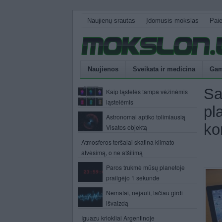
Naujienų srautas
Įdomusis mokslas
Pai
Naujienos
Sveikata ir medicina
Gam
Sa
Kaip ląstelės tampa vėžinėmis
ląstelėmis
pl
Astronomai aptiko tolimiausią
ko
Visatos objektą
Atmosferos teršalai skatina klimato
atvėsimą, o ne atšilimą
Paros trukmė mūsų planetoje
prailgėjo 1 sekunde
Nematai, nejauti, tačiau girdi
išvaizdą
Iguazu kriokliai Argentinoje