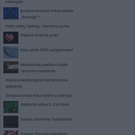
padangėje
Įprastus serverius rinkoje pakeis
„išmanieji“?
Vietoj vaistų injekcijų - kramtoma guma
Plakanti širdis be pulso
Kaip vyksta DNR kopijavimasis?
Mokslininkai paaiškino kodėl
nenorime mankštintis
Insultas pradėtas gydyti kamieninėmis
ląstelėmis
Žmogaus pulsas kraus telefonų baterijas
Išaiškinta mirtina E. Coli kilmė
Saulės užtemimas Tadžikistane
Tyrimas: Daugelis lieknėjimo