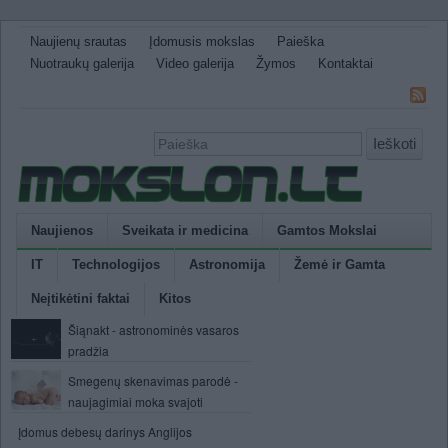
Naujienų srautas
Įdomusis mokslas
Paieška
Nuotraukų galerija
Video galerija
Žymos
Kontaktai
Ieškoti
Naujienos
Sveikata ir medicina
Gamtos Mokslai
IT
Technologijos
Astronomija
Žemė ir Gamta
Neįtikėtini faktai
Kitos
Šiąnakt - astronominės vasaros
pradžia
Smegenų skenavimas parodė -
naujagimiai moka svajoti
Įdomus debesų darinys Anglijos