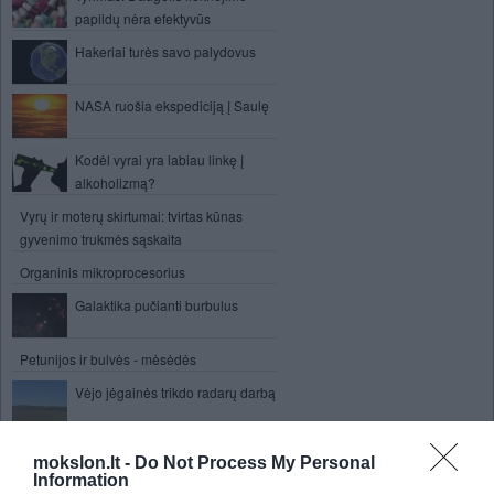
papildų nėra efektyvūs
Hakeriai turės savo palydovus
NASA ruošia ekspediciją į Saulę
Kodėl vyrai yra labiau linkę į
alkoholizmą?
Vyrų ir moterų skirtumai: tvirtas kūnas
gyvenimo trukmės sąskaita
Organinis mikroprocesorius
Galaktika pučianti burbulus
Petunijos ir bulvės - mėsėdės
Vėjo jėgainės trikdo radarų darbą
Skrydis į audros centrą
mokslon.lt -
Do Not Process My Personal
Information