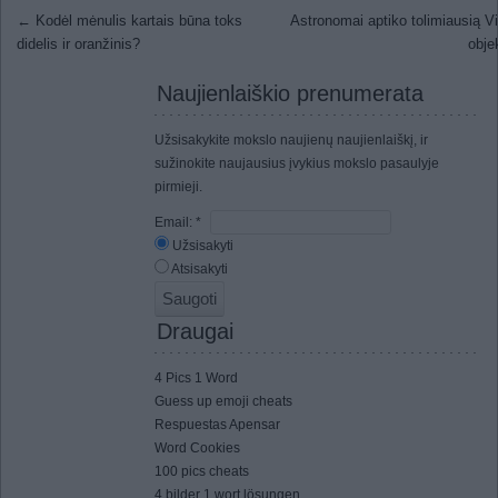
Post navigation
←
Kodėl mėnulis kartais būna toks
Astronomai aptiko tolimiausią V
didelis ir oranžinis?
obje
Naujienlaiškio prenumerata
Užsisakykite mokslo naujienų naujienlaiškį, ir
sužinokite naujausius įvykius mokslo pasaulyje
pirmieji.
Email:
*
Užsisakyti
Atsisakyti
Draugai
4 Pics 1 Word
Guess up emoji cheats
Respuestas Apensar
Word Cookies
100 pics cheats
4 bilder 1 wort lösungen