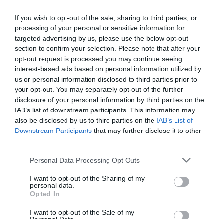
Evoliucija riboja mūsų protinių
sugebėjimų vystymąsi?
If you wish to opt-out of the sale, sharing to third parties, or
Žingsnis link žaliuojančios Sacharos
processing of your personal or sensitive information for
dykumos: augalai drėgmę pasiimtų iš
targeted advertising by us, please use the below opt-out
atmosferos
section to confirm your selection. Please note that after your
opt-out request is processed you may continue seeing
JAV elektromagnetinis ginklas
interest-based ads based on personal information utilized by
bandomas visu galingumu
us or personal information disclosed to third parties prior to
„Pocket TV“ televizorius pavers
your opt-out. You may separately opt-out of the further
išmaniaisiais
disclosure of your personal information by third parties on the
IAB’s list of downstream participants. This information may
Kaip tapti Žmogumi-voru?
also be disclosed by us to third parties on the
IAB’s List of
Downstream Participants
that may further disclose it to other
Antivirusinės programos yra
third parties.
bevertės
Personal Data Processing Opt Outs
Sukurtas elastingas kabelis
I want to opt-out of the Sharing of my
personal data.
Šviesiausio Lietuvos miesto
Opted In
nominacija skirta Klaipėdai
Astronomas mėgėjas pirmasis
I want to opt-out of the Sale of my