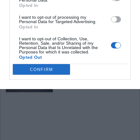
Personal Data.
Opted In
pasaulyje pastebėjo supernovo
I want to opt-out of processing my
sprogimą
Personal Data for Targeted Advertising.
Opted In
2011
I want to opt-out of Collection, Use,
Retention, Sale, and/or Sharing of my
David Grennan (Astronomas – mėgėjas) iš
Personal Data that Is Unrelated with the
Purposes for which it was collected.
kiemo Airijos sąsiauryje,
Opted Out
pirmasis pasaulyje pastebėjo supernovos spr
Sprogimas sukėlęs šviesos žybsnį kaip m
CONFIRM
įvyko prieš 290 milijonų metų.