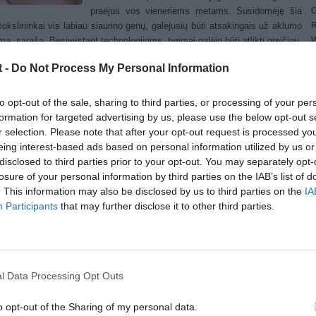
G
praėjus vos vieneriems metams. Susidomėję šia
R
mokslininkai vis labiau siaurino genų, galėjusių būti atsakingais už aklumo
W
mą, sąrašą. Besivystant technologijoms, tyrimai galėjo būti atlikti greičiau,
1
 tai nustatyti pavyko tik visai neseniai.
t -
Do Not Process My Personal Information
4
 slypėjo labai netikėtoje genomo vietoje. Tikimybė, kad šis genas gali
E
ti aklumą, buvo pati mažiausia iš visų tirtų genų, nes šis genas buvo
4
to opt-out of the sale, sharing to third parties, or processing of your per
as smegenyse ir visiškai nesusijęs su regėjimo sutrikimais, tačiau šis
G
formation for targeted advertising by us, please use the below opt-out s
yra svarbus tinklainės veiklai.
W
r selection. Please note that after your opt-out request is processed y
iksli genų funkcija dar nėra nustatyta, jis greičiausiai yra atsakingas už
eing interest-based ads based on personal information utilized by us or
ių dalijimąsi. Normaliai fotoreceptorių ląstelės nustoja dalintis po gimimo,
disclosed to third parties prior to your opt-out. You may separately opt-
u šis genas skatina dalijimąsi ir po jo. Jei bus nustatyta, kodėl šios
losure of your personal information by third parties on the IAB’s list of
ės ir toliau dalijasi, įvairios terapijos gali tai sustabdyti ar net pasukti šį
. This information may also be disclosed by us to third parties on the
IA
ą į priešingą pusę.
Participants
that may further disclose it to other third parties.
ininkai tikisi, kad jiems pavyks perprasti vykstančius procesus toliau
uojant šią liga. Jei pavyks pažaboti šį geną, žuvusios tinklainės ląstelės
būti atstatytos.
l Data Processing Opt Outs
ost Views:
1,321
(No Ratings Yet)
o opt-out of the Sharing of my personal data.