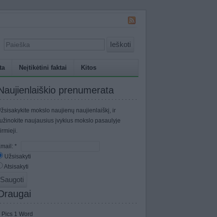
Ieškoti
ta
Neįtikėtini faktai
Kitos
Naujienlaiškio prenumerata
žsisakykite mokslo naujienų naujienlaiškį, ir
užinokite naujausius įvykius mokslo pasaulyje
irmieji.
mail:
*
Užsisakyti
Atsisakyti
Draugai
 Pics 1 Word