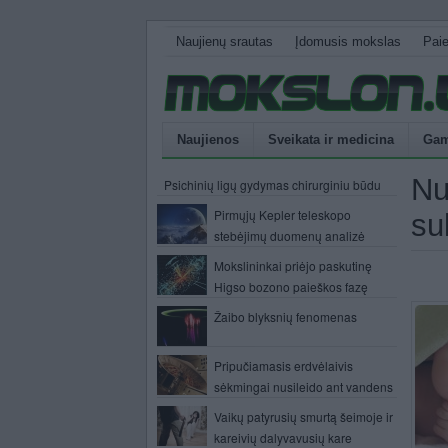
Naujienų srautas
Įdomusis mokslas
Pai
Naujienos
Sveikata ir medicina
Gam
Nu
Psichinių ligų gydymas chirurginiu būdu
Pirmųjų Kepler teleskopo
su
stebėjimų duomenų analizė
Mokslininkai priėjo paskutinę
Higso bozono paieškos fazę
Žaibo blyksnių fenomenas
Pripučiamasis erdvėlaivis
sėkmingai nusileido ant vandens
Vaikų patyrusių smurtą šeimoje ir
kareivių dalyvavusių kare