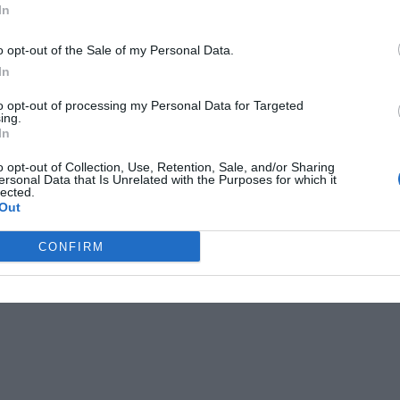
In
o opt-out of the Sale of my Personal Data.
ikata ir medicina
,
apakti
,
atstatyti regėjimą
,
fororeceptoriai
,
In
nomas
,
ląstelės
,
naujagimių ligos
,
neuronai
,
regėjimo sutrikimai
,
to opt-out of processing my Personal Data for Targeted
egenys
,
tinklanė
ing.
In
st navigation
ktrinė smegenų stimuliacija
Kas yra ir kaip atsiranda priklausomybė
o opt-out of Collection, Use, Retention, Sale, and/or Sharing
a naujų ląstelių atsiradimą
kompiuteriui
→
ersonal Data that Is Unrelated with the Purposes for which it
lected.
Out
CONFIRM