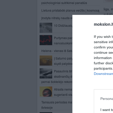
psichologiniai sutrikimai panašūs
liga, 
Lietuva pristabdė planus veržtis į kosmosą
sukėli
Įrodyta nitratų nauda sveikatai
tačiau
mokslon.l
10 Didžiausių sniego audrų
Genas
sukel
If you wish 
Purtymas padeda sukurti
atrast
sensitive in
nanosluoksniu
genas 
confirm you
Helena - vienas iš Saturno mėnulių
Nors t
continue se
ląstel
information 
Į Saturno palydovą Titaną norima
tačia
further disc
siųsti palydovą
ląstel
participants
Pasaulinis šiltnamio efektą
proces
Downstream 
skatinančių dujų išmetimo lygis
Moksl
pernai šoktelėjo rekordiškai
analiz
Atrasta nematoma planeta
galės 
sugerianti visą šviesą
Persona
P
Tamsusis periodas matomas naujoje
šviesoje
I want t