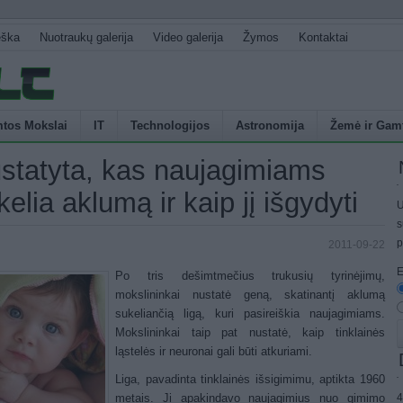
eška
Nuotraukų galerija
Video galerija
Žymos
Kontaktai
tos Mokslai
IT
Technologijos
Astronomija
Žemė ir Gam
statyta, kas naujagimiams
kelia aklumą ir kaip jį išgydyti
U
s
p
2011-09-22
E
Po tris dešimtmečius trukusių tyrinėjimų,
mokslininkai nustatė geną, skatinantį aklumą
sukeliančią ligą, kuri pasireiškia naujagimiams.
Mokslininkai taip pat nustatė, kaip tinklainės
ląstelės ir neuronai gali būti atkuriami.
Liga, pavadinta tinklainės išsigimimu, aptikta 1960
4
metais. Ji apakindavo naujagimius nuo gimimo