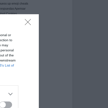
uess up emoji cheats
espuestas Apensar
ord Cookies
00 pics cheats
 bilder 1 wort lösungen
moji-quiz.com
 images 1 mot
sonal or
ames-helper.com
ection to
ord Bubbles answers
ou may
 personal
out of the
 downstream
B’s List of