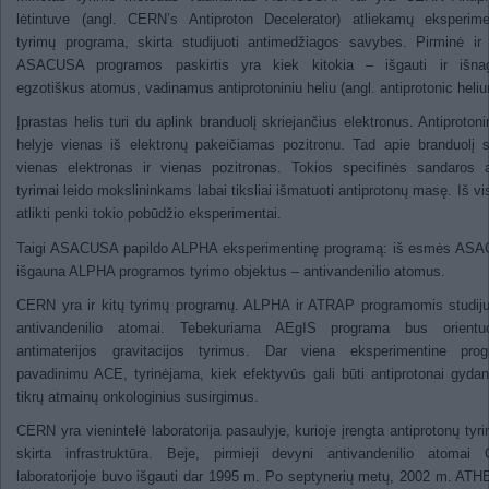
lėtintuve (angl. CERN’s Antiproton Decelerator) atliekamų eksperime
tyrimų programa, skirta studijuoti antimedžiagos savybes. Pirminė ir t
ASACUSA programos paskirtis yra kiek kitokia – išgauti ir išnagr
egzotiškus atomus, vadinamus antiprotoniniu heliu (angl. antiprotonic heliu
Įprastas helis turi du aplink branduolį skriejančius elektronus. Antiproton
helyje vienas iš elektronų pakeičiamas pozitronu. Tad apie branduolį s
vienas elektronas ir vienas pozitronas. Tokios specifinės sandaros 
tyrimai leido mokslininkams labai tiksliai išmatuoti antiprotonų masę. Iš vi
atlikti penki tokio pobūdžio eksperimentai.
Taigi ASACUSA papildo ALPHA eksperimentinę programą: iš esmės AS
išgauna ALPHA programos tyrimo objektus – antivandenilio atomus.
CERN yra ir kitų tyrimų programų. ALPHA ir ATRAP programomis studij
antivandenilio atomai. Tebekuriama AEgIS programa bus orientu
antimaterijos gravitacijos tyrimus. Dar viena eksperimentine prog
pavadinimu ACE, tyrinėjama, kiek efektyvūs gali būti antiprotonai gyda
tikrų atmainų onkologinius susirgimus.
CERN yra vienintelė laboratorija pasaulyje, kurioje įrengta antiprotonų ty
skirta infrastruktūra. Beje, pirmieji devyni antivandenilio atomai
laboratorijoje buvo išgauti dar 1995 m. Po septynerių metų, 2002 m. ATH