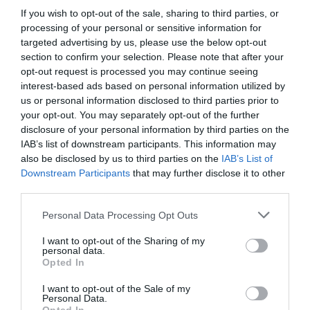
Pristatytas moksleiviams skirtas
If you wish to opt-out of the sale, sharing to third parties, or
kompiuteris
processing of your personal or sensitive information for
targeted advertising by us, please use the below opt-out
CERN pasistūmėta išgaunant
section to confirm your selection. Please note that after your
daugiau antivandenilio atomų
opt-out request is processed you may continue seeing
interest-based ads based on personal information utilized by
us or personal information disclosed to third parties prior to
2011
your opt-out. You may separately opt-out of the further
disclosure of your personal information by third parties on the
Svarbių postūmių pavyko pasiekti CERN branduolinių tyrimų laborator
IAB’s list of downstream participants. This information may
vykdomuose antimaterijos tyrimuose, skelbiama CERN pranešime spa
also be disclosed by us to third parties on the
IAB’s List of
Vieno eksperimento metu panaudojus naują dalelių detektorių 
Downstream Participants
that may further disclose it to other
mokslininkams pavyko sugauti ir gana ilgą laiką išsaugoti nemažą 
third parties.
skriejančių antivandenilio atomų. Eksperimento rezultatai publikuojami ž
Physical Review Letters.
Personal Data Processing Opt Outs
Antimedžiaga (kaip ir jos neapčiuopiamumas) išlieka viena didži
modernaus mokslo paslapčių. Medžiaga ir jos priešingybė – antimedžiaga
I want to opt-out of the Sharing of my
personal data.
absoliučiai vienodos, išskyrus priešingą jų krūvį. Susidūrusios medži
Opted In
antimedžiaga anihiliuoja.
I want to opt-out of the Sale of my
Manoma, kad Didžiojo sprogimo metu susikūrusioje Visatoje medžiag
Personal Data.
antimedžiagos buvo po lygiai. Regimasis mūsų pasaulis sudaryt