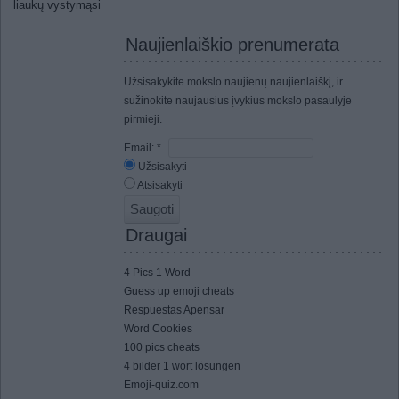
liaukų vystymąsi
Naujienlaiškio prenumerata
Užsisakykite mokslo naujienų naujienlaiškį, ir
sužinokite naujausius įvykius mokslo pasaulyje
pirmieji.
Email:
*
Užsisakyti
Atsisakyti
Draugai
4 Pics 1 Word
Guess up emoji cheats
Respuestas Apensar
Word Cookies
100 pics cheats
4 bilder 1 wort lösungen
Emoji-quiz.com