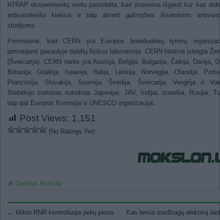
ATRAP eksperimentų metu pastebėta, kad įmanoma išgauti kur kas dide
antivandenilio kiekius ir taip atverti galimybes išsamioms antivand
studijoms.
Priminsime, kad CERN yra Europos branduolinių tyrimų organizac
pirmaujanti pasaulyje dalelių fizikos laboratorija. CERN būstinė įsteigta Že
(Šveicarija). CERN narės yra Austrija, Belgija, Bulgarija, Čekija, Danija, Di
Britanija, Graikija, Ispanija, Italija, Lenkija, Norvegija, Olandija, Portug
Prancūzija, Slovakija, Suomija, Švedija, Šveicarija, Vengrija ir Voki
Stebėtojo statusas suteiktas Japonijai, JAV, Indijai, Izraeliui, Rusijai, Tur
taip pat Europos Komisijai ir UNESCO organizacijai.
Post Views:
1,151
(No Ratings Yet)
Gamtos Mokslai
Post navigation
←
Mikro RNR kontroliuoja pelių pieno
Kas lemia medžiagų elektrinį la