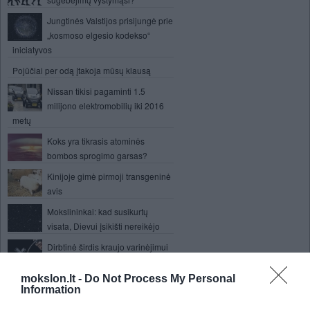
Jungtinės Valstijos prisijungė prie
„kosmoso elgesio kodekso“
iniciatyvos
Pojūčiai per odą įtakoja mūsų klausą
Nissan tikisi pagaminti 1.5
milijono elektromobilių iki 2016
metų
Koks yra tikrasis atominės
bombos sprogimo garsas?
Kinijoje gimė pirmoji transgeninė
avis
Mokslininkai: kad susikurtų
visata, Dievui įsikišti nereikėjo
Dirbtinė širdis kraujo varinėjimui
naudoja ferofluidą
mokslon.lt -
Do Not Process My Personal
Didžiulė ozono skylė virš
Information
antarkties nemažėja