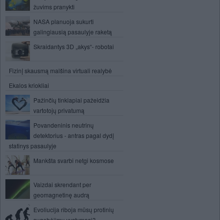
žuvims pranykti
NASA planuoja sukurti
galingiausią pasaulyje raketą
Skraidantys 3D „akys“- robotai
Fizinį skausmą malšina virtuali realybė
Ekalos kriokliai
Pažinčių tinklapiai pažeidžia
vartotojų privatumą
Povandeninis neutrinų
detektorius - antras pagal dydį
statinys pasaulyje
Mankšta svarbi netgi kosmose
Vaizdai skrendant per
geomagnetinę audrą
Evoliucija riboja mūsų protinių
sugebėjimų vystymąsi?