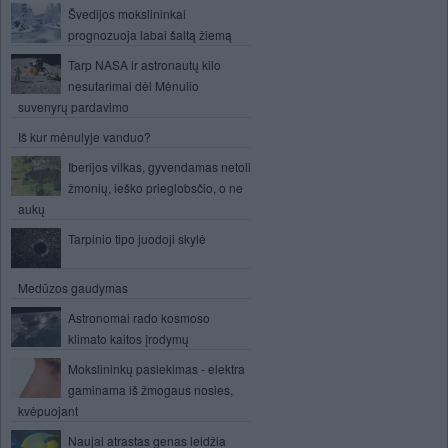
Švedijos mokslininkai
prognozuoja labai šaltą žiemą
Tarp NASA ir astronautų kilo
nesutarimai dėl Mėnulio
suvenyrų pardavimo
Iš kur mėnulyje vanduo?
Iberijos vilkas, gyvendamas netoli
žmonių, ieško prieglobsčio, o ne
aukų
Tarpinio tipo juodoji skylė
Medūzos gaudymas
Astronomai rado kosmoso
klimato kaitos įrodymų
Mokslininkų pasiekimas - elektra
gaminama iš žmogaus nosies,
kvėpuojant
Naujai atrastas genas leidžia