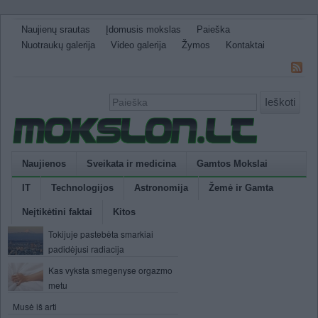
Naujienų srautas
Įdomusis mokslas
Paieška
Nuotraukų galerija
Video galerija
Žymos
Kontaktai
Ieškoti
Naujienos
Sveikata ir medicina
Gamtos Mokslai
IT
Technologijos
Astronomija
Žemė ir Gamta
Neįtikėtini faktai
Kitos
Tokijuje pastebėta smarkiai
padidėjusi radiacija
Kas vyksta smegenyse orgazmo
metu
Musė iš arti