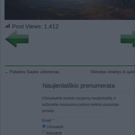
Post Views:
1,412
Post navigation
←
Poliarinis Saulės užtemimas
Viktorijos krioklys iš auk
Naujienlaiškio prenumerata
Užsisakykite mokslo naujienų naujienlaiškį, ir
sužinokite naujausius įvykius mokslo pasaulyje
pirmieji.
Email:
*
Užsisakyti
Atsisakyti