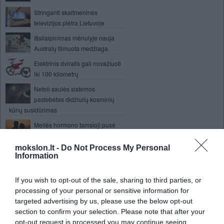
Stringanti skaitmeninės
televizijos plėtra Lietuvoje
Išsilaipinimas mėnulyje nauja
Australų filmuota medžiaga
Elektrinis dviratis gali nuvažiuoti
iki 100 kilometrų
Netoli saulės sistemos
pastebėtas didžiulių kosminių
kūnų susidūrimas
Meilės hormono tamsioji pusė
mokslon.lt -
Do Not Process My Personal
Japonija ketina į kosmosą siųsti
Information
humanoidą
Afrikoje mobiliųjų komunikacijų
If you wish to opt-out of the sale, sharing to third parties, or
rinka auga sparčiausiai
processing of your personal or sensitive information for
Rusai Sibiro miškuose kuria
targeted advertising by us, please use the below opt-out
įspūdingus kompiuterinius
section to confirm your selection. Please note that after your
žaidimus
opt-out request is processed you may continue seeing