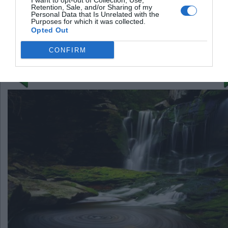
I want to opt-out of Collection, Use,
paskraidyti virtualiais
Retention, Sale, and/or Sharing of my
Personal Data that Is Unrelated with the
sraigtasparniais
Purposes for which it was collected.
Opted Out
Ekalos kriokliai
CONFIRM