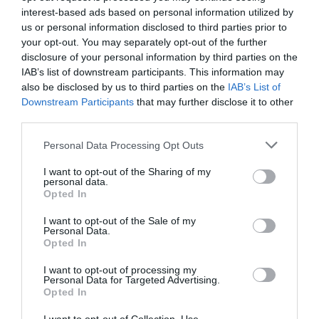
interest-based ads based on personal information utilized by
Ilgas kelias iki grafeno pagrindu veikiančių
us or personal information disclosed to third parties prior to
prietaisų sukūrimo
your opt-out. You may separately opt-out of the further
Pirmą kartą nufotografuota pavienė
disclosure of your personal information by third parties on the
molekulė
IAB’s list of downstream participants. This information may
also be disclosed by us to third parties on the
IAB’s List of
Ekstremalioje aplinkoje aptikti
Downstream Participants
that may further disclose it to other
unikalūs mikrobai
third parties.
Ličio paslaptys
Personal Data Processing Opt Outs
Tamsiosios medžiagos paieškų pabaiga
Tyrimas rodo: Nevisos
I want to opt-out of the Sharing of my
personal data.
kamieninės ląstelės vienodos
Opted In
Astronomus glumina spartus
Veneros lėtėjimas
I want to opt-out of the Sale of my
Personal Data.
Saturno palydovas stebinančiai
Opted In
trykšta plazma
I want to opt-out of processing my
Švedijoje rasta meteorito liekana
Personal Data for Targeted Advertising.
Opted In
„Google“ vartotojams siūlys