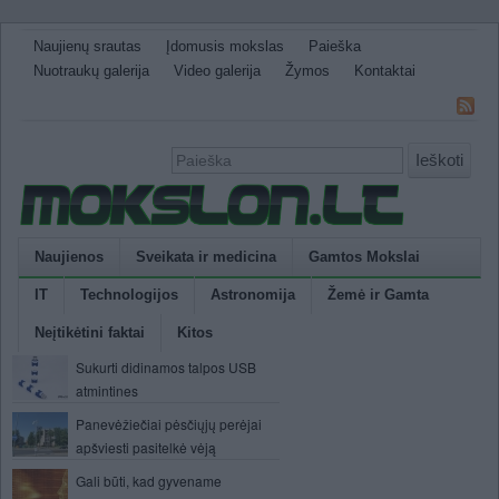
Naujienų srautas
Įdomusis mokslas
Paieška
Nuotraukų galerija
Video galerija
Žymos
Kontaktai
Ieškoti
Naujienos
Sveikata ir medicina
Gamtos Mokslai
IT
Technologijos
Astronomija
Žemė ir Gamta
Neįtikėtini faktai
Kitos
Sukurti didinamos talpos USB
atmintines
Panevėžiečiai pėsčiųjų perėjai
apšviesti pasitelkė vėją
Gali būti, kad gyvename