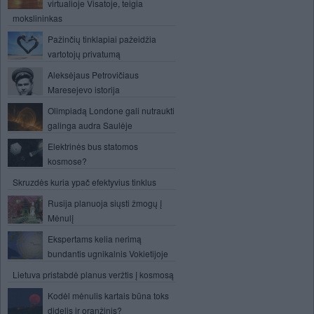
virtualioje Visatoje, teigia
mokslininkas
Pažinčių tinklapiai pažeidžia
vartotojų privatumą
Aleksėjaus Petrovičiaus
Maresejevo istorija
Olimpiadą Londone gali nutraukti
galinga audra Saulėje
Elektrinės bus statomos
kosmose?
Skruzdės kuria ypač efektyvius tinklus
Rusija planuoja siųsti žmogų į
Mėnulį
Ekspertams kelia nerimą
bundantis ugnikalnis Vokietijoje
Lietuva pristabdė planus veržtis į kosmosą
Kodėl mėnulis kartais būna toks
didelis ir oranžinis?