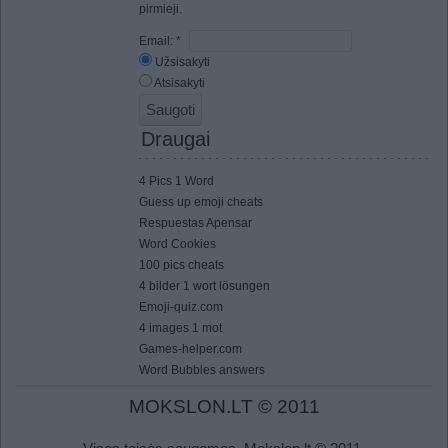
pirmieji.
Email:
*
Užsisakyti
Atsisakyti
Draugai
4 Pics 1 Word
Guess up emoji cheats
Respuestas Apensar
Word Cookies
100 pics cheats
4 bilder 1 wort lösungen
Emoji-quiz.com
4 images 1 mot
Games-helper.com
Word Bubbles answers
MOKSLON.LT © 2011