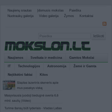
Naujienų srautas
Įdomusis mokslas
Paieška
Nuotraukų galerija
Video galerija
Žymos
Kontaktai
Ieškoti
Naujienos
Sveikata ir medicina
Gamtos Mokslai
IT
Technologijos
Astronomija
Žemė ir Gamta
Neįtikėtini faktai
Kitos
Slaptas lazerinis skeneris apie
mus pasakys viską
Masyviausia juodoji bedugnė sveria 6,6
mlrd. saulių (Video)
Turime šansų būti lyderiais - Vladas Lašas