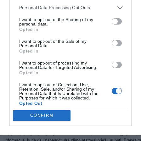
iš Facebook vartotojų
Personal Data Processing Opt Outs
Daugelis „Facebook“ vartotojų
I want to opt-out of the Sharing of my
personal data.
neįvertina privatumo grėsmių
Opted In
I want to opt-out of the Sale of my
2012-
Personal Data.
Opted In
Buvo atliktas tyrimas ir padarytos išvado
daugelis populiariausio socialinio tink
I want to opt-out of processing my
Personal Data for Targeted Advertising.
„Facebook“ vartotojų nežino ir nesiima 
Opted In
atsargumo priemonių savo privatumo sau
užtikrinti.
I want to opt-out of Collection, Use,
Retention, Sale, and/or Sharing of my
Buvo išsiaiškinta, jog beveik 13 milijonų Jun
Personal Data that Is Unrelated with the
Amerikos Valstijų „Facebook“ vartotojų nesin
Purposes for which it was collected.
Opted Out
arba nežino apie privatumo nustatymus 
tinklapyje. Apytikriai 4,8 milijono JAV gyventojų publikavo, kur ir kurią
CONFIRM
planuoja važiuoti atostogauti, o tai galimas įspėjimas vagims.
Be to, 4,7 milijono JAV gyventojų „Facebook“ tinklapyje spaudė „pat
mygtuką (angl. „like“) apie sveikatos būklę ar atliktus gydymus, 
informacija, kurią gali panaudoti draudimo atstovai prieš jus patį. Pranešim