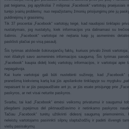
pat teigiama, jog apytiksliai 7 milijonai „Facebook“ vartotojų praėjusiais 
turėjo įvairių problemų: nuo nepažįstamų žmonių prisijungimų prie jų pasky
puldinėjimų ir grasinimų.
Tik 37 procentai „Facebook“ vartotojų teigė, kad naudojosi tinklapio pri
nustatymais, jog nustatytų, kiek informacijos yra dalinamasi su trečio
šalimis. „Facebook“ vartotojai nė neįtaria kaip jų asmeninės detalė
pasklisti plačiai po visą pasaulį.
Šis tyrimas atskleidė šokiruojančių faktų, kuriuos privalo žinoti vartotojai,
nori išlaikyti savo asmeninės informacijos saugumą. Šis tyrimas parod
„Facebook“ kaupia didelį kiekį vartotojų informacijos, ir vartotojai apie t
nepagalvoja.
Kai kurie vartotojai gali būti nustebinti sužinoję, kad „Facebook“ 
pranešimą kiekvieną kartą kai jūs apsilankote tinklapyje su mygtuku „pat
nepaisant to ar jūs paspaudžiate ant jo, ar jūs esate prisijungę prie „Fac
paskyros, ar net visai neturite paskyros.
Svarbu, tai kad „Facebook“ ėmėsi veiksmų privatumui ir saugumui tobu
įdiegdami įspėjimus dėl piktnaudžiavimo ir netinkamo paskyros naudo
Tačiau „Facebook“ turėtų užtikrinti didesnį saugumą priemonėmis, k
neleistų vartotojams pasirinkti silpnų slaptažodžių ir padėti išvengti tam
viešų pasisakymų.