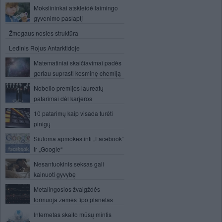
Mokslininkai atskleidė laimingo
gyvenimo paslaptį
Žmogaus nosies struktūra
Ledinis Rojus Antarktidoje
Matematiniai skaičiavimai padės
geriau suprasti kosminę chemiją
Nobelio premijos laureatų
patarimai dėl karjeros
10 patarimų kaip visada turėti
pinigų
Siūloma apmokestinti „Facebook“
ir „Google“
Nesantuokinis seksas gali
kainuoti gyvybę
Metalingosios žvaigždės
formuoja žemės tipo planetas
Internetas skaito mūsų mintis