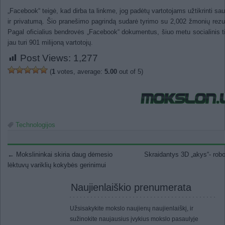
„Facebook“ teigė, kad dirba ta linkme, jog padėtų vartotojams užtikrinti s
ir privatumą. Šio pranešimo pagrindą sudarė tyrimo su 2,002 žmonių rezul
Pagal oficialius bendrovės „Facebook“ dokumentus, šiuo metu socialinis t
jau turi 901 milijoną vartotojų.
Post Views:
1,277
(
1
votes, average:
5.00
out of 5)
Technologijos
Post navigation
←
Mokslininkai skiria daug dėmesio
Skraidantys 3D „akys“- rob
lėktuvų variklių kokybės gerinimui
Naujienlaiškio prenumerata
Užsisakykite mokslo naujienų naujienlaiškį, ir
sužinokite naujausius įvykius mokslo pasaulyje