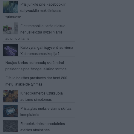
Prisijunkite prie Facebook ir
dalyvaukite moksliniuose
tyrimuose
Elektromobiliai tarša niekuo
nenusileidžia dyzeliniams
automobiliams
Kaip vyrai gali išgyventi su viena
X chromosomos kopija?
Naujos kartos astronautų skafandrai
prisiderins prie žmogaus kūno formos
Eifelio bokštas prastovės dar bent 200
metų, atskleidė tyrimas
Kinect kameros užfiksuoja
autizmo simptomus
Pristatytas moksleiviams skirtas
kompiuteris
Feroelektrinės nanodalelės –
ateities atmintinės