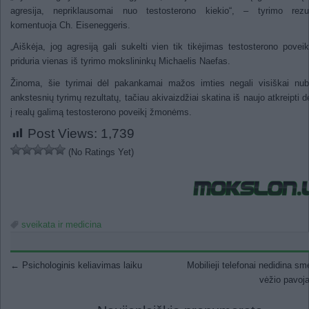
agresija, nepriklausomai nuo testosterono kiekio“, – tyrimo rezul
komentuoja Ch. Eiseneggeris.
„Aiškėja, jog agresiją gali sukelti vien tik tikėjimas testosterono poveik
priduria vienas iš tyrimo mokslininkų Michaelis Naefas.
Žinoma, šie tyrimai dėl pakankamai mažos imties negali visiškai nub
ankstesnių tyrimų rezultatų, tačiau akivaizdžiai skatina iš naujo atkreipti 
į realų galimą testosterono poveikį žmonėms.
Post Views:
1,739
(No Ratings Yet)
sveikata ir medicina
Post navigation
←
Psichologinis keliavimas laiku
Mobilieji telefonai nedidina s
vėžio pavoj