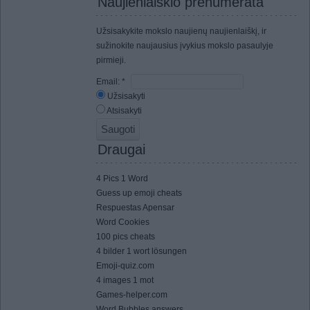
Naujienlaiškio prenumerata
Užsisakykite mokslo naujienų naujienlaiškį, ir
sužinokite naujausius įvykius mokslo pasaulyje
pirmieji.
Email:
*
Užsisakyti
Atsisakyti
Draugai
4 Pics 1 Word
Guess up emoji cheats
Respuestas Apensar
Word Cookies
100 pics cheats
4 bilder 1 wort lösungen
Emoji-quiz.com
4 images 1 mot
Games-helper.com
Word Bubbles answers