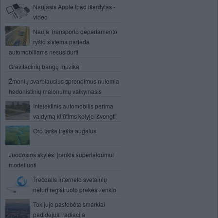
Naujasis Apple Ipad išardytas -
video
Nauja Transporto departamento
ryšio sistema padeda
automobiliams nesusidurti
Gravitacinių bangų muzika
Žmonių svarbiausius sprendimus nulemia
hedonistinių malonumų vaikymasis
Intelektinis automobilis perima
valdymą kliūtims kelyje išvengti
Oro tarša tręšia augalus
Juodosios skylės: įrankis superlaidumui
modeliuoti
Trečdalis interneto svetainių
neturi registruoto prekės ženklo
Tokijuje pastebėta smarkiai
padidėjusi radiacija