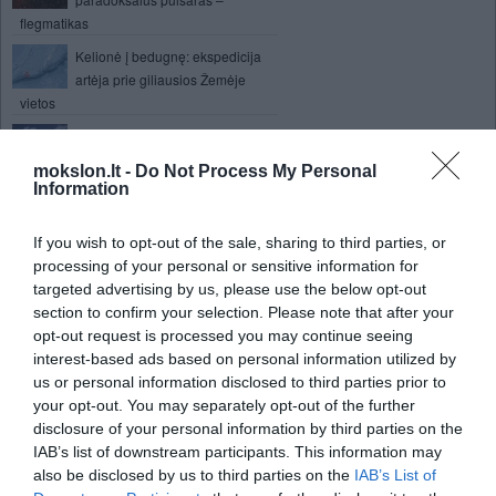
flegmatikas
Kelionė į bedugnę: ekspedicija
artėja prie giliausios Žemėje
vietos
Nauji Izraelio tankai – su
lazeriniais pabūklais?
mokslon.lt -
Do Not Process My Personal
Information
Ekstremalumą mėgstančios
žvaigždės
If you wish to opt-out of the sale, sharing to third parties, or
Fizikai laboratorijoje pagamino juodosios
processing of your personal or sensitive information for
skylės plazmą
targeted advertising by us, please use the below opt-out
Kas atsitiks kai baigsis nafta
section to confirm your selection. Please note that after your
opt-out request is processed you may continue seeing
interest-based ads based on personal information utilized by
Nesantuokinis seksas gali
us or personal information disclosed to third parties prior to
kainuoti gyvybę
your opt-out. You may separately opt-out of the further
Naujas mokslo projektų
disclosure of your personal information by third parties on the
finansavimo šaltinis: mes
IAB’s list of downstream participants. This information may
Nauja fotoelektrinė medžiaga
also be disclosed by us to third parties on the
IAB’s List of
pakeis dabar naudojamus saulės