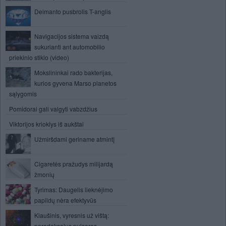
Deimanto pusbrolis T-anglis
Navigacijos sistema vaizdą
sukurianti ant automobilio
priekinio stiklo (video)
Mokslininkai rado bakterijas,
kurios gyvena Marso planetos
sąlygomis
Pomidorai gali valgyti vabzdžius
Viktorijos krioklys iš aukštai
Užmiršdami geriname atmintį
Cigaretės pražudys milijardą
žmonių
Tyrimas: Daugelis lieknėjimo
papildų nėra efektyvūs
Kiaušinis, vyresnis už vištą:
paradoksalus pulsaras –