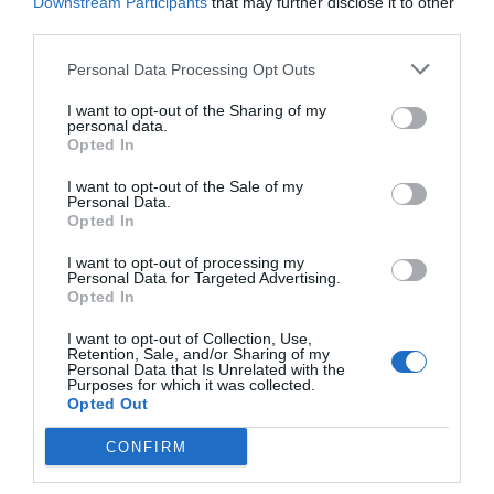
Downstream Participants
that may further disclose it to other
elementus
third parties.
Kompiuteris, kuris gali gyvuoti
Personal Data Processing Opt Outs
ilgiau už kosmosą - vis arčiau
I want to opt-out of the Sharing of my
Testosteronas nesukelia
personal data.
Opted In
agresijos?
I want to opt-out of the Sale of my
Personal Data.
2011
Opted In
Naujo tyrimo rezultatai bando paneigti įsisenėjusį mitą, jog testos
I want to opt-out of processing my
hormonas sukelia agresiją, praneša naujienų agentūra.Pasirodo, ka
Personal Data for Targeted Advertising.
Opted In
hormonas padeda siekti socialinio statuso gerinimo.
Tyrimo metu buvo stebimos 120 moterų. Jo rezultatai atskleidė, kad 
I want to opt-out of Collection, Use,
Retention, Sale, and/or Sharing of my
yra taip stipriai įsitikinę šio hormono poveikiu, jog manydami, kad jie
Personal Data that Is Unrelated with the
įšvirkštas testosteronas (nors to nebuvo), elgėsi daug agresyviau.
Purposes for which it was collected.
Opted Out
Testosteronas yra vyriškas hormonas, gaminamas daugiausia sėklidės
mažesniais kiekiais moterų kiaušidėse. Šis hormonas prisideda prie s
CONFIRM
vystymosi bei lemia seksualinį elgesį.