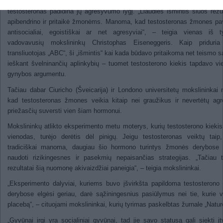
Ankstesnių tyrimu metu mokslininkai išsiaiškino, kad graužikams įšvi
testosteronas padidina jų agresyvumo lygį. „Liaudies išmintis šiuos rezu
apibendrino ir pritaikė žmonėms. Manoma, kad testosteronas žmones pa
antisocialiai, egoistiškai ar net agresyviai“, – teigia vienas iš t
vadovavusių mokslininkų Christophas Eiseneggeris. Kaip priduri
transliuotojas „ABC“, ši „išmintis“ kai kada būdavo pritaikoma net teismo s
ieškant švelninančių aplinkybių – tuomet testosterono kiekis tapdavo vi
gynybos argumentu.
Tačiau dabar Ciuricho (Šveicarija) ir Londono universitetų mokslininkai
kad testosteronas žmones veikia kitaip nei graužikus ir nevertėtų agr
priežasčių suversti vien šiam hormonui.
Mokslininkų atlikto eksperimento metu moterys, kurių testosterono kieki
vienodas, turėjo derėtis dėl pinigų. Jeigu testosteronas veiktų taip
tradiciškai manoma, daugiau šio hormono turintys žmonės derybose t
naudoti rizikingesnes ir pasekmių nepaisančias strategijas. „Tačiau 
rezultatai šią nuomonę akivaizdžiai paneigia“, – teigia mokslininkai.
„Eksperimento dalyviai, kuriems buvo įšvirkšta papildoma testosterono
derybose elgėsi geriau, darė sąžiningesnius pasiūlymus nei tie, kurie v
placebą“, – cituojami mokslininkai, kurių tyrimas paskelbtas žurnale „Natur
„Gyvūnai irgi yra socialiniai gyvūnai, tad jie savo statusą gali siekti įtvi