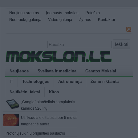
Naujienų srautas
Įdomusis mokslas
Paieška
Nuotraukų galerija
Video galerija
Žymos
Kontaktai
Ieškoti
Naujienos
Sveikata ir medicina
Gamtos Mokslai
IT
Technologijos
Astronomija
Žemė ir Gamta
Neįtikėtini faktai
Kitos
„Google“ planšetinis kompiuteris
kainuos 520 litų
Užfiksuota didžiausia per 5 metus
magnetinė audra
Protonų sukinių prigimties paslaptis