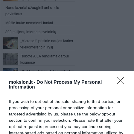
Nano lazeriai užauginti ant silicio
paviršiaus
Mūšio lauke nematomi tankai
300 milijonų interneto svetainių
„Microsoft“ pristatė naujos kartos
telekonferencinį ryšį
Robotė AILA rengiama darbui
kosmose
NSO tyrinėtojas: JAV prezidentas
buvo triskart susitikęs su ateiviais
mokslon.lt -
Do Not Process My Personal
Galaktika pučianti burbulus
Information
Kvantinio pasaulio ypatumai: stiklas lydosi
If you wish to opt-out of the sale, sharing to third parties, or
ir šaldomas
processing of your personal or sensitive information for
targeted advertising by us, please use the below opt-out
Smegenų skenavimas parodė -
section to confirm your selection. Please note that after your
naujagimiai moka svajoti
opt-out request is processed you may continue seeing
Arkties ledas tirpdavo ir anksčiau
interest-based ads based on personal information utilized by