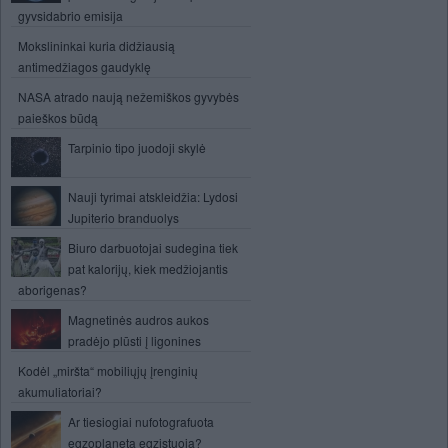
gyvsidabrio emisija
Mokslininkai kuria didžiausią
antimedžiagos gaudyklę
NASA atrado naują nežemiškos gyvybės
paieškos būdą
Tarpinio tipo juodoji skylė
Nauji tyrimai atskleidžia: Lydosi
Jupiterio branduolys
Biuro darbuotojai sudegina tiek
pat kalorijų, kiek medžiojantis
aborigenas?
Magnetinės audros aukos
pradėjo plūsti į ligonines
Kodėl „miršta“ mobiliųjų įrenginių
akumuliatoriai?
Ar tiesiogiai nufotografuota
egzoplaneta egzistuoja?