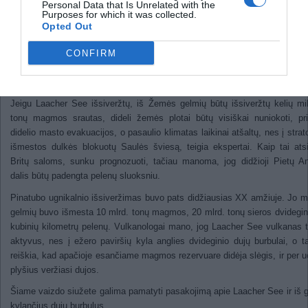
„Dailymail.co.uk“.
Personal Data that Is Unrelated with the
Purposes for which it was collected.
Pasak vulkanologų, Laacher See ugnikalnis dydžiu prilygsta Pin
Opted Out
ugnikalniui Filipinuose, po kurio išsiveržimo 1991 metais vidutinė tempe
CONFIRM
visoje planetoje sumažėjo 0,5 laipsnio. Pernai šalia Laacher See vulkano
keli nestiprūs žemės drebėjimai, o apylinkes nuklojo pelenų sluoksni
aiškus ženklas, kad ugniakalnis bunda, sakoma pranešime.
Jeigu Laacher See išsiveržtų, iš Žemės gelmių būtų išsiveržtų kelių mil
tonų magmos srautas, dideli žemės plotai būtų visiškai nuniokoti, pri
didelio masto evakuacijos, o pasaulio klimatas laikinai atšaltų, nes į strat
išmestos dulkės blokuotų Saulės šviesą, teigia ekspertai. Kaip tai atsi
Britų saloms, sunku prognozuoti, tačiau manoma, jog didžioji Pietų An
dalis būtų padengta pelenų sluoksniu.
Pinatubo ugnikalnio išsiveržimas buvo pats didžiausias XX amžiuje. Jo m
gelmių buvo išmesta 10 mlrd. tonų magmos, 20 mlrd. tonų sieros dvidegin
kubinių kilometrų pelenų. Vulkanologai mano, jog Laacher See vulkanas 
aktyvus, nes į ežero paviršių kyla anglies dvideginio dujų burbulai, o t
reiškia, kad apačioje esančiame magmos rezervuare didėja slėgis, ir per u
plyšius veržiasi dujos.
Šiame vaizdo siužete galima pamatyti pasakojimą apie Laacher See ir iš 
kylančius dujų burbulus.