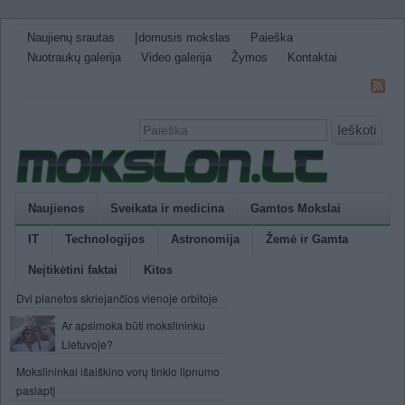
Naujienų srautas
Įdomusis mokslas
Paieška
Nuotraukų galerija
Video galerija
Žymos
Kontaktai
Ieškoti
Naujienos
Sveikata ir medicina
Gamtos Mokslai
IT
Technologijos
Astronomija
Žemė ir Gamta
Neįtikėtini faktai
Kitos
Dvi planetos skriejančios vienoje orbitoje
Ar apsimoka būti mokslininku
Lietuvoje?
Mokslininkai išaiškino vorų tinklo lipnumo
paslaptį