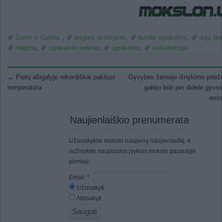
Žemė ir Gamta
,
anglies dvideginis
,
bunda ugnikalnis
,
dujų bur
magma
,
ugnikalnio pelenai
,
ugnikalnis
,
vulkanologai
Post navigation
←
Pietų ašigalyje rekordiškai pakilusi
Gyvybės žemėje išnykimo priež
temperatūra
galėjo būti per didelė gyvsi
emis
Naujienlaiškio prenumerata
Užsisakykite mokslo naujienų naujienlaiškį, ir
sužinokite naujausius įvykius mokslo pasaulyje
pirmieji.
Email:
*
Užsisakyti
Atsisakyti