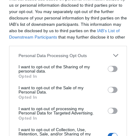
us or personal information disclosed to third parties prior to
your opt-out. You may separately opt-out of the further
Ekspertams kelia nerimą
disclosure of your personal information by third parties on the
bundantis ugnikalnis Vokietijoje
IAB’s list of downstream participants. This information may
also be disclosed by us to third parties on the
IAB’s List of
Downstream Participants
that may further disclose it to other
2012-
third parties.
Netoli Bonos (Vokietija) esantis Laache
Personal Data Processing Opt Outs
ugnikalnis rodo nerimą keliančius prab
ženklus. Pasak ekspertų, jeigu jis išsiveržtų, 
I want to opt-out of the Sharing of my
didelio masto katastrofa, prireiktų ma
personal data.
Opted In
gyventojų evakuacijos, o didelė Europos dali
nuklota pelenais.
I want to opt-out of the Sale of my
Personal Data.
Iš pažiūros Laacher See yra vaizdingas eže
Opted In
37 kilometrų nuo Bonos, tačiau tai, ką m
šiandien, yra prieš 12 900 metų išsiveržusio ugnikalnio kaldera – v
I want to opt-out of processing my
pripildyta įduba, susidariusi po to, kai lavos išsiveržimas ištuština 
Personal Data for Targeted Advertising.
Opted In
židinį, o ugnikalnis susmunka į susidariusią ertmę. Šis supervulkanu vad
ugnikalnis išsiveržia kas 10 000 – 12 000 metų, taigi, atsižvelgus į paskut
I want to opt-out of Collection, Use,
išsiveržimo laiką, kitas išsiveržimas gali įvykti bet kuriuo metu,
Retention, Sale, and/or Sharing of my