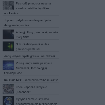
Pasirodė pirmosios nesenai
atrastos beždžionių rūšies
nuotraukos
Jupiterio palydovo vandenyne žymiai
daugiau deguonies
Artimųjų Rytų gyventojai pranešė
matę NSO
Sukurti efektyvesni saulės
gamybos prietaisai
Andų ledynai tirpsta greičiau nei tikėtasi
Virusą lengviausia pasigauti
šiuolaikinių technologijų
tinklalapiuose
Kai kurie NSO - kamuolinio žaibo reiškinys
Kodėl Japonija įsimylėjo
„Facebook"
Gyvybės žemėje išnykimo
priežastimi galėjo būti per didelė