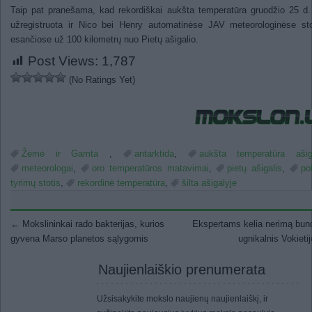
Taip pat pranešama, kad rekordiškai aukšta temperatūra gruodžio 25 d
užregistruota ir Nico bei Henry automatinėse JAV meteorologinėse st
esančiose už 100 kilometrų nuo Pietų ašigalio.
Post Views:
1,787
(No Ratings Yet)
Žemė ir Gamta
,
antarktida
,
aukšta temperatūra ašig
meteorologai
,
oro temperatūros matavimai
,
pietų ašigalis
,
po
tyrimų stotis
,
rekordinė temperatūra
,
šilta ašigalyje
Post navigation
←
Mokslininkai rado bakterijas, kurios
Ekspertams kelia nerimą bun
gyvena Marso planetos sąlygomis
ugnikalnis Vokieti
Naujienlaiškio prenumerata
Užsisakykite mokslo naujienų naujienlaiškį, ir