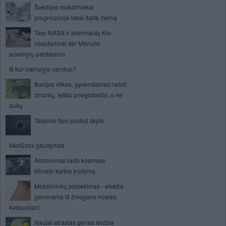
Švedijos mokslininkai
prognozuoja labai šaltą žiemą
Tarp NASA ir astronautų kilo
nesutarimai dėl Mėnulio
suvenyrų pardavimo
Iš kur mėnulyje vanduo?
Iberijos vilkas, gyvendamas netoli
žmonių, ieško prieglobsčio, o ne
aukų
Tarpinio tipo juodoji skylė
Medūzos gaudymas
Astronomai rado kosmoso
klimato kaitos įrodymų
Mokslininkų pasiekimas - elektra
gaminama iš žmogaus nosies,
kvėpuojant
Naujai atrastas genas leidžia