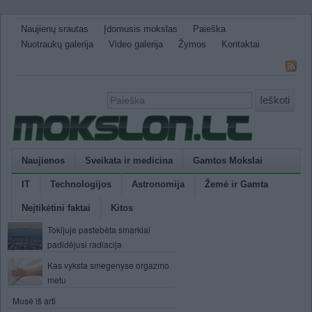
Naujienų srautas
Įdomusis mokslas
Paieška
Nuotraukų galerija
Video galerija
Žymos
Kontaktai
Ieškoti
Naujienos
Sveikata ir medicina
Gamtos Mokslai
IT
Technologijos
Astronomija
Žemė ir Gamta
Neįtikėtini faktai
Kitos
Tokijuje pastebėta smarkiai
padidėjusi radiacija
Kas vyksta smegenyse orgazmo
metu
Musė iš arti