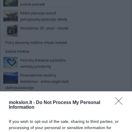
žuvims pranykti
NASA planuoja sukurti
galingiausią pasaulyje raketą
Skraidantys 3D „akys“- robotai
Fizinį skausmą malšina virtuali realybė
Ekalos kriokliai
Pažinčių tinklapiai pažeidžia
vartotojų privatumą
Povandeninis neutrinų
detektorius - antras pagal dydį
statinys pasaulyje
Mankšta svarbi netgi kosmose
mokslon.lt -
Do Not Process My Personal
Information
Vaizdai skrendant per
geomagnetinę audrą
If you wish to opt-out of the sale, sharing to third parties, or
Evoliucija riboja mūsų protinių
processing of your personal or sensitive information for
sugebėjimų vystymąsi?