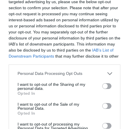
targeted advertising by us, please use the below opt-out
section to confirm your selection. Please note that after your
Jungtinės Valstijos prisijungė prie
opt-out request is processed you may continue seeing
„kosmoso elgesio kodekso“
interest-based ads based on personal information utilized by
iniciatyvos
us or personal information disclosed to third parties prior to
Pojūčiai per odą įtakoja mūsų klausą
your opt-out. You may separately opt-out of the further
Nissan tikisi pagaminti 1.5
disclosure of your personal information by third parties on the
milijono elektromobilių iki 2016
IAB’s list of downstream participants. This information may
metų
also be disclosed by us to third parties on the
IAB’s List of
Downstream Participants
that may further disclose it to other
Koks yra tikrasis atominės
third parties.
bombos sprogimo garsas?
Kinijoje gimė pirmoji transgeninė
Personal Data Processing Opt Outs
avis
I want to opt-out of the Sharing of my
Mokslininkai: kad susikurtų
personal data.
Opted In
visata, Dievui įsikišti nereikėjo
Dirbtinė širdis kraujo varinėjimui
I want to opt-out of the Sale of my
Personal Data.
naudoja ferofluidą
Opted In
Didžiulė ozono skylė virš
antarkties nemažėja
I want to opt-out of processing my
Personal Data for Targeted Advertising.