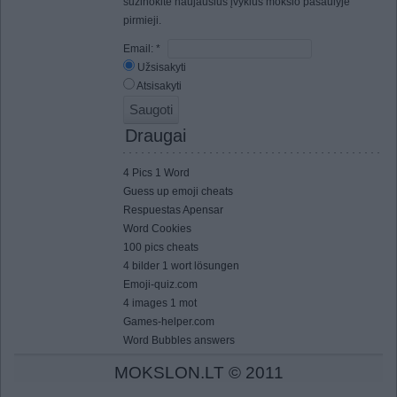
sužinokite naujausius įvykius mokslo pasaulyje
pirmieji.
Email:
*
Užsisakyti
Atsisakyti
Draugai
4 Pics 1 Word
Guess up emoji cheats
Respuestas Apensar
Word Cookies
100 pics cheats
4 bilder 1 wort lösungen
Emoji-quiz.com
4 images 1 mot
Games-helper.com
Word Bubbles answers
MOKSLON.LT © 2011