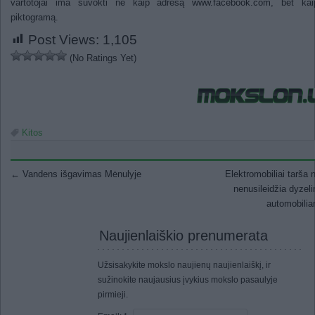
vartotojai ima suvokti ne kaip adresą
www.facebook.com
, bet kai
piktogramą.
Post Views:
1,105
(No Ratings Yet)
Kitos
Post navigation
←
Vandens išgavimas Mėnulyje
Elektromobiliai tarša 
nenusileidžia dyzel
automobili
Naujienlaiškio prenumerata
Užsisakykite mokslo naujienų naujienlaiškį, ir
sužinokite naujausius įvykius mokslo pasaulyje
pirmieji.