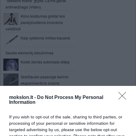
"Vatikano trileris" grįžta: CERN gauta
antimedžiaga (Video)
Kūno kostiumas greitai leis
paralyžuotiems žmonėms
vaikščioti
Kaip vykdoma mirties bausmė
Saulės elementų tobulinimas
Kodėl žemės sukimasis lėtėja
Greičiausio pasaulyje karinio
eksperimentinis orlaivis
Studentas, kad įsigytų „iPad“
mokslon.lt -
Do Not Process My Personal
pardavė inkstą
Information
Kinect kameros užfiksuoja
autizmo simptomus
If you wish to opt-out of the sale, sharing to third parties, or
Tyrimas atskleidžia kaip mes
processing of your personal or sensitive information for
mokomės iš savo varžovų
targeted advertising by us, please use the below opt-out