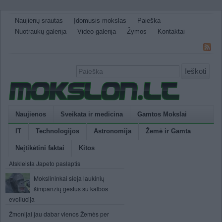
Naujienų srautas
Įdomusis mokslas
Paieška
Nuotraukų galerija
Video galerija
Žymos
Kontaktai
Ieškoti
Naujienos
Sveikata ir medicina
Gamtos Mokslai
IT
Technologijos
Astronomija
Žemė ir Gamta
Neįtikėtini faktai
Kitos
Atskleista Japeto paslaptis
Mokslininkai sieja laukinių
šimpanzių gestus su kalbos
evoliucija
Žmonijai jau dabar vienos Žemės per