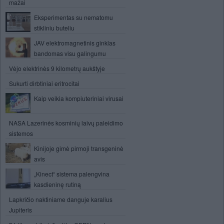
mažai
Eksperimentas su nematomu
stikliniu buteliu
JAV elektromagnetinis ginklas
bandomas visu galingumu
Vėjo elektrinės 9 kilometrų aukštyje
Sukurti dirbtiniai eritrocitai
Kaip veikia kompiuteriniai virusai
NASA Lazerinės kosminių laivų paleidimo
sistemos
Kinijoje gimė pirmoji transgeninė
avis
„Kinect“ sistema palengvina
kasdieninę rutiną
Lapkričio naktiniame danguje karalius
Jupiteris