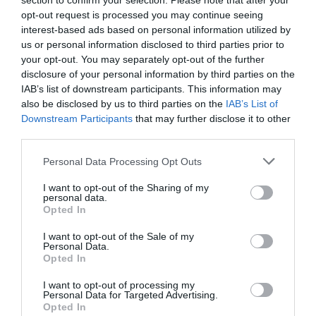
section to confirm your selection. Please note that after your
Apie pasaulinę migraciją galima
opt-out request is processed you may continue seeing
spręsti iš elektroninio pašto
interest-based ads based on personal information utilized by
duomenų
us or personal information disclosed to third parties prior to
Surastas pulsaras, netelpantis į
your opt-out. You may separately opt-out of the further
dabartinių teorijų rėmus
disclosure of your personal information by third parties on the
IAB’s list of downstream participants. This information may
Philips pagamino dėvimą
also be disclosed by us to third parties on the
IAB’s List of
skausmą malšinantį įrenginį
Downstream Participants
that may further disclose it to other
Termagedono laikmatis jau tiksi
third parties.
Kvantinių taškų televizoriai jau
Personal Data Processing Opt Outs
greitai pasirodys prekyboje
Pentagonas pristatė ateities
I want to opt-out of the Sharing of my
personal data.
lėktuvo koncepciją
Opted In
Majų kalendoriaus "pasaulio pabaigos"
data nustatyta neteisingai?
I want to opt-out of the Sale of my
Personal Data.
Kinų erdvėlaivis sėkmingai
Opted In
prisijungė prie kosminės stoties
I want to opt-out of processing my
Šiandien vakare šalia žemės vėl
Personal Data for Targeted Advertising.
Opted In
praskries asteroidas