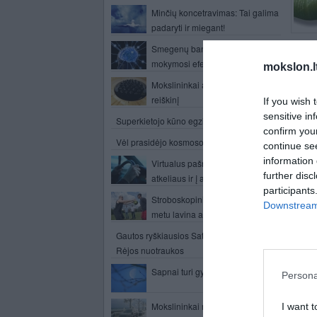
Minčių koncetravimas: Tai galima
padaryti ir miegant!
Smegenų bangų dažnio svarba
„HTML
mokymosi efektyvumui
mokslon.l
kenkė
bendr
Mokslininkai atrado naują fizikinį
reiškinį
If you wish 
Penkt
sensitive in
proc.)
Superkietojo kūno egzistavimas
confirm you
apkla
Vėl prasidėjo kosmoso varžybos
continue se
siunči
information 
Virtualus pašnekovas „Siri“
JavaS
further disc
atkeliaus ir į automobilius
nukrei
participants
Stroboskopiniai akiniai žaidimo
Nepra
Downstream 
metu lavina atmintį
laikme
(1,93
Gautos ryškiausios Saturno palydovo
operac
Rėjos nuotraukos
nešio
Sapnai turi gydomąjį poveikį
prisij
Persona
Vas
Mokslininkai rado sąsają tarp
I want t
„JS/T