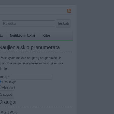
Ieškoti
ta
Neįtikėtini faktai
Kitos
Naujienlaiškio prenumerata
žsisakykite mokslo naujienų naujienlaiškį, ir
užinokite naujausius įvykius mokslo pasaulyje
irmieji.
mail:
*
Užsisakyti
Atsisakyti
Draugai
 Pics 1 Word