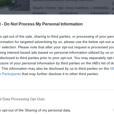
G
Vasario mėnesį tarp virusų karaliavo į kenkėjiškų
R
programų atsisiuntimą nukreipiantis
W
/ScrInject.B“, aptiktas 3,93 proc. užkrėstų kompiuterių, taip pat į
1
t -
Do Not Process My Personal Information
jiškas svetaines nukreipiantis „HTML/Iframe.B“ (3,38 proc.), sakoma
4
ovės „NOD Baltic“ pranešime.
E
4
to opt-out of the sale, sharing to third parties, or processing of your per
oje vietoje dešimtuko naujokas – Trojos arklys „HTML/Fraud.BG“ (1,64
G
formation for targeted advertising by us, please use the below opt-out s
, pasisavinantis vartotojo duomenis. Kenkėjas pasiūlo užpildyti trumpą
W
r selection. Please note that after your opt-out request is processed y
usos anketą ir surinktus duomenis – telefono numerį, el.pašto adresą –
eing interest-based ads based on personal information utilized by us or
a į nuotolinį kompiuterį. Į dešimtuką iš 35 vietos atkeliavo kenksmingas
disclosed to third parties prior to your opt-out. You may separately opt-
cript kodas „JS/Kryptik“ (1,30 proc.), talpinamas HTML puslapiuose ir
losure of your personal information by third parties on the IAB’s list of
piantis vartotojus į kenkėjiškas svetaines.
. This information may also be disclosed by us to third parties on the
IA
randa savo pozicijų ir virusų dešimtuko senbuviai: per nešiojamas
Participants
that may further disclose it to other third parties.
nas plintantis „INF/Autorun“ (3,77 proc.) ir kirminas „Win32/Conficker“
 proc.), užkrečiantis kompiuterius naudodamasis „Windows“ šeimos
inių sistemų spraga. Kirminas „Win32/Dorkbot“ (1,18 proc.), plintantis per
jamas laikmenas, gali būti valdomas nuotoliniu būdu – jis renka
ungimo duomenis prie interneto svetainių ir siunčia juos savo kūrėjams.
l Data Processing Opt Outs
ario kenkėjų dešimtuką užbaigia Trojos arklys
o opt-out of the Sharing of my personal data.
rojanDownloader.Iframe.NKE“ (1,07 proc.), nukreipiantis naršyklę į