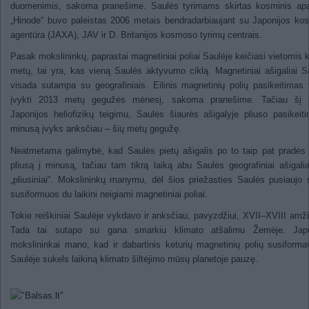
duomenimis, sakoma pranešime. Saulės tyrimams skirtas kosminis apa
„Hinode“ buvo paleistas 2006 metais bendradarbiaujant su Japonijos k
agentūra (JAXA), JAV ir D. Britanijos kosmoso tyrimų centrais.
Pasak mokslininkų, paprastai magnetiniai poliai Saulėje keičiasi vietomis 
metų, tai yra, kas vieną Saulės aktyvumo ciklą. Magnetiniai ašigaliai S
visada sutampa su geografiniais. Eilinis magnetinių polių pasikeitimas 
įvykti 2013 metų gegužės mėnesį, sakoma pranešime. Tačiau šį k
Japonijos heliofizikų teigimu, Saulės šiaurės ašigalyje pliuso pasikeit
minusą įvyks anksčiau – šių metų gegužę.
Neatmetama galimybė, kad Saulės pietų ašigalis po to taip pat pradės 
pliusą į minusą, tačiau tam tikrą laiką abu Saulės geografiniai ašigali
„pliusiniai“. Mokslininkų manymu, dėl šios priežasties Saulės pusiaujo s
susiformuos du laikini neigiami magnetiniai poliai.
Tokie reiškiniai Saulėje vykdavo ir anksčiau, pavyzdžiui, XVII–XVIII amž
Tada tai sutapo su gana smarkiu klimato atšalimu Žemėje. Japo
mokslininkai mano, kad ir dabartinis keturių magnetinių polių susiform
Saulėje sukels laikiną klimato šiltėjimo mūsų planetoje pauzę.