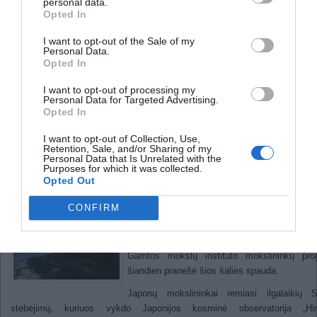
personal data.
Opted In
Siūloma atnaujinti matavimo
vienetų nustatymo vertės tvarką
I want to opt-out of the Sale of my
Personal Data.
Magnetinė anomalija Saulėje
Opted In
atšaldys Žemę, mano
I want to opt-out of processing my
Personal Data for Targeted Advertising.
mokslininkai
Opted In
I want to opt-out of Collection, Use,
Retention, Sale, and/or Sharing of my
2012-
Personal Data that Is Unrelated with the
Purposes for which it was collected.
Artimiausiu metu Saulėje gali susidaryti 
Opted Out
magnetiniai poliai. Toks reiškinys gali sukelti l
Žemės klimato atšalimą, mano Japo
CONFIRM
mokslininkai.
Apie tokią Japonijos nacionalinės observatori
Gamtos mokslų instituto mokslininkų pro
šiandien pranešė šios šalies spauda.
Japonų mokslininkai remiasi ilgalaikių S
stebėjimų, kuriuos vykdo Japonijos kosminė observatorija „Hin