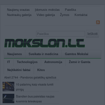
Naujienų srautas
Įdomusis mokslas
Paieška
Nuotraukų galerija
Video galerija
Žymos
Kontaktai
Ieškoti
Naujienos
Sveikata ir medicina
Gamtos Mokslai
IT
Technologijos
Astronomija
Žemė ir Gamta
Neįtikėtini faktai
Kitos
Abell 2744 - Pandoros galaktikų spiečius
10 patarimų kaip visada turėti
pinigų
Šiandien bus paleistas naujas
kosminis teleskopas