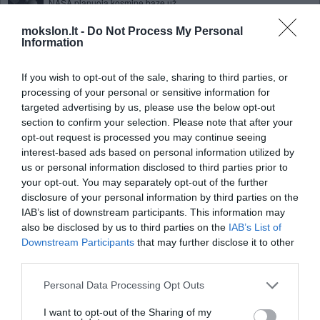
NASA planuoja kosminę bazę už
Mėnulio
mokslon.lt -
Do Not Process My Personal
Mokymasis gyventi Mėnulyje
Information
Mokslininkai tiriantys raudono
If you wish to opt-out of the sale, sharing to third parties, or
vyno naudą, apkaltinti
processing of your personal or sensitive information for
informacijos klastojimu
targeted advertising by us, please use the below opt-out
section to confirm your selection. Please note that after your
Atsistatanti plėvelė „Toray“
opt-out request is processed you may continue seeing
apsaugos telefonus nuo įbrėžimų
interest-based ads based on personal information utilized by
Vaistai stabdantys ŽIV plitimą sukelia
us or personal information disclosed to third parties prior to
diabetą
your opt-out. You may separately opt-out of the further
disclosure of your personal information by third parties on the
Interneto era gali grąžinti mus į akmens
IAB’s list of downstream participants. This information may
amžiaus santykius
also be disclosed by us to third parties on the
IAB’s List of
Tokijuje pastebėta smarkiai
Downstream Participants
that may further disclose it to other
padidėjusi radiacija
third parties.
Tyrimas atskleidžia kodėl
Personal Data Processing Opt Outs
žiovaujame
Aptikti gyvybės Marse pėdsakai
I want to opt-out of the Sharing of my