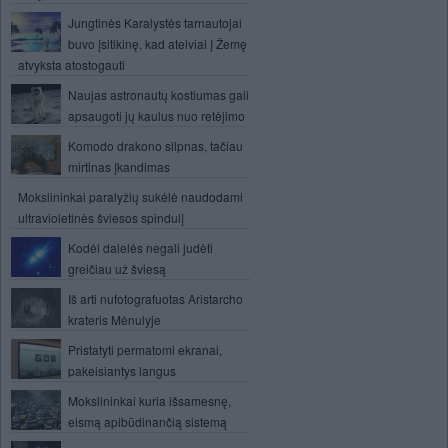
Jungtinės Karalystės tarnautojai
buvo įsitikinę, kad ateiviai į Žemę
atvyksta atostogauti
Naujas astronautų kostiumas gali
apsaugoti jų kaulus nuo retėjimo
Komodo drakono silpnas, tačiau
mirtinas įkandimas
Mokslininkai paralyžių sukėlė naudodami
ultravioletinės šviesos spindulį
Kodėl dalelės negali judėti
greičiau už šviesą
Iš arti nufotografuotas Aristarcho
krateris Mėnulyje
Pristatyti permatomi ekranai,
pakeisiantys langus
Mokslininkai kuria išsamesnę,
eismą apibūdinančią sistemą