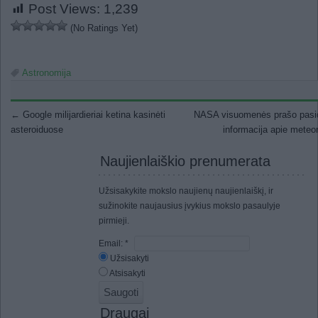
Post Views:
1,239
(No Ratings Yet)
Astronomija
Post navigation
←
Google milijardieriai ketina kasinėti
NASA visuomenės prašo pasid
asteroiduose
informacija apie meteo
Naujienlaiškio prenumerata
Užsisakykite mokslo naujienų naujienlaiškį, ir
sužinokite naujausius įvykius mokslo pasaulyje
pirmieji.
Email:
*
Užsisakyti
Atsisakyti
Draugai