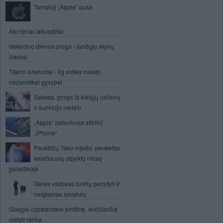
Tamsioji „Apple“ pusė
Atominiai laikrodžiai
Valentino dienos proga - juodųjų skylių
žiedas
Titano ežeruose - lig soties maisto
nežemiškai gyvybei
Seksas, gimęs iš kietųjų uolienų
ir sunkiojo metalo
„Apple“ patentuoja stiklinį
„iPhone“
Paukščių Tako mįslės: penketas
keisčiausių objektų mūsų
galaktikoje
Geras vadovas turėtų parodyti ir
neigiamas savybes
Google užpatentavo pirštinę, leidžiančią
matyti ranka